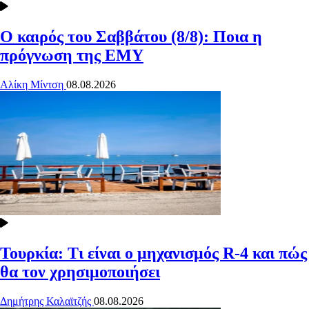
Ο καιρός του Σαββάτου (8/8): Ποια η
πρόγνωση της ΕΜΥ
Αλίκη Μίντση
08.08.2026
Τουρκία: Τι είναι ο μηχανισμός R-4 και πώς
θα τον χρησιμοποιήσει
Δημήτρης Καλαϊτζής
08.08.2026