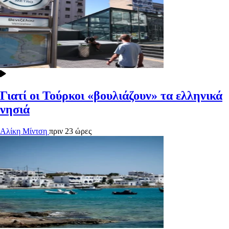
Γιατί οι Τούρκοι «βουλιάζουν» τα ελληνικά
νησιά
Αλίκη Μίντση
πριν 23 ώρες