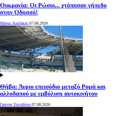
Ουκρανία: Οι Ρώσοι... χτύπησαν γήπεδο
στην Οδησσό!
Μάνος Χατζάκης
07.08.2026
Θήβα: Άγριο επεισόδιο μεταξύ Ρομά και
αλλοδαπού με εμβόλιση αυτοκινήτου
Γιάννης Τσερβίνης
07.08.2026