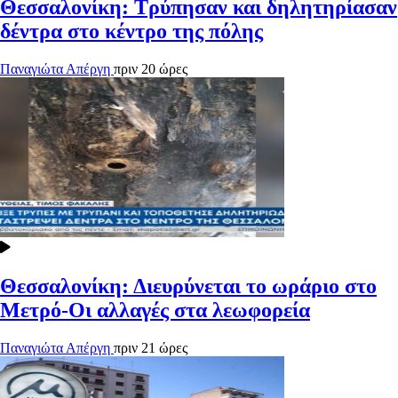
Θεσσαλονίκη: Τρύπησαν και δηλητηρίασαν
δέντρα στο κέντρο της πόλης
Παναγιώτα Απέργη
πριν 20 ώρες
Θεσσαλονίκη: Διευρύνεται το ωράριο στο
Μετρό-Οι αλλαγές στα λεωφορεία
Παναγιώτα Απέργη
πριν 21 ώρες