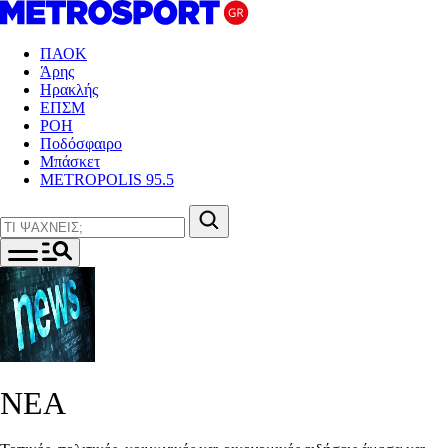
ΠΑΟΚ
Άρης
Ηρακλής
ΕΠΣΜ
ΡΟΗ
Ποδόσφαιρο
Μπάσκετ
METROPOLIS 95.5
ΝΕΑ