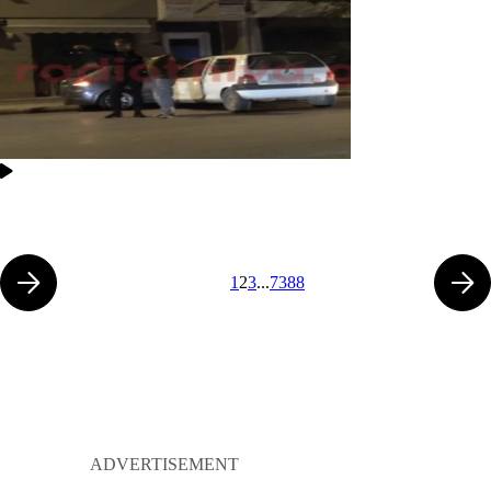
1
2
3
...
7388