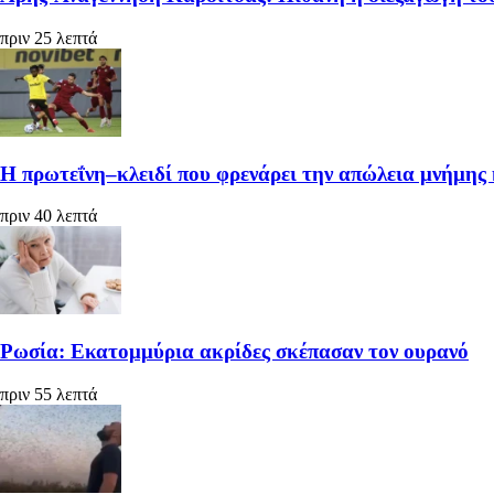
πριν 25 λεπτά
Η πρωτεΐνη–κλειδί που φρενάρει την απώλεια μνήμης 
πριν 40 λεπτά
Ρωσία: Εκατομμύρια ακρίδες σκέπασαν τον ουρανό
πριν 55 λεπτά