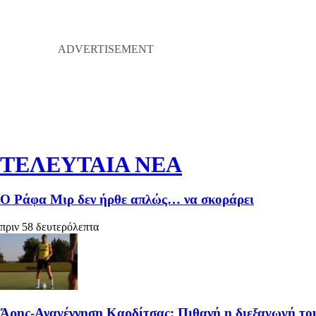
ΤΕΛΕΥΤΑΙΑ ΝΕΑ
Ο Ράφα Μιρ δεν ήρθε απλώς… να σκοράρει
πριν 58 δευτερόλεπτα
Άρης-Αναγέννηση Καρδίτσας: Πιθανή η διεξαγωγή το