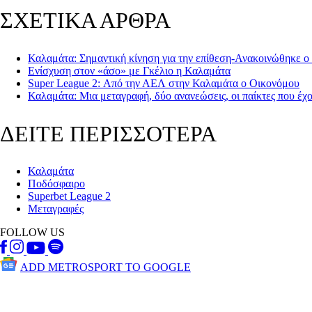
ΣΧΕΤΙΚΑ ΑΡΘΡΑ
Καλαμάτα: Σημαντική κίνηση για την επίθεση-Ανακοινώθηκε ο
Ενίσχυση στον «άσο» με Γκέλιο η Καλαμάτα
Super League 2: Από την ΑΕΛ στην Καλαμάτα ο Οικονόμου
Καλαμάτα: Μια μεταγραφή, δύο ανανεώσεις, οι παίκτες που έχ
ΔΕΙΤΕ ΠΕΡΙΣΣΟΤΕΡΑ
Καλαμάτα
Ποδόσφαιρο
Superbet League 2
Μεταγραφές
FOLLOW US
ADD METROSPORT TO GOOGLE