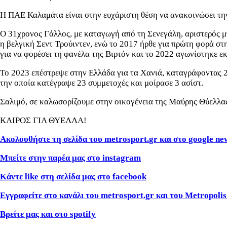
Η ΠΑΕ Καλαμάτα είναι στην ευχάριστη θέση να ανακοινώσει την
Ο 31χρονος Γάλλος, με καταγωγή από τη Σενεγάλη, αριστερός μ
η βελγική Σεντ Τρούιντεν, ενώ το 2017 ήρθε για πρώτη φορά στ
για να φορέσει τη φανέλα της Βιρτόν και το 2022 αγωνίστηκε εκ
Το 2023 επέστρεψε στην Ελλάδα για τα Χανιά, καταγράφοντας 2
την οποία κατέγραψε 23 συμμετοχές και μοίρασε 3 ασίστ.
Σαλιμό, σε καλωσορίζουμε στην οικογένεια της Μαύρης Θύελλας.
ΚΑΙΡΟΣ ΓΙΑ ΘΥΕΛΛΑ!
Ακολουθήστε τη σελίδα του
metrosport
.
gr
και στο
google
ne
Μπείτε στην παρέα μας στο
instagram
Κάντε
like
στη σελίδα μας στο
facebook
Εγγραφείτε στο κανάλι του metrosport.gr και του Metropolis
Βρείτε μας και στο
spotify