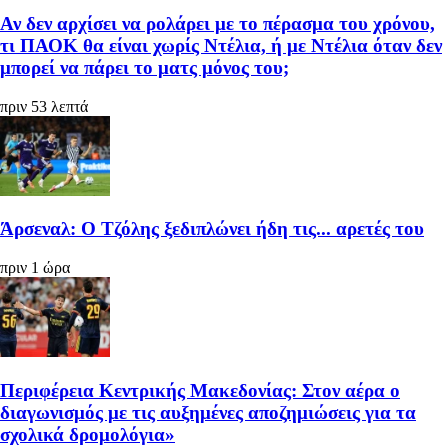
Αν δεν αρχίσει να ρολάρει με το πέρασμα του χρόνου,
τι ΠΑΟΚ θα είναι χωρίς Ντέλια, ή με Ντέλια όταν δεν
μπορεί να πάρει το ματς μόνος του;
πριν 53 λεπτά
Άρσεναλ: Ο Τζόλης ξεδιπλώνει ήδη τις... αρετές του
πριν 1 ώρα
Περιφέρεια Κεντρικής Μακεδονίας: Στον αέρα ο
διαγωνισμός με τις αυξημένες αποζημιώσεις για τα
σχολικά δρομολόγια»