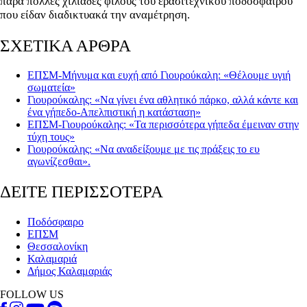
πάρα πολλές χιλιάδες φίλους του ερασιτεχνικού ποδοσφαίρου
που είδαν διαδικτυακά την αναμέτρηση.
ΣΧΕΤΙΚΑ ΑΡΘΡΑ
ΕΠΣΜ-Μήνυμα και ευχή από Γιουρούκαλη: «Θέλουμε υγιή
σωματεία»
Γιουρούκαλης: «Να γίνει ένα αθλητικό πάρκο, αλλά κάντε και
ένα γήπεδο-Απελπιστική η κατάσταση»
ΕΠΣΜ-Γιουρούκαλης: «Τα περισσότερα γήπεδα έμειναν στην
τύχη τους»
Γιουρούκαλης: «Να αναδείξουμε με τις πράξεις το ευ
αγωνίζεσθαι».
ΔΕΙΤΕ ΠΕΡΙΣΣΟΤΕΡΑ
Ποδόσφαιρο
ΕΠΣΜ
Θεσσαλονίκη
Καλαμαριά
Δήμος Καλαμαριάς
FOLLOW US