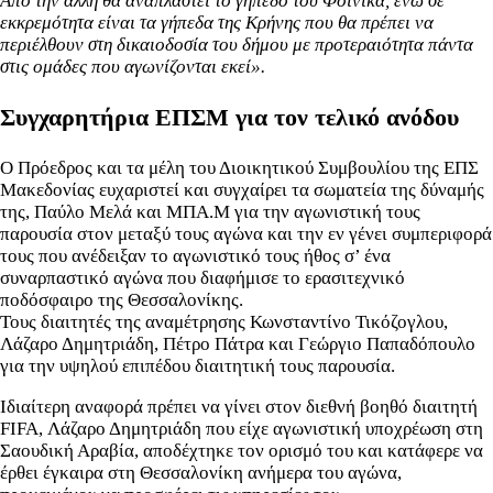
Από την άλλη θα αναπλαστεί το γήπεδο του Φοίνικα, ενώ σε
εκκρεμότητα είναι τα γήπεδα της Κρήνης που θα πρέπει να
περιέλθουν στη δικαιοδοσία του δήμου με προτεραιότητα πάντα
στις ομάδες που αγωνίζονται εκεί».
Συγχαρητήρια ΕΠΣΜ για τον τελικό ανόδου
O Πρόεδρος και τα μέλη του Διοικητικού Συμβουλίου της ΕΠΣ
Μακεδονίας ευχαριστεί και συγχαίρει τα σωματεία της δύναμής
της, Παύλο Μελά και ΜΠΑ.Μ για την αγωνιστική τους
παρουσία στον μεταξύ τους αγώνα και την εν γένει συμπεριφορά
τους που ανέδειξαν το αγωνιστικό τους ήθος σ’ ένα
συναρπαστικό αγώνα που διαφήμισε το ερασιτεχνικό
ποδόσφαιρο της Θεσσαλονίκης.
Τους διαιτητές της αναμέτρησης Κωνσταντίνο Τικόζογλου,
Λάζαρο Δημητριάδη, Πέτρο Πάτρα και Γεώργιο Παπαδόπουλο
για την υψηλού επιπέδου διαιτητική τους παρουσία.
Ιδιαίτερη αναφορά πρέπει να γίνει στον διεθνή βοηθό διαιτητή
FIFA, Λάζαρο Δημητριάδη που είχε αγωνιστική υποχρέωση στη
Σαουδική Αραβία, αποδέχτηκε τον ορισμό του και κατάφερε να
έρθει έγκαιρα στη Θεσσαλονίκη ανήμερα του αγώνα,