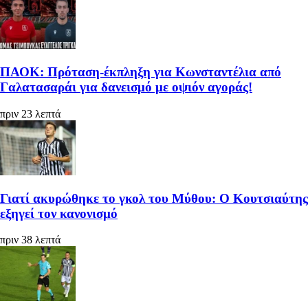
ΠΑΟΚ: Πρόταση-έκπληξη για Κωνσταντέλια από
Γαλατασαράι για δανεισμό με οψιόν αγοράς!
πριν 23 λεπτά
Γιατί ακυρώθηκε το γκολ του Μύθου: Ο Κουτσιαύτης
εξηγεί τον κανονισμό
πριν 38 λεπτά