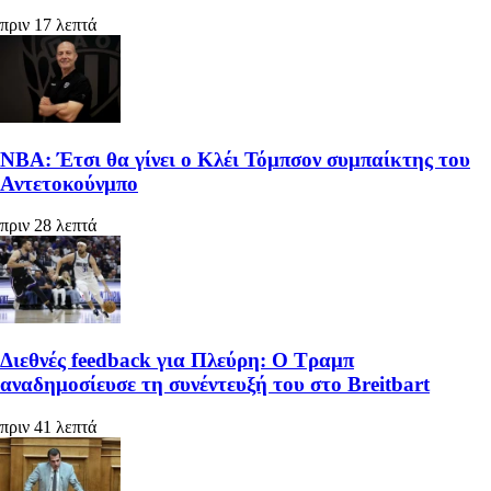
πριν 17 λεπτά
ΝΒΑ: Έτσι θα γίνει ο Κλέι Τόμπσον συμπαίκτης του
Αντετοκούνμπο
πριν 28 λεπτά
Διεθνές feedback για Πλεύρη: Ο Τραμπ
αναδημοσίευσε τη συνέντευξή του στο Breitbart
πριν 41 λεπτά