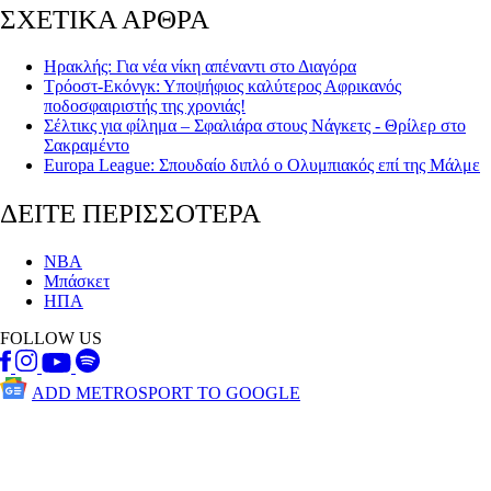
ΣΧΕΤΙΚΑ ΑΡΘΡΑ
Ηρακλής: Για νέα νίκη απέναντι στο Διαγόρα
Τρόοστ-Εκόνγκ: Υποψήφιος καλύτερος Αφρικανός
ποδοσφαιριστής της χρονιάς!
Σέλτικς για φίλημα – Σφαλιάρα στους Νάγκετς - Θρίλερ στο
Σακραμέντο
Europa League: Σπουδαίο διπλό ο Ολυμπιακός επί της Μάλμε
ΔΕΙΤΕ ΠΕΡΙΣΣΟΤΕΡΑ
NBA
Μπάσκετ
ΗΠΑ
FOLLOW US
ADD METROSPORT TO GOOGLE