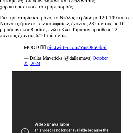
Οι κάμερες τον «συνέλαβαν» και έδειξαν τους
χαρακτηριστικούς του μορφασμούς.
Για την ιστορία και μόνο, το Ντάλας κέρδισε με 120-109 και ο
Ντόνσιτς ήταν εκ των κορυφαίων, έχοντας 28 πόντους με 10
ριμπάουντ και 8 ασίστ, ενώ ο Κλέι Τόμπσον πρόσθεσε 22
πόντους έχοντας 6/10 τρίποντα.
MOOD 🤷‍♂️
pic.twitter.com/YasO86GbSi
— Dallas Mavericks (@dallasmavs)
October
25, 2024