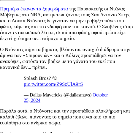
Πρεμιέρα έκαναν τα ξημερώματα
της Παρασκευής οι Ντάλας
Μάβερικς στο ΝΒΑ, αντιμετωπίζοντας τους Σαν Αντόνιο Σπερς
και ο Λούκα Ντόνσιτς δε γινόταν να μην τραβήξει πάνω του
φώτα, κάμερες και το ενδιαφέρουν του κοινού. Ο Σλοβένος σταρ
έκανε εντυπωσιακό λέι απ, σε κάποια φάση, αφού πρώτα είχε
δεχτεί χτύπημα σε... επίμαχο σημείο.
Ο Ντόνσιτς πήρε τα βήματα, βλέποντας ανοιχτό διάδρομο στην
άμυνα των «Σπιρουνιών» και ο Κόλινς προσπάθησε να τον
ανακόψει, ωστόσο τον βρήκε με το γόνατό του εκεί που
κανονικά δεν... πρέπει.
Splash Bros? 💦
pic.twitter.com/Z9SzUlA9rS
— Dallas Mavericks (@dallasmavs)
October
25, 2024
Παρόλα αυτά, ο Ντόνσιτς και την προσπάθεια ολοκλήρωση και
καλάθι έβαλε, πιάνοντας το σημείο που είναι από τα πιο
ευαίσθητα στο ανδρικό σώμα.