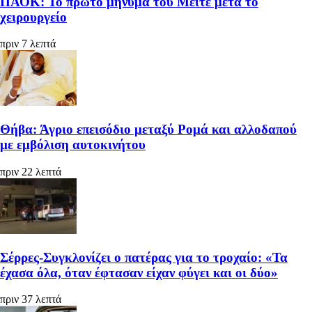
ΠΑΟΚ: Το πρώτο μήνυμα του Μεϊτέ μετά το
χειρουργείο
πριν 7 λεπτά
Θήβα: Άγριο επεισόδιο μεταξύ Ρομά και αλλοδαπού
με εμβόλιση αυτοκινήτου
πριν 22 λεπτά
Σέρρες-Συγκλονίζει ο πατέρας για το τροχαίο: «Τα
έχασα όλα, όταν έφτασαν είχαν φύγει και οι δύο»
πριν 37 λεπτά