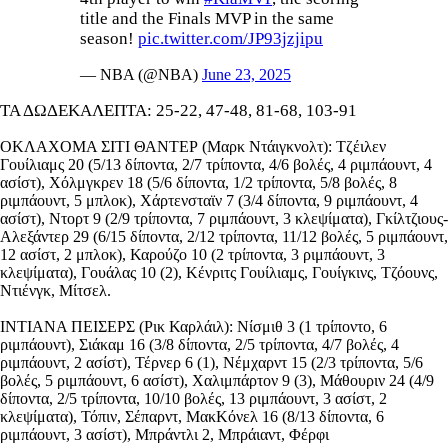
title and the Finals MVP in the same
season!
pic.twitter.com/JP93jzjipu
— NBA (@NBA)
June 23, 2025
ΤΑ ΔΩΔΕΚΑΛΕΠΤΑ: 25-22, 47-48, 81-68, 103-91
ΟΚΛΑΧΟΜΑ ΣΙΤΙ ΘΑΝΤΕΡ (Μαρκ Ντάιγκνολτ): Τζέιλεν
Γουίλιαμς 20 (5/13 δίποντα, 2/7 τρίποντα, 4/6 βολές, 4 ριμπάουντ, 4
ασίστ), Χόλμγκρεν 18 (5/6 δίποντα, 1/2 τρίποντα, 5/8 βολές, 8
ριμπάουντ, 5 μπλοκ), Χάρτενσταϊν 7 (3/4 δίποντα, 9 ριμπάουντ, 4
ασίστ), Ντορτ 9 (2/9 τρίποντα, 7 ριμπάουντ, 3 κλεψίματα), Γκίλτζιους-
Αλεξάντερ 29 (6/15 δίποντα, 2/12 τρίποντα, 11/12 βολές, 5 ριμπάουντ,
12 ασίστ, 2 μπλοκ), Καρούζο 10 (2 τρίποντα, 3 ριμπάουντ, 3
κλεψίματα), Γουάλας 10 (2), Κένριτς Γουίλιαμς, Γουίγκινς, Τζόουνς,
Ντιένγκ, Μίτσελ.
ΙΝΤΙΑΝΑ ΠΕΙΣΕΡΣ (Ρικ Καρλάιλ): Νίσμιθ 3 (1 τρίποντο, 6
ριμπάουντ), Σιάκαμ 16 (3/8 δίποντα, 2/5 τρίποντα, 4/7 βολές, 4
ριμπάουντ, 2 ασίστ), Τέρνερ 6 (1), Νέμχαρντ 15 (2/3 τρίποντα, 5/6
βολές, 5 ριμπάουντ, 6 ασίστ), Χαλιμπάρτον 9 (3), Μάθουριν 24 (4/9
δίποντα, 2/5 τρίποντα, 10/10 βολές, 13 ριμπάουντ, 3 ασίστ, 2
κλεψίματα), Τόπιν, Σέπαρντ, ΜακΚόνελ 16 (8/13 δίποντα, 6
ριμπάουντ, 3 ασίστ), Μπράντλι 2, Μπράιαντ, Φέρφι