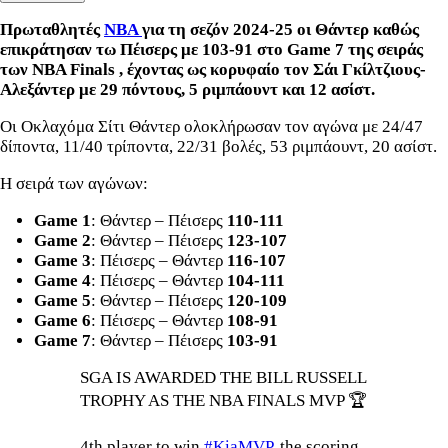
Πρωταθλητές
NBA
για τη σεζόν 2024-25 οι Θάντερ καθώς
επικράτησαν τω Πέισερς με 103-91 στο Game 7 της σειράς
των NBA Finals , έχοντας ως κορυφαίο τον Σάι Γκίλτζιους-
Αλεξάντερ με 29 πόντους, 5 ριμπάουντ και 12 ασίστ.
Οι Οκλαχόμα Σίτι Θάντερ ολοκλήρωσαν τον αγώνα με 24/47
δίποντα, 11/40 τρίποντα, 22/31 βολές, 53 ριμπάουντ, 20 ασίστ.
Η σειρά των αγώνων:
Game 1
: Θάντερ – Πέισερς
110-111
Game 2
: Θάντερ – Πέισερς
123-107
Game 3
: Πέισερς – Θάντερ
116-107
Game 4
: Πέισερς – Θάντερ
104-111
Game 5
: Θάντερ – Πέισερς
120-109
Game 6
: Πέισερς – Θάντερ
108-91
Game 7
: Θάντερ – Πέισερς
103-91
SGA IS AWARDED THE BILL RUSSELL
TROPHY AS THE NBA FINALS MVP 🏆
4th player to win
#KiaMVP
, the scoring