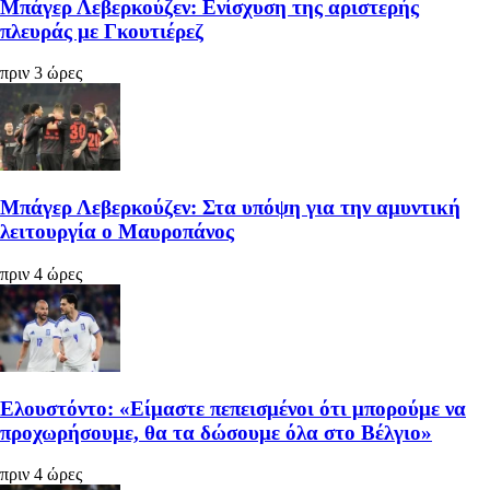
Μπάγερ Λεβερκούζεν: Ενίσχυση της αριστερής
πλευράς με Γκουτιέρεζ
πριν 3 ώρες
Μπάγερ Λεβερκούζεν: Στα υπόψη για την αμυντική
λειτουργία ο Μαυροπάνος
πριν 4 ώρες
Ελουστόντο: «Είμαστε πεπεισμένοι ότι μπορούμε να
προχωρήσουμε, θα τα δώσουμε όλα στο Βέλγιο»
πριν 4 ώρες