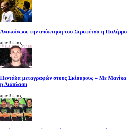
Ανακοίνωσε την απόκτηση του Στρεφέτσα η Παλέρμο
πριν 3 ώρες
Πεντάδα μεταγραφών στους Σκίουρους – Με Μανίκα
η Διάπλαση
πριν 3 ώρες