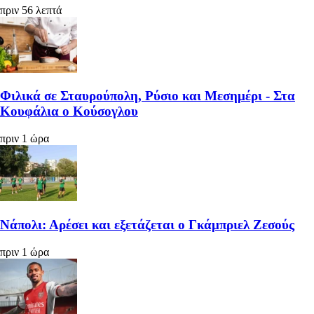
πριν 56 λεπτά
Φιλικά σε Σταυρούπολη, Ρύσιο και Μεσημέρι - Στα
Κουφάλια ο Κούσογλου
πριν 1 ώρα
Νάπολι: Αρέσει και εξετάζεται ο Γκάμπριελ Ζεσούς
πριν 1 ώρα