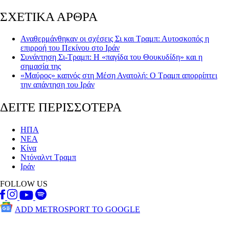
ΣΧΕΤΙΚΑ ΑΡΘΡΑ
Αναθερμάνθηκαν οι σχέσεις Σι και Τραμπ: Αυτοσκοπός η
επιρροή του Πεκίνου στο Ιράν
Συνάντηση Σι-Τραμπ: Η «παγίδα του Θουκυδίδη» και η
σημασία της
«Μαύρος» καπνός στη Μέση Ανατολή: Ο Τραμπ απορρίπτει
την απάντηση του Ιράν
ΔΕΙΤΕ ΠΕΡΙΣΣΟΤΕΡΑ
ΗΠΑ
ΝΕΑ
Κίνα
Ντόναλντ Τραμπ
Ιράν
FOLLOW US
ADD METROSPORT TO GOOGLE