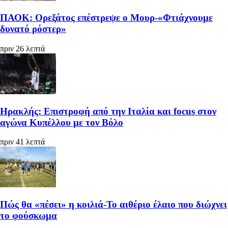
ΠΑΟΚ: Ορεξάτος επέστρεψε ο Μουρ-«Φτιάχνουμε
δυνατό ρόστερ»
πριν 26 λεπτά
Ηρακλής: Επιστροφή από την Ιταλία και focus στον
αγώνα Κυπέλλου με τον Βόλο
πριν 41 λεπτά
Πώς θα «πέσει» η κοιλιά-Το αιθέριο έλαιο που διώχνει
το φούσκωμα