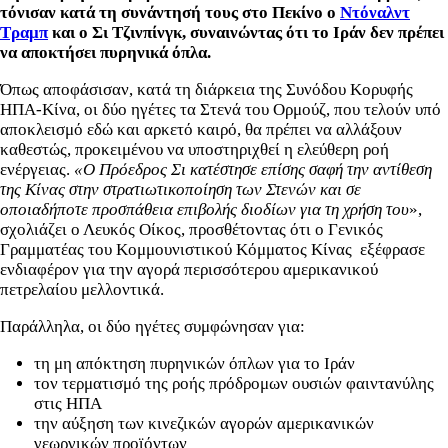
τόνισαν κατά τη συνάντησή τους στο Πεκίνο ο
Ντόναλντ
Τραμπ
και ο Σι Τζινπίνγκ, συναινώντας ότι το Ιράν δεν πρέπει
να αποκτήσει πυρηνικά όπλα.
Όπως αποφάσισαν, κατά τη διάρκεια της Συνόδου Κορυφής
ΗΠΑ-Κίνα, οι δύο ηγέτες τα Στενά του Ορμούζ, που τελούν υπό
αποκλεισμό εδώ και αρκετό καιρό, θα πρέπει να αλλάξουν
καθεστώς, προκειμένου να υποστηριχθεί η ελεύθερη ροή
ενέργειας.
«Ο Πρόεδρος Σι κατέστησε επίσης σαφή την αντίθεση
της Κίνας στην στρατιωτικοποίηση των Στενών και σε
οποιαδήποτε προσπάθεια επιβολής διοδίων για τη χρήση του
»,
σχολιάζει ο Λευκός Οίκος, προσθέτοντας ότι ο Γενικός
Γραμματέας του Κομμουνιστικού Κόμματος Κίνας εξέφρασε
ενδιαφέρον για την αγορά περισσότερου αμερικανικού
πετρελαίου μελλοντικά.
Παράλληλα, οι δύο ηγέτες συμφώνησαν για:
τη μη απόκτηση πυρηνικών όπλων για το Ιράν
τον τερματισμό της ροής πρόδρομων ουσιών φαιντανύλης
στις ΗΠΑ
την αύξηση των κινεζικών αγορών αμερικανικών
γεωργικών προϊόντων