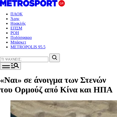
ΠΑΟΚ
Άρης
Ηρακλής
ΕΠΣΜ
ΡΟΗ
Ποδόσφαιρο
Μπάσκετ
METROPOLIS 95.5
«Ναι» σε άνοιγμα των Στενών
του Ορμούζ από Κίνα και ΗΠΑ