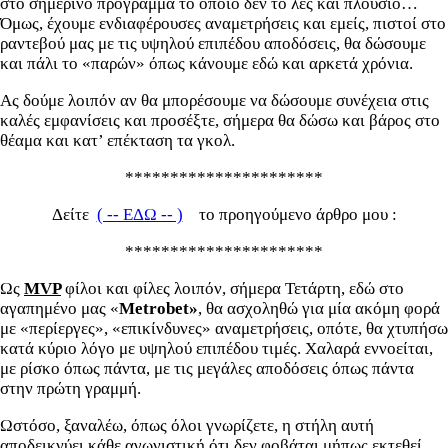
στο σημερινό πρόγραμμα το οποίο δεν το λες και πλούσιο…
Όμως, έχουμε ενδιαφέρουσες αναμετρήσεις και εμείς, πιστοί στο
ραντεβού μας με τις υψηλού επιπέδου αποδόσεις, θα δώσουμε
και πάλι το «παρών» όπως κάνουμε εδώ και αρκετά χρόνια.
Ας δούμε λοιπόν αν θα μπορέσουμε να δώσουμε συνέχεια στις
καλές εμφανίσεις και προσέξτε, σήμερα θα δώσω και βάρος στο
θέαμα και κατ’ επέκταση τα γκολ.
**********************
Δείτε
( -- ΕΔΩ -- )
το προηγούμενο άρθρο μου :
**********************
Ως
MVP
φίλοι και φίλες λοιπόν, σήμερα Τετάρτη, εδώ στο
αγαπημένο μας «
Metrobet»
, θα ασχοληθώ για μία ακόμη φορά
με «περίεργες», «επικίνδυνες» αναμετρήσεις, οπότε, θα χτυπήσω
κατά κύριο λόγο με υψηλού επιπέδου τιμές. Χαλαρά εννοείται,
με ρίσκο όπως πάντα, με τις μεγάλες αποδόσεις όπως πάντα
στην πρώτη γραμμή.
Ωστόσο, ξαναλέω, όπως όλοι γνωρίζετε, η στήλη αυτή
αποδεικνύει κάθε αγωνιστική ότι δεν φοβάται μήπως εκτεθεί.