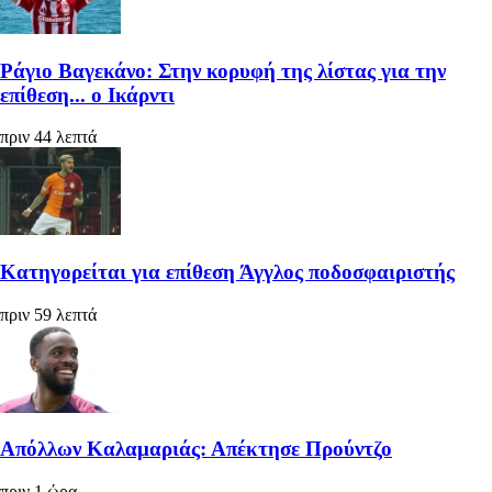
Ράγιο Βαγεκάνο: Στην κορυφή της λίστας για την
επίθεση... ο Ικάρντι
πριν 44 λεπτά
Κατηγορείται για επίθεση Άγγλος ποδοσφαιριστής
πριν 59 λεπτά
Απόλλων Καλαμαριάς: Απέκτησε Προύντζο
πριν 1 ώρα