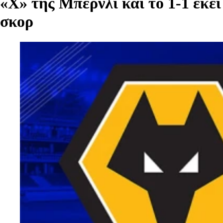
«Χ» της Μπέρνλι και το 1-1 εκεί
σκορ