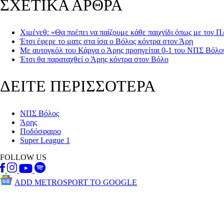
ΣΧΕΤΙΚΑ ΑΡΘΡΑ
Χιμένεθ: «Θα πρέπει να παίζουμε κάθε παιχνίδι όπως με τον
Έτσι έφερε το ματς στα ίσα ο Βόλος κόντρα στον Άρη
Με αυτογκόλ του Κάργα ο Άρης προηγείται 0-1 του ΝΠΣ Βόλο
Έτσι θα παραταχθεί ο Άρης κόντρα στον Βόλο
ΔΕΙΤΕ ΠΕΡΙΣΣΟΤΕΡΑ
ΝΠΣ Βόλος
Άρης
Ποδόσφαιρο
Super League 1
FOLLOW US
ADD METROSPORT TO GOOGLE