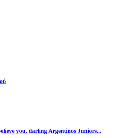
κού
elieve you, darling Argentinos Juniors...