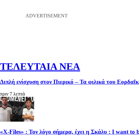
ΤΕΛΕΥΤΑΙΑ ΝΕΑ
Διπλή ενίσχυση στον Πιερικό – Τα φιλικά του Εορδαΐ
πριν 7 λεπτά
«X-Files» : Τον λόγο σήμερα, έχει η Σκάλυ : I want to b