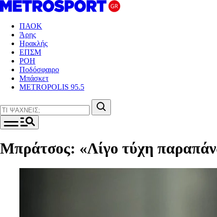
ΠΑΟΚ
Άρης
Ηρακλής
ΕΠΣΜ
ΡΟΗ
Ποδόσφαιρο
Μπάσκετ
METROPOLIS 95.5
Μπράτσος: «Λίγο τύχη παραπάνω