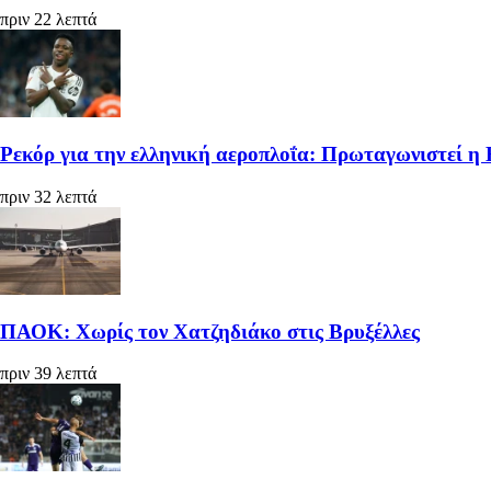
πριν 22 λεπτά
Ρεκόρ για την ελληνική αεροπλοΐα: Πρωταγωνιστεί η 
πριν 32 λεπτά
ΠΑΟΚ: Χωρίς τον Χατζηδιάκο στις Βρυξέλλες
πριν 39 λεπτά