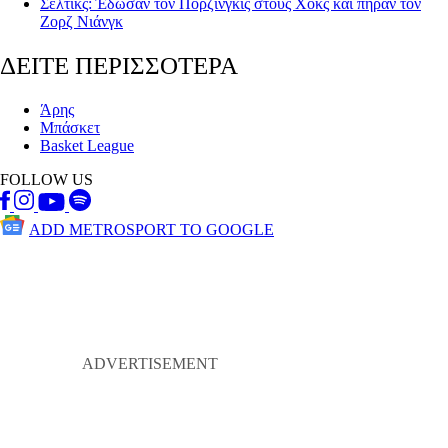
Σέλτικς: Έδωσαν τον Πορζίνγκις στους Χοκς και πήραν τον
Ζορζ Νιάνγκ
ΔΕΙΤΕ ΠΕΡΙΣΣΟΤΕΡΑ
Άρης
Μπάσκετ
Basket League
FOLLOW US
ADD METROSPORT TO GOOGLE