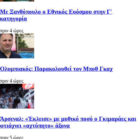
Με Ξανθόπουλο ο Εθνικός Ευόσμου στην Γ'
κατηγορία
πριν 4 ώρες
Ολυμπιακός: Παρακολουθεί τον Μποθ Γκαχ
πριν 4 ώρες
Άρσεναλ: «Έκλεισε» με μυθικό ποσό ο Γκιμαράες και
φτιάχνει «αχτύπητο» άξονα
πριν 5 ώρες