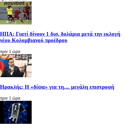
ΗΠΑ: Γιατί δίνουν 1 δισ. δολάρια μετά την εκλογή
νέου Κολομβιανού προέδρου
πριν 1 ώρα
Ηρακλής: Η «δίψα» για τη.... μεγάλη επιστροφή
πριν 1 ώρα