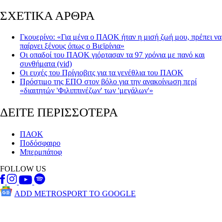
ΣΧΕΤΙΚΑ ΑΡΘΡΑ
Γκουερίνο: «Για μένα ο ΠΑΟΚ ήταν η μισή ζωή μου, πρέπει να
παίρνει ξένους όπως ο Βιεϊρίνια»
Οι οπαδοί του ΠΑΟΚ γιόρτασαν τα 97 χρόνια με πανό και
συνθήματα (vid)
Οι ευχές του Πρίγιοβιτς για τα γενέθλια του ΠΑΟΚ
Πρόστιμο της ΕΠΟ στον βόλο για την ανακοίνωση περί
«διαιτητών 'Φιλιππινέζων' των 'μεγάλων'»
ΔΕΙΤΕ ΠΕΡΙΣΣΟΤΕΡΑ
ΠΑΟΚ
Ποδόσφαιρο
Μπερμπάτοφ
FOLLOW US
ADD METROSPORT TO GOOGLE