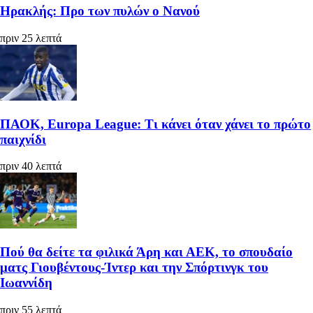
Ηρακλής: Προ των πυλών ο Νανού
πριν 25 λεπτά
ΠΑΟΚ, Europa League: Τι κάνει όταν χάνει το πρώτο
παιχνίδι
πριν 40 λεπτά
Πού θα δείτε τα φιλικά Άρη και ΑΕΚ, το σπουδαίο
ματς Γιουβέντους-Ίντερ και την Σπόρτινγκ του
Ιωαννίδη
πριν 55 λεπτά