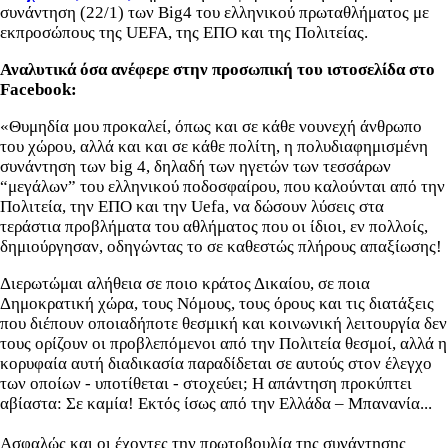
συνάντηση (22/1) των Big4 του ελληνικού πρωταθλήματος με
εκπροσώπους της UEFA, της ΕΠΟ και της Πολιτείας.
Αναλυτικά όσα ανέφερε στην προσωπική του ιστοσελίδα στο
Facebook:
«Θυμηδία μου προκαλεί, όπως και σε κάθε νουνεχή άνθρωπο
του χώρου, αλλά και και σε κάθε πολίτη, η πολυδιαφημισμένη
συνάντηση των big 4, δηλαδή των ηγετών των τεσσάρων
“μεγάλων” του ελληνικού ποδοσφαίρου, που καλούνται από την
Πολιτεία, την ΕΠΟ και την Uefa, να δώσουν λύσεις στα
τεράστια προβλήματα του αθλήματος που οι ίδιοι, εν πολλοίς,
δημιούργησαν, οδηγώντας το σε καθεστώς πλήρους απαξίωσης!
Διερωτώμαι αλήθεια σε ποιο κράτος Δικαίου, σε ποια
Δημοκρατική χώρα, τους Νόμους, τους όρους και τις διατάξεις
που διέπουν οποιαδήποτε θεσμική και κοινωνική λειτουργία δεν
τους ορίζουν οι προβλεπόμενοι από την Πολιτεία θεσμοί, αλλά η
κορυφαία αυτή διαδικασία παραδίδεται σε αυτούς στον έλεγχο
των οποίων - υποτίθεται - στοχεύει; Η απάντηση προκύπτει
αβίαστα: Σε καμία! Εκτός ίσως από την Ελλάδα – Μπανανία...
Ασφαλώς και οι έχοντες την πρωτοβουλία της συνάντησης