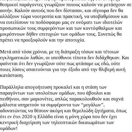
θεσμικοί παράγοντες γνωρίζουν ποιους καλούν να μετάσχουν σε
αυτήν. Καλούν αυτούς που δεν δίστασαν, και σίγουρα δεν θα
αλλάξουν τώρα νοοτροπία και πρακτική, να υποβαθμίσουν και
να ευτελίσουν το ποδόσφαιρο μας εν ονόματι των ιδιοτελών
προσωπικών τους συμφερόντων και των κοντόφθαλμων και
μικρόπνοων δήθεν επιτυχιών των ομάδων τους. Συνεπώς θα
πρέπει να προεξοφλούν και την αποτυχία.
Μετά από τόσα χρόνια, με τη διάπραξη τόσων και τέτοιων
εγκληματικών λαθών, οι υπεύθυνοι τίποτα δεν διδάχθηκαν. Και
φαίνεται ότι δεν γνωρίζουν ούτε πως φτάσαμε ως εδώ, ούτε
ποιες λύσεις απαιτούνται για την έξοδο από την θλιβερή αυτή
κατάσταση.
Παράλληλα απογοήτευση προκαλεί και η στάση των
παραγόντων των υπολοίπων ομάδων, που άβουλοι και
πειθήνιοι, σαν μαριονέτες, απλώς παρακολουθούν και συχνά
μάλιστα υπηρετούν τα συμφέροντα των “μεγάλων”,
αδυνατώντας να θέσουν ακόμη και θεμελιώδη ζητήματα, όπως
ότι εν έτει 2020 η Ελλάδα είναι η μόνη χώρα που δεν έχει
κεντρική διαχείριση των τηλεοπτικών δικαιωμάτων των
ομάδων!