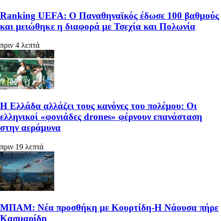
Ranking UEFA: Ο Παναθηναϊκός έδωσε 100 βαθμούς
και μειώθηκε η διαφορά με Τσεχία και Πολωνία
πριν 4 λεπτά
Η Ελλάδα αλλάζει τους κανόνες του πολέμου: Οι
ελληνικοί «φονιάδες drones» φέρνουν επανάσταση
στην αεράμυνα
πριν 19 λεπτά
ΜΠΑΜ: Νέα προσθήκη με Κουρτίδη-Η Νάουσα πήρε
Κασμαρίδη