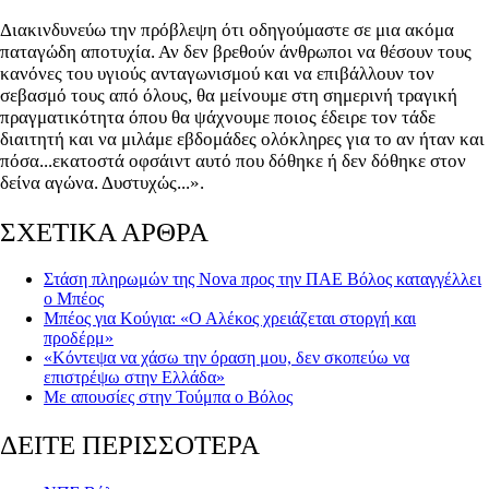
Διακινδυνεύω την πρόβλεψη ότι οδηγούμαστε σε μια ακόμα
παταγώδη αποτυχία. Αν δεν βρεθούν άνθρωποι να θέσουν τους
κανόνες του υγιούς ανταγωνισμού και να επιβάλλουν τον
σεβασμό τους από όλους, θα μείνουμε στη σημερινή τραγική
πραγματικότητα όπου θα ψάχνουμε ποιος έδειρε τον τάδε
διαιτητή και να μιλάμε εβδομάδες ολόκληρες για το αν ήταν και
πόσα...εκατοστά οφσάιντ αυτό που δόθηκε ή δεν δόθηκε στον
δείνα αγώνα. Δυστυχώς...».
ΣΧΕΤΙΚΑ ΑΡΘΡΑ
Στάση πληρωμών της Nova προς την ΠΑΕ Βόλος καταγγέλλει
ο Μπέος
Μπέος για Κούγια: «Ο Αλέκος χρειάζεται στοργή και
προδέρμ»
«Κόντεψα να χάσω την όραση μου, δεν σκοπεύω να
επιστρέψω στην Ελλάδα»
Με απουσίες στην Τούμπα ο Βόλος
ΔΕΙΤΕ ΠΕΡΙΣΣΟΤΕΡΑ