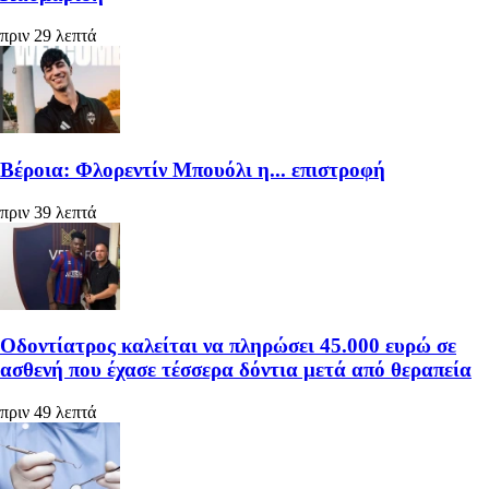
πριν 29 λεπτά
Βέροια: Φλορεντίν Μπουόλι η... επιστροφή
πριν 39 λεπτά
Οδοντίατρος καλείται να πληρώσει 45.000 ευρώ σε
ασθενή που έχασε τέσσερα δόντια μετά από θεραπεία
πριν 49 λεπτά