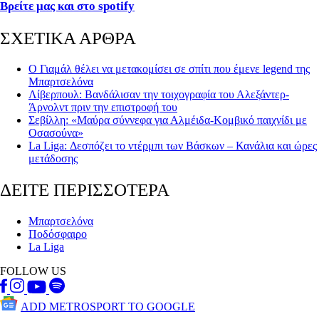
Βρείτε μας και στο spotify
ΣΧΕΤΙΚΑ ΑΡΘΡΑ
Ο Γιαμάλ θέλει να μετακομίσει σε σπίτι που έμενε legend της
Μπαρτσελόνα
Λίβερπουλ: Βανδάλισαν την τοιχογραφία του Αλεξάντερ-
Άρνολντ πριν την επιστροφή του
Σεβίλλη: «Μαύρα σύννεφα για Αλμέιδα-Κομβικό παιχνίδι με
Οσασούνα»
La Liga: Δεσπόζει το ντέρμπι των Βάσκων – Κανάλια και ώρες
μετάδοσης
ΔΕΙΤΕ ΠΕΡΙΣΣΟΤΕΡΑ
Μπαρτσελόνα
Ποδόσφαιρο
La Liga
FOLLOW US
ADD METROSPORT TO GOOGLE