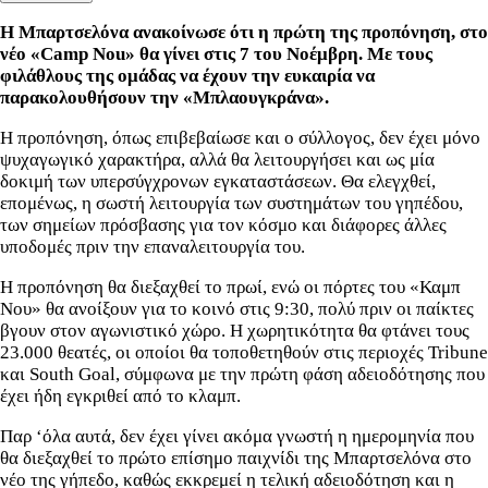
Η Μπαρτσελόνα
ανακοίνωσε ότι η πρώτη της προπόνηση, στο
νέο «
Camp
Nou
» θα γίνει στις 7 του Νοέμβρη. Με τους
φιλάθλους της ομάδας να έχουν την ευκαιρία να
παρακολουθήσουν την «Μπλαουγκράνα».
Η προπόνηση, όπως επιβεβαίωσε και ο σύλλογος, δεν έχει μόνο
ψυχαγωγικό χαρακτήρα, αλλά θα λειτουργήσει και ως μία
δοκιμή των υπερσύγχρονων εγκαταστάσεων. Θα ελεγχθεί,
επομένως, η σωστή λειτουργία των συστημάτων του γηπέδου,
των σημείων πρόσβασης για τον κόσμο και διάφορες άλλες
υποδομές πριν την επαναλειτουργία του.
Η προπόνηση θα διεξαχθεί το πρωί, ενώ οι πόρτες του «Καμπ
Νου» θα ανοίξουν για το κοινό στις 9:30, πολύ πριν οι παίκτες
βγουν στον αγωνιστικό χώρο. Η χωρητικότητα θα φτάνει τους
23.000 θεατές, οι οποίοι θα τοποθετηθούν στις περιοχές Tribune
και South Goal, σύμφωνα με την πρώτη φάση αδειοδότησης που
έχει ήδη εγκριθεί από το κλαμπ.
Παρ ‘όλα αυτά, δεν έχει γίνει ακόμα γνωστή η ημερομηνία που
θα διεξαχθεί το πρώτο επίσημο παιχνίδι της Μπαρτσελόνα στο
νέο της γήπεδο, καθώς εκκρεμεί η τελική αδειοδότηση και η