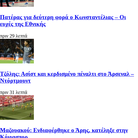
Πατέρας για δεύτερη φορά ο Κωνσταντέλιας – Οι
ευχές της Εθνικής
πριν 29 λεπτά
Τζόλης: Ασίστ και κερδισμένο πέναλτι στο Άρσεναλ –
Ντόρτμουντ
πριν 31 λεπτά
Μαζουακού: Ενδιαφέρθηκε ο Άρης, κατέληξε στην
Κόνιασπορ