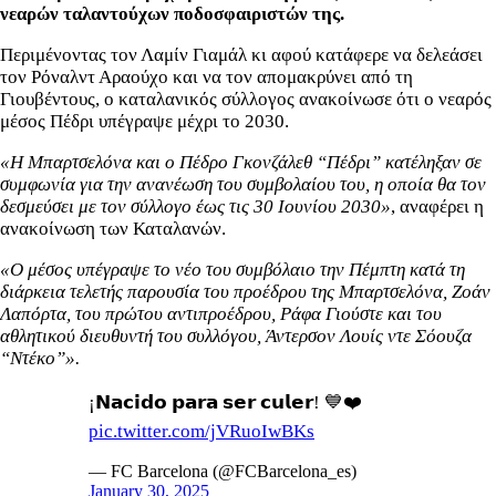
νεαρών ταλαντούχων ποδοσφαιριστών της.
Περιμένοντας τον Λαμίν Γιαμάλ κι αφού κατάφερε να δελεάσει
τον Ρόναλντ Αραούχο και να τον απομακρύνει από τη
Γιουβέντους, ο καταλανικός σύλλογος ανακοίνωσε ότι ο νεαρός
μέσος Πέδρι υπέγραψε μέχρι το 2030.
«Η Μπαρτσελόνα και ο Πέδρο Γκονζάλεθ “Πέδρι” κατέληξαν σε
συμφωνία για την ανανέωση του συμβολαίου του, η οποία θα τον
δεσμεύσει με τον σύλλογο έως τις 30 Ιουνίου 2030»
, αναφέρει η
ανακοίνωση των Καταλανών.
«Ο μέσος υπέγραψε το νέο του συμβόλαιο την Πέμπτη κατά τη
διάρκεια τελετής παρουσία του προέδρου της Μπαρτσελόνα, Ζοάν
Λαπόρτα, του πρώτου αντιπροέδρου, Ράφα Γιούστε και του
αθλητικού διευθυντή του συλλόγου, Άντερσον Λουίς ντε Σόουζα
“Ντέκο”».
¡𝗡𝗮𝗰𝗶𝗱𝗼 𝗽𝗮𝗿𝗮 𝘀𝗲𝗿 𝗰𝘂𝗹𝗲𝗿! 💙❤️
pic.twitter.com/jVRuoIwBKs
— FC Barcelona (@FCBarcelona_es)
January 30, 2025