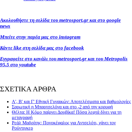
Ακολουθήστε τη σελίδα του metrosport.gr και στο google
news
Μπείτε στην παρέα μας στο instagram
Κάντε like στη σελίδα μας στο facebook
Εγγραφείτε στο κανάλι του metrosport.gr και του Metropolis
95.5 στο youtube
ΣΧΕΤΙΚΑ ΑΡΘΡΑ
Α', Β' και Γ' Εθνική Γυναικών: Αποτελέσματα και βαθμολογίες
Σαρωτική η Μπαρτσελόνα και στο -2 από την κορυφή
Θέλτα: Η Κόμο παίρνει Δουβίκα! Πόσα λεφτά δίνει για τη
μεταγραφή
Ρεάλ Μαδρίτης: Πονοκέφαλος για Αντσελότι, χάνει τον
Ρούντιγκερ