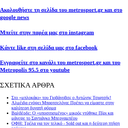
Ακολουθήστε τη σελίδα του metrosport.gr και στο
google news
Μπείτε στην παρέα μας στο instagram
Κάντε like στη σελίδα μας στο facebook
Εγγραφείτε στο κανάλι του metrosport.gr και του
Metropolis 95.5 στο youtube
ΣΧΕΤΙΚΑ ΑΡΘΡΑ
Στο «μπλοκάκι» του Γιοβάνοβιτς ο Αντώνης Τσιφτσής!
Αλμέιδα ενόψει Μπαρτσελόνα: Πρέπει να είμαστε στην
καλύτερη δυνατή φόρμα
Βαλβέρδε: O «υποσιτισμένος» μικρός ντύθηκε Πίρι και
μάγεψε το Σαντιάγκο Μπερναμπέου
ΟΦΗ: Τρέλα για τον τελικό - Sold out και η δεύτερη πτήση