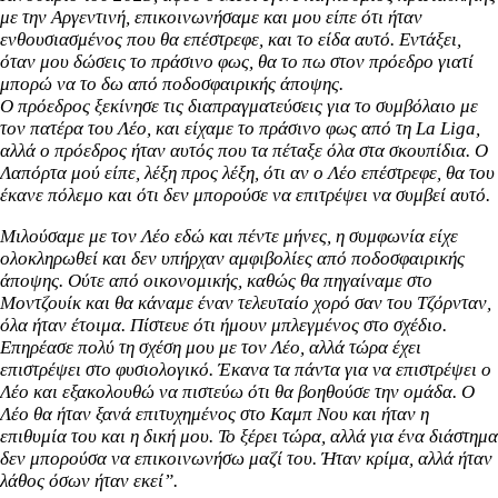
με την Αργεντινή, επικοινωνήσαμε και μου είπε ότι ήταν
ενθουσιασμένος που θα επέστρεφε, και το είδα αυτό.
Εντάξει,
όταν μου δώσεις το πράσινο φως, θα το πω στον πρόεδρο γιατί
μπορώ να το δω από ποδοσφαιρικής άποψης.
Ο πρόεδρος ξεκίνησε τις διαπραγματεύσεις για το συμβόλαιο με
τον πατέρα του Λέο, και είχαμε το πράσινο φως από τη La Liga,
αλλά ο πρόεδρος ήταν αυτός που τα πέταξε όλα στα σκουπίδια.
Ο
Λαπόρτα μού είπε, λέξη προς λέξη, ότι αν ο Λέο επέστρεφε, θα του
έκανε πόλεμο και ότι δεν μπορούσε να επιτρέψει να συμβεί αυτό.
Μιλούσαμε με τον Λέο εδώ και πέντε μήνες, η συμφωνία είχε
ολοκληρωθεί και δεν υπήρχαν αμφιβολίες από ποδοσφαιρικής
άποψης. Ούτε από οικονομικής, καθώς θα πηγαίναμε στο
Μοντζουίκ και θα κάναμε έναν τελευταίο χορό σαν του Τζόρνταν,
όλα ήταν έτοιμα.
Πίστευε ότι ήμουν μπλεγμένος στο σχέδιο.
Επηρέασε πολύ τη σχέση μου με τον Λέο, αλλά τώρα έχει
επιστρέψει στο φυσιολογικό. Έκανα τα πάντα για να επιστρέψει ο
Λέο και εξακολουθώ να πιστεύω ότι θα βοηθούσε την ομάδα.
Ο
Λέο θα ήταν ξανά επιτυχημένος στο Καμπ Νου και ήταν η
επιθυμία του και η δική μου.
Το ξέρει τώρα, αλλά για ένα διάστημα
δεν μπορούσα να επικοινωνήσω μαζί του. Ήταν κρίμα, αλλά ήταν
λάθος όσων ήταν εκεί”.