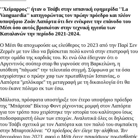
''Χείμαρρος'' ήταν ο Τσάβι στην ισπανική εφημερίδα ''La
Vanguardia'' κατηγορώντας τον πρώην πρόεδρο και πλέον
υποψήφιο Ζοάν Λαπόρτα ότι δεν ενέκρινε την επάνοδο του
Μέσι όσο αυτός βρισκόταν στην τεχνική ηγεσία των
Καταλανών την περίοδο 2021-2024.
Ο Μέσι θα αποχωρούσε ως ελεύθερος το 2023 από την Παρί Σεν
Ζερμέν με τον ίδιο να βρίσκεται πολύ κοντά στην επιστροφή του
στην ομάδα της καρδιάς του. Κι ενώ όλα έδειχναν ότι ο
Αργεντινός σούπερ σταρ θα γυρνούσε στη Βαρκελώνη, η
υπόθεση ''πάγωσε'' την τελευταία στιγμή. Σύμφωνα με τα όσα
ισχυρίστηκε ο πρώην χαφ των πρωταθλητών Ισπανίας, ο
Λαπόρτα ''μπλόκαρε'' τη μεταγραφή με τη δικαιολογία ότι θα
του έκανε πόλεμο εκ των έσω.
Μάλιστα, πρόσφατα υποστήριξε τον έτερο υποψήφιο πρόεδρο
της ''Μπάρτσα'' Βίκτορ Φοντ ρίχνοντας μομφή στον Λαπόρτα
για τον τρόπο που χειρίστηκε την ιστορία του καλύτερου ίσως
ποδοσφαιριστή όλων των εποχών. Αναλυτικά όλες οι δηλώσεις
του Τσάβι σχετικά με τον Λαπόρτα και τον παλιό του συμπαίκτη
στην Μπαρτσελόνα:
“Ο πρόεδρος δεν έλεγε την αλήθεια. Τον
Ιανουάριο του 2023, αφού ο Μέσι έγινε παγκόσμιος πρωταθλητής