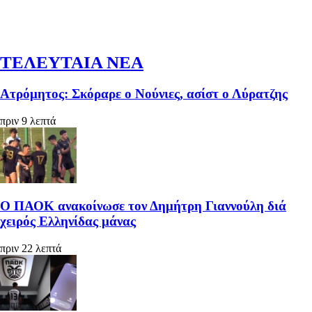
ΤΕΛΕΥΤΑΙΑ ΝΕΑ
Ατρόμητος: Σκόραρε ο Νούνιες, ασίστ ο Λύρατζης
πριν 9 λεπτά
Ο ΠΑΟΚ ανακοίνωσε τον Δημήτρη Γιαννούλη διά
χειρός Ελληνίδας μάνας
πριν 22 λεπτά