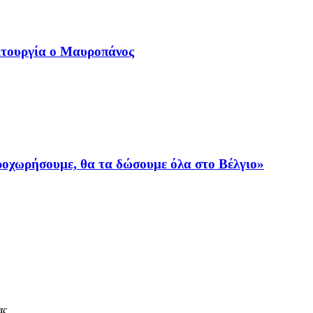
ιτουργία ο Μαυροπάνος
προχωρήσουμε, θα τα δώσουμε όλα στο Βέλγιο»
ας