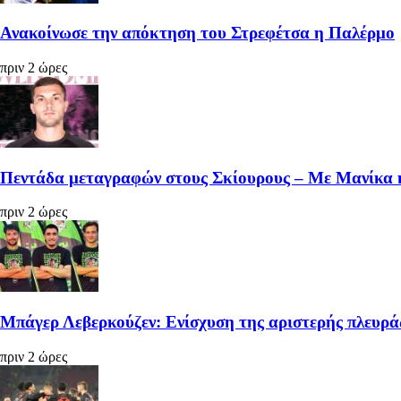
Ανακοίνωσε την απόκτηση του Στρεφέτσα η Παλέρμο
πριν 2 ώρες
Πεντάδα μεταγραφών στους Σκίουρους – Με Μανίκα 
πριν 2 ώρες
Μπάγερ Λεβερκούζεν: Ενίσχυση της αριστερής πλευρά
πριν 2 ώρες