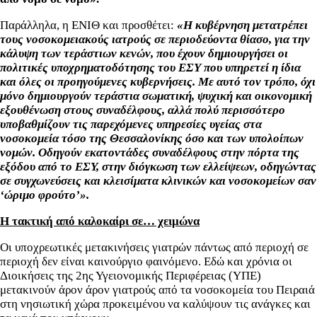
Παράλληλα, η ΕΝΙΘ και προσθέτει:
«Η κυβέρνηση μετατρέπει
τους νοσοκομειακούς ιατρούς σε περιοδεύοντα θίασο, για την
κάλυψη των τεράστιων κενών, που έχουν δημιουργήσει οι
πολιτικές υποχρηματοδότησης του ΕΣΥ που υπηρετεί η ίδια
και όλες οι προηγούμενες κυβερνήσεις. Με αυτό τον τρόπο, όχι
μόνο δημιουργούν τεράστια σωματική, ψυχική και οικονομική
εξουθένωση στους συναδέλφους, αλλά πολύ περισσότερο
υποβαθμίζουν τις παρεχόμενες υπηρεσίες υγείας στα
νοσοκομεία τόσο της Θεσσαλονίκης όσο και των υπολοίπων
νομών. Οδηγούν εκατοντάδες συναδέλφους στην πόρτα της
εξόδου από το ΕΣΥ, στην διόγκωση των ελλείψεων, οδηγώντας
σε συγχωνεύσεις και κλεισίματα κλινικών και νοσοκομείων σαν
‘ώριμο φρούτο’».
Η τακτική από καλοκαίρι σε… χειμώνα
Οι υποχρεωτικές μετακινήσεις γιατρών πάντως από περιοχή σε
περιοχή δεν είναι καινούργιο φαινόμενο. Εδώ και χρόνια οι
Διοικήσεις της 2ης Υγειονομικής Περιφέρειας (ΥΠΕ)
μετακινούν άρον άρον γιατρούς από τα νοσοκομεία του Πειραιά
στη νησιωτική χώρα προκειμένου να καλύψουν τις ανάγκες και