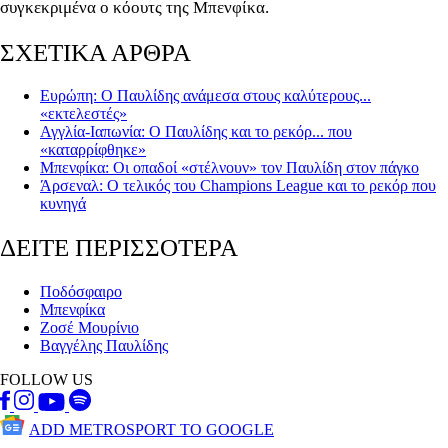
συγκεκριμένα ο κόουτς της Μπενφίκα.
ΣΧΕΤΙΚΑ ΑΡΘΡΑ
Ευρώπη: Ο Παυλίδης ανάμεσα στους καλύτερους...
«εκτελεστές»
Αγγλία-Ιαπωνία: Ο Παυλίδης και το ρεκόρ... που
«καταρρίφθηκε»
Μπενφίκα: Οι οπαδοί «στέλνουν» τον Παυλίδη στον πάγκο
Άρσεναλ: Ο τελικός του Champions League και το ρεκόρ που
κυνηγά
ΔΕΙΤΕ ΠΕΡΙΣΣΟΤΕΡΑ
Ποδόσφαιρο
Μπενφίκα
Ζοσέ Μουρίνιο
Βαγγέλης Παυλίδης
FOLLOW US
ADD METROSPORT TO GOOGLE