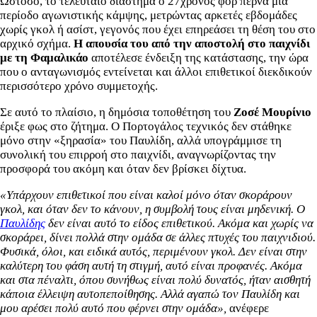
Ωστόσο, το τελευταίο διάστημα ο 27χρονος φορ περνά μια
περίοδο αγωνιστικής κάμψης, μετρώντας αρκετές εβδομάδες
χωρίς γκολ ή ασίστ, γεγονός που έχει επηρεάσει τη θέση του στο
αρχικό σχήμα.
Η απουσία του από την αποστολή στο παιχνίδι
με τη Φαμαλικάο
αποτέλεσε ένδειξη της κατάστασης, την ώρα
που ο ανταγωνισμός εντείνεται και άλλοι επιθετικοί διεκδικούν
περισσότερο χρόνο συμμετοχής.
Σε αυτό το πλαίσιο, η δημόσια τοποθέτηση του
Ζοσέ Μουρίνιο
έριξε φως στο ζήτημα. Ο Πορτογάλος τεχνικός δεν στάθηκε
μόνο στην «ξηρασία» του Παυλίδη, αλλά υπογράμμισε τη
συνολική του επιρροή στο παιχνίδι, αναγνωρίζοντας την
προσφορά του ακόμη και όταν δεν βρίσκει δίχτυα.
«Υπάρχουν επιθετικοί που είναι καλοί μόνο όταν σκοράρουν
γκολ, και όταν δεν το κάνουν, η συμβολή τους είναι μηδενική. Ο
Παυλίδης
δεν είναι αυτό το είδος επιθετικού. Ακόμα και χωρίς να
σκοράρει, δίνει πολλά στην ομάδα σε άλλες πτυχές του παιχνιδιού.
Φυσικά, όλοι, και ειδικά αυτός, περιμένουν γκολ. Δεν είναι στην
καλύτερη του φάση αυτή τη στιγμή, αυτό είναι προφανές. Ακόμα
και στα πέναλτι, όπου συνήθως είναι πολύ δυνατός, ήταν αισθητή
κάποια έλλειψη αυτοπεποίθησης. Αλλά αγαπώ τον Παυλίδη και
μου αρέσει πολύ αυτό που φέρνει στην ομάδα»,
ανέφερε