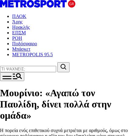
ΠΑΟΚ
Άρης
Ηρακλής
ΕΠΣΜ
ΡΟΗ
Ποδόσφαιρο
Μπάσκετ
METROPOLIS 95.5
Μουρίνιο: «Αγαπώ τον
Παυλίδη, δίνει πολλά στην
ομάδα»
Η πορεία ενός επιθετικού συχνά μετριέται με αριθμούς, όμως στο
σύγχρονο ποδόσφαιρο η αξία του δεν εξαντλείται μόνο στα γκολ