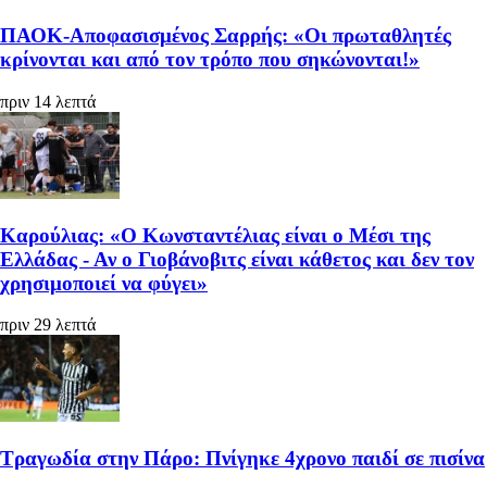
ΠΑΟΚ-Αποφασισμένος Σαρρής: «Οι πρωταθλητές
κρίνονται και από τον τρόπο που σηκώνονται!»
πριν 14 λεπτά
Καρούλιας: «Ο Κωνσταντέλιας είναι ο Μέσι της
Ελλάδας - Αν ο Γιοβάνοβιτς είναι κάθετος και δεν τον
χρησιμοποιεί να φύγει»
πριν 29 λεπτά
Τραγωδία στην Πάρο: Πνίγηκε 4χρονο παιδί σε πισίνα