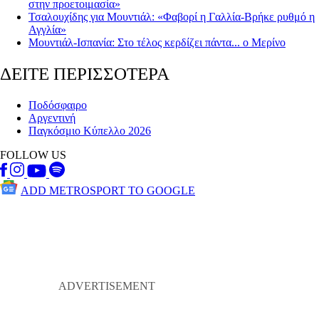
στην προετοιμασία»
Τσαλουχίδης για Μουντιάλ: «Φαβορί η Γαλλία-Βρήκε ρυθμό η
Αγγλία»
Μουντιάλ-Ισπανία: Στο τέλος κερδίζει πάντα... ο Μερίνο
ΔΕΙΤΕ ΠΕΡΙΣΣΟΤΕΡΑ
Ποδόσφαιρο
Αργεντινή
Παγκόσμιο Κύπελλο 2026
FOLLOW US
ADD METROSPORT TO GOOGLE