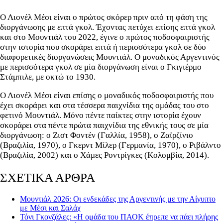
Ο Λιονέλ Μέσι είναι ο πρώτος σκόρερ πριν από τη φάση της
διοργάνωσης με επτά γκολ. Έχοντας πετύχει επίσης επτά γκολ
και στο Μουντιάλ του 2022, έγινε ο πρώτος ποδοσφαιριστής
στην ιστορία που σκοράρει επτά ή περισσότερα γκολ σε δύο
διαφορετικές διοργανώσεις Μουντιάλ. Ο μοναδικός Αργεντινός
με περισσότερα γκολ σε μία διοργάνωση είναι ο Γκιγιέρμο
Στάμπιλε, με οκτώ το 1930.
Ο Λιονέλ Μέσι είναι επίσης ο μοναδικός ποδοσφαιριστής που
έχει σκοράρει και στα τέσσερα παιχνίδια της ομάδας του στο
φετινό Μουντιάλ. Μόνο πέντε παίκτες στην ιστορία έχουν
σκοράρει στα πέντε πρώτα παιχνίδια της εθνικής τους σε μία
διοργάνωση: ο Ζιστ Φοντέν (Γαλλία, 1958), ο Ζαϊρζίνιο
(Βραζιλία, 1970), ο Γκερντ Μίλερ (Γερμανία, 1970), ο Ριβάλντο
(Βραζιλία, 2002) και ο Χάμες Ροντρίγκες (Κολομβία, 2014).
ΣΧΕΤΙΚΑ ΑΡΘΡΑ
Μουντιάλ 2026: Οι ενδεκάδες της Αργεντινής με την Αίγυπτο
με Μέσι και Σαλάχ
Τόνι Γκονζάλες: «Η ομάδα του ΠΑΟΚ έπρεπε να πάει πλήρης