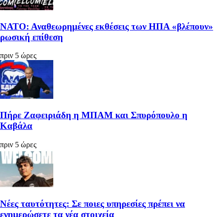
ΝΑΤΟ: Αναθεωρημένες εκθέσεις των ΗΠΑ «βλέπουν»
ρωσική επίθεση
πριν 5 ώρες
Πήρε Ζαφειριάδη η ΜΠΑΜ και Σπυρόπουλο η
Καβάλα
πριν 5 ώρες
Νέες ταυτότητες: Σε ποιες υπηρεσίες πρέπει να
ενημερώσετε τα νέα στοιχεία