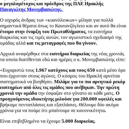
ο μεγαλομέτοχος και πρόεδρος της ΠΑΕ Ηρακλής
Παναγιώτης Μονεμβασιώτης.
Ο ισχυρός άνδρας των «κυανόλευκων» μίλησε για πολλά
σημαντικά θέματα όπως το Καυτανζόγλειο και αν αυτό θα είναι
έτοιμο στην έναρξη του Πρωταθλήματος
, τα εισιτήρια
διαρκείας και τις τιμές αυτών, τον αγωνιστικό σχεδιασμό της
ομάδας αλλά
και τις μεταγραφές που θα γίνουν.
Αρχικά αναφέρθηκε στα
εισιτήρια διαρκείας
της νέας χρονιάς
τα οποία διατίθενται εδώ και ημέρες ο κ. Μονεμβασιώτης είπε:
«Ευχαριστώ τους
1.967 κατόχους και τους 650
κατά μέσο όρο
που έρχονταν στους αγώνες. Ο κόσμος του Ηρακλή αρνείται
συστηματικά να βοηθήσει.
Μιλάμε για το πιο αρνητικό ρεκόρ
εισιτηρίων από όλες τις ομάδες που ανέβηκαν.
Την πρώτη
χρονιά την ομάδα
την έσφαζαν στο γόνατο σε κάθε ματς.
Ο
προηγούμενος ιδιοκτήτης μιλούσε για 200.000 οφειλές και
βρήκαμε πενταπλάσιες και εξαπλάσιες. Θέλουμε δύο ακόμα
χρόνια για να πούμε ότι μπαίνουμε σε κανονικότητα
.
Είναι επιβεβλημένο να έχουμε
5.000 διαρκείας.