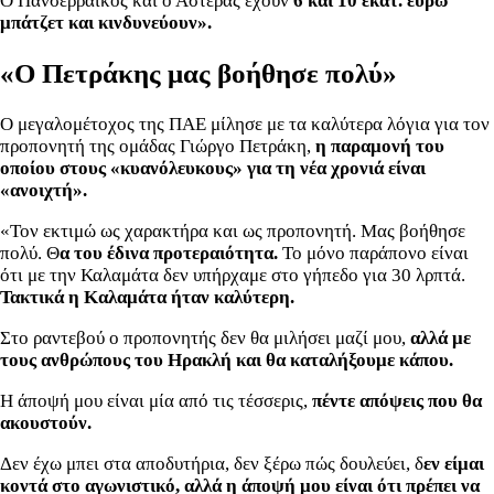
Ο Πανσερραϊκός και ο Αστέρας έχουν
6 και 10 εκατ. ευρώ
μπάτζετ και κινδυνεύουν».
«Ο Πετράκης μας βοήθησε πολύ»
Ο μεγαλομέτοχος της ΠΑΕ μίλησε με τα καλύτερα λόγια για τον
προπονητή της ομάδας Γιώργο Πετράκη,
η παραμονή του
οποίου στους «κυανόλευκους» για τη νέα χρονιά είναι
«ανοιχτή».
«Τον εκτιμώ ως χαρακτήρα και ως προπονητή. Μας βοήθησε
πολύ. Θ
α του έδινα προτεραιότητα.
Το μόνο παράπονο είναι
ότι με την Καλαμάτα δεν υπήρχαμε στο γήπεδο για 30 λρπτά.
Τακτικά η Καλαμάτα ήταν καλύτερη.
Στο ραντεβού ο προπονητής δεν θα μιλήσει μαζί μου,
αλλά με
τους ανθρώπους του Ηρακλή και θα καταλήξουμε κάπου.
Η άποψή μου είναι μία από τις τέσσερις,
πέντε απόψεις που θα
ακουστούν.
Δεν έχω μπει στα αποδυτήρια, δεν ξέρω πώς δουλεύει, δ
εν είμαι
κοντά στο αγωνιστικό, αλλά η άποψή μου είναι ότι πρέπει να