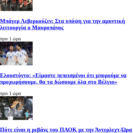
Μπάγερ Λεβερκούζεν: Στα υπόψη για την αμυντική
λειτουργία ο Μαυροπάνος
πριν 1 ώρα
Ελουστόντο: «Είμαστε πεπεισμένοι ότι μπορούμε να
προχωρήσουμε, θα τα δώσουμε όλα στο Βέλγιο»
πριν 1 ώρα
Πότε είναι η ρεβάνς του ΠΑΟΚ με την Άντερλεχτ-Ώρα