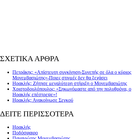
ΣΧΕΤΙΚΑ ΑΡΘΡΑ
Πετράκης: «Απίστευτη συγκίνηση-Συνεπής σε όλα ο κύριος
Μονεμβασιώτης»-Ποιες στιγμές δεν θα ξεχάσει
Ηρακλής: Ζήτησε μεγαλύτερη στήριξη ο Μονεμβασιώτης
Χριστοδουλόπουλος: «Σηκωνόμαστε από την πολυθρόνα, ο
Ηρακλής επέστρεψε»!
Ηρακλής: Ανακοίνωσε Σεγκού
ΔΕΙΤΕ ΠΕΡΙΣΣΟΤΕΡΑ
Ηρακλής
Ποδόσφαιρο
Παναγιώτης Μονεμβασιώτης