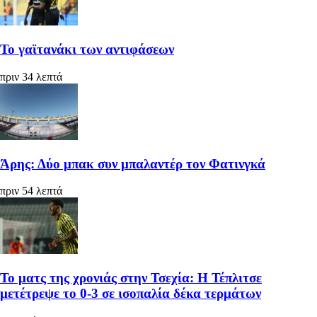
Το γαϊτανάκι των αντιφάσεων
πριν 34 λεπτά
Άρης: Δύο μπακ συν μπαλαντέρ τον Φατινγκά
πριν 54 λεπτά
Το ματς της χρονιάς στην Τσεχία: Η Τέπλιτσε
μετέτρεψε το 0-3 σε ισοπαλία δέκα τερμάτων