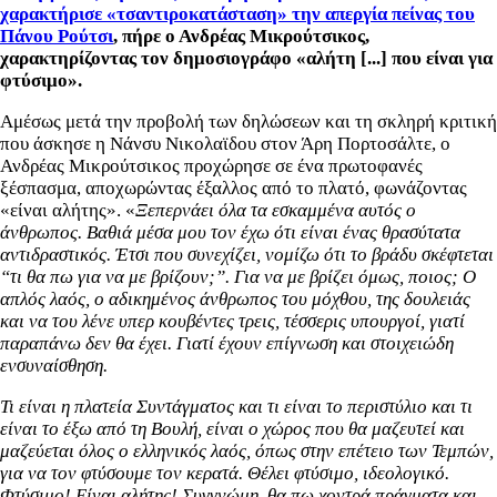
χαρακτήρισε «τσαντιροκατάσταση» την απεργία πείνας του
Πάνου Ρούτσι
, πήρε ο Ανδρέας Μικρούτσικος,
χαρακτηρίζοντας τον δημοσιογράφο «αλήτη [...] που είναι για
φτύσιμο».
Αμέσως μετά την προβολή των δηλώσεων και τη σκληρή κριτική
που άσκησε η Νάνσυ Νικολαϊδου στον Άρη Πορτοσάλτε, ο
Ανδρέας Μικρούτσικος προχώρησε σε ένα πρωτοφανές
ξέσπασμα, αποχωρώντας έξαλλος από το πλατό, φωνάζοντας
«είναι αλήτης». «
Ξεπερνάει όλα τα εσκαμμένα αυτός ο
άνθρωπος. Βαθιά μέσα μου τον έχω ότι είναι ένας θρασύτατα
αντιδραστικός. Έτσι που συνεχίζει, νομίζω ότι το βράδυ σκέφτεται
“τι θα πω για να με βρίζουν;”. Για να με βρίζει όμως, ποιος; Ο
απλός λαός, ο αδικημένος άνθρωπος του μόχθου, της δουλειάς
και να του λένε υπερ κουβέντες τρεις, τέσσερις υπουργοί, γιατί
παραπάνω δεν θα έχει. Γιατί έχουν επίγνωση και στοιχειώδη
ενσυναίσθηση.
Τι είναι η πλατεία Συντάγματος και τι είναι το περιστύλιο και τι
είναι το έξω από τη Βουλή, είναι ο χώρος που θα μαζευτεί και
μαζεύεται όλος ο ελληνικός λαός, όπως στην επέτειο των Τεμπών,
για να τον φτύσουμε τον κερατά. Θέλει φτύσιμο, ιδεολογικό.
Φτύσιμο! Είναι αλήτης! Συγγνώμη, θα πω χοντρά πράγματα και