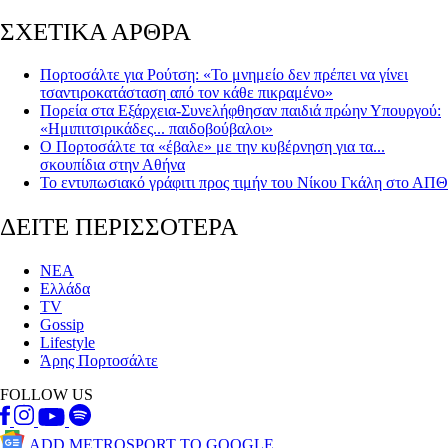
ΣΧΕΤΙΚΑ ΑΡΘΡΑ
Πορτοσάλτε για Ρούτση: «Το μνημείο δεν πρέπει να γίνει
τσαντιροκατάσταση από τον κάθε πικραμένο»
Πορεία στα Εξάρχεια-Συνελήφθησαν παιδιά πρώην Υπουργού:
«Ημιπιτσιρικάδες... παιδοβούβαλοι»
Ο Πορτοσάλτε τα «έβαλε» με την κυβέρνηση για τα...
σκουπίδια στην Αθήνα
Το εντυπωσιακό γράφιτι προς τιμήν του Νίκου Γκάλη στο ΑΠΘ
ΔΕΙΤΕ ΠΕΡΙΣΣΟΤΕΡΑ
ΝΕΑ
Ελλάδα
TV
Gossip
Lifestyle
Άρης Πορτοσάλτε
FOLLOW US
ADD METROSPORT TO GOOGLE