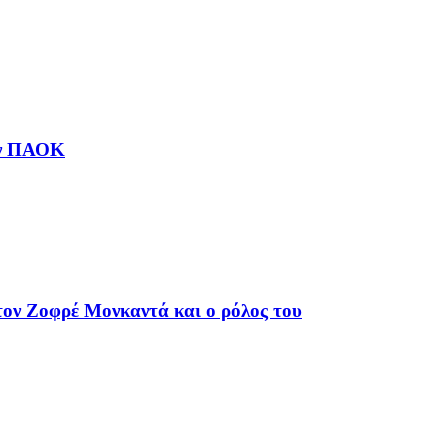
ον ΠΑΟΚ
ον Ζοφρέ Μονκαντά και ο ρόλος του