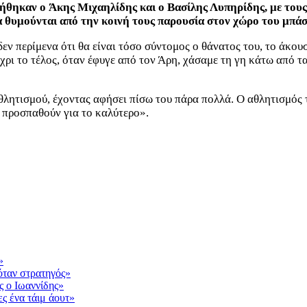
ήθηκαν ο Άκης Μιχαηλίδης και ο Βασίλης Λυπηρίδης, με τους
σα θυμούνται από την κοινή τους παρουσία στον χώρο του μπάσ
εν περίμενα ότι θα είναι τόσο σύντομος ο θάνατος του, το άκουσ
έχρι το τέλος, όταν έφυγε από τον Άρη, χάσαμε τη γη κάτω από τ
ητισμού, έχοντας αφήσει πίσω του πάρα πολλά. Ο αθλητισμός το
α προσπαθούν για το καλύτερο».
»
όταν στρατηγός»
ς ο Ιωαννίδης»
ες ένα τάιμ άουτ»