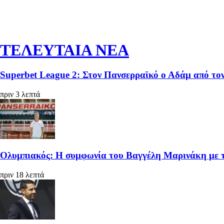
ΤΕΛΕΥΤΑΙΑ ΝΕΑ
Superbet League 2: Στον Πανσερραϊκό ο Αδάμ από τ
πριν 3 λεπτά
Ολυμπιακός: Η συμφωνία του Βαγγέλη Μαρινάκη με τ
πριν 18 λεπτά