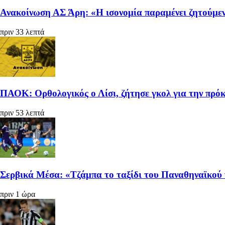
Ανακοίνωση ΑΣ Άρη: «Η ισονομία παραμένει ζητούμεν
πριν 33 λεπτά
ΠΑΟΚ: Ορθολογικός ο Λίσι, ζήτησε γκολ για την πρόκ
πριν 53 λεπτά
Σερβικά Μέσα: «Τζάμπα το ταξίδι του Παναθηναϊκού 
πριν 1 ώρα