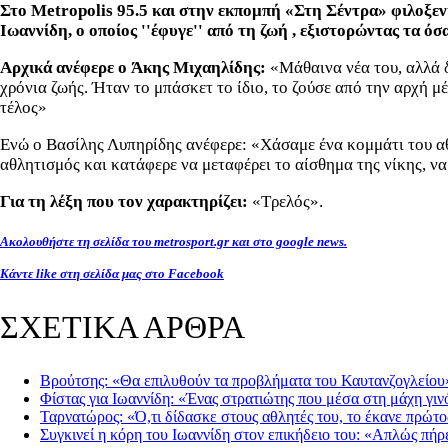
Στο Metropolis 95.5 και στην εκπομπή «Στη Σέντρα» φιλοξεν
Ιωαννίδη, ο οποίος ''έφυγε'' από τη ζωή , εξιστορώντας τα ό
Αρχικά ανέφερε ο Άκης Μιχαηλίδης:
«Μάθαινα νέα του, αλλά δ
χρόνια ζωής. Ήταν το μπάσκετ το ίδιο, το ζούσε από την αρχή μ
τέλος»
Ενώ ο Βασίλης Λυπηρίδης ανέφερε: «Χάσαμε ένα κομμάτι του αθλ
αθλητισμός και κατάφερε να μεταφέρει το αίσθημα της νίκης, ν
Για τη λέξη που τον χαρακτηρίζει:
«Τρελός».
Ακολουθήστε τη σελίδα του metrosport.gr και στο google news.
Κάντε like στη σελίδα μας στο Facebook
ΣΧΕΤΙΚΑ ΑΡΘΡΑ
Βρούτσης: «Θα επιλυθούν τα προβλήματα του Καυτανζογλείου
Φίστας για Ιωαννίδη: «Ένας στρατιώτης που μέσα στη μάχη γιν
Ταρνατώρος: «Ό,τι δίδασκε στους αθλητές του, το έκανε πρώτο
Συγκινεί η κόρη του Ιωαννίδη στον επικήδειο του: «Απλώς πήρ