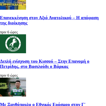
Επανεκκίνηση στον Αξιό Ανατολικού – Η απόφαση
της διοίκησης
πριν 6 ώρες
Διπλή ενίσχυση του Κισσού – Στην Επανομή ο
Πετρίδης, στο Βασιλούδι ο Βάρκας
πριν 6 ώρες
Με Ξανθόπουλο ο Εθνικός Ευόσμου στην Γ'