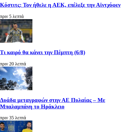
Κόστιτς: Τον ήθελε η ΑΕΚ, επέλεξε την Αϊντχόφεν
πριν 5 λεπτά
Τι καιρό θα κάνει την Πέμπτη (6/8)
πριν 20 λεπτά
Δυάδα μεταγραφών στην ΑΕ Πυλαίας – Με
Μπαλαμπάνη το Ηράκλειο
πριν 35 λεπτά