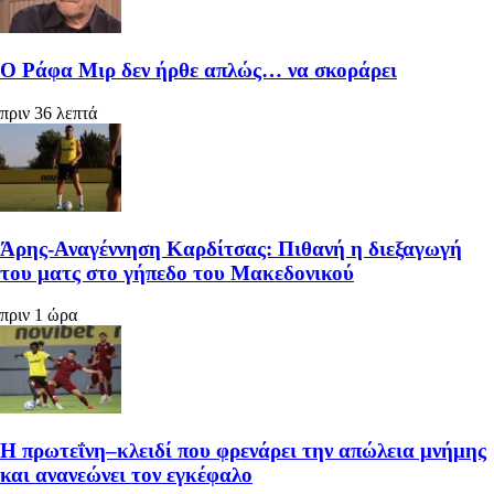
Ο Ράφα Μιρ δεν ήρθε απλώς… να σκοράρει
πριν 36 λεπτά
Άρης-Αναγέννηση Καρδίτσας: Πιθανή η διεξαγωγή
του ματς στο γήπεδο του Μακεδονικού
πριν 1 ώρα
Η πρωτεΐνη–κλειδί που φρενάρει την απώλεια μνήμης
και ανανεώνει τον εγκέφαλο