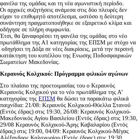
φανέλα της ομάδας και τη νέα αγωνιστική περίοδο.
Οι αρχικές συζητήσεις ανάμεσα στις δύο πλευρές δεν
είχαν το επιθυμητό αποτέλεσμα, ωστόσο η δεύτερη
συνάντηση πραγματοποιήθηκε σε εξαιρετικό κλίμα και
οδήγησε σε πλήρη συμφωνία.
Έτσι, θα ξαναφορέσει τη φανέλα της ομάδας στο νέο
πρωτάθλημα της Α1 κατηγορίας της ΕΠΣΜ με στόχο να
οδηγήσει τη Δόξα σε νέες διακρίσεις, μετά την περσινή
κατάκτηση του κυπέλλου της Ενωσης Ποδοσφαιρικών
Σωματείων Μακεδονίας.
Κεραυνός Κολχικού:
Πρόγραμμα φιλικών αγώνων
Στο πλαίσιο της προετοιμασίας του ο Κεραυνός
Κεραυνός Κολχικού για το νέο πρωτάθλημα της Α’
κατηγορίας της
ΕΠΣΜ
θα δώσει τα παρακάτω φιλικά
παιχνίδια: 21/08: Κεραυνός Κολχικού-Θύελλα Στανού
(Εντός έδρας) στις 19:30, 26/08: Κεραυνός Κολχικού-
Μακεδονικός Αγίου Βασιλείου (Εντός έδρας) στις 19:30,
29/08 Κεραυνός Κολχικού-Άρης Καβαλαρίου (Εντός
έδρας) στις 19:00, 04/09: Κεραυνός Κολχικού-Μέγας
Αλέξανδρος Καλοχωρίου (Εντός έδρας) στις 19:30.