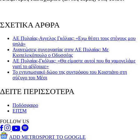
ΣΧΕΤΙΚΑ ΑΡΘΡΑ
ΑΕ Πυλαίας-Αγγελος Γκόλιας: «Εχω θέσει τους στόχους μου
ψηλά»
Ανανεώσεις συνεργασίας στην ΑΕ Πυλαίας: Με
Κιοπελεκόπουλο ο Οδυσσέας
ΑΕ Πυλαίας-Γκόλιας: «Θα είμαστε αυτοί που θα χαμογελάμε
γιατί το αξίζουμε»
Το εντυπωσιακό δώρο της συντρόφου του Κριστιάνο στη
σύζυγο του Μέσι
ΔΕΙΤΕ ΠΕΡΙΣΣΟΤΕΡΑ
Ποδόσφαιρο
ΕΠΣΜ
FOLLOW US
ADD METROSPORT TO GOOGLE