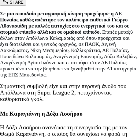
SHARE
Σε μια σπουδαία μεταγραφική κίνηση προχώρησε η ΑΕ
Πυλαίας καθώς απέκτησε τον πολύπειρο επιθετικό Γιώργο
Αθανασιάδη με πολλές επιτυχίες στο ενεργητικό του και σε
ατομικό επίπεδο αλλά και σε ομαδικό επίπεδο
. Επαιξε μεταξύ
άλλων στον Απόλλωνα Καλαμαριάς από όπου προέρχεται και
έχει διατελέσει και γενικός αρχηγός, σε ΠΑΟΚ, Διγενή
Λακκώματος, Νίκη Μεσημερίου, Καλλικράτεια, ΑΕ Πυλαίας,
Ποσειδώνα Καλαμαριάς, Αναγέννηση Επανομής, Δόξα Καλυβών,
Αναγέννηση Αγίου Ιωάννη και επιστρέφει στην ΑΕ Πυλαίας
προκειμένου να την βοηθήσει να ξαναβρεθεί στην Α1 κατηγορία
της ΕΠΣ Μακεδονίας.
Σημαντική συμβολή είχε και στην περσινή άνοδο του
Απόλλωνα στη
Super
League
2, πετυχαίνοντας
καθοριστικά γκολ.
Με Καραγιάννη η Δόξα Ασσήρου
Η Δόξα Ασσήρου ανανέωσε τη συνεργασία της με τον
Θωμά Καραγιάννη, ο οποίος θα συνεχίσει να φορά τη