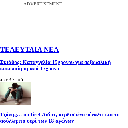
ΤΕΛΕΥΤΑΙΑ ΝΕΑ
Σκιάθος: Καταγγελία 15χρονου για σεξουαλική
κακοποίηση από 17χρονο
πριν 3 λεπτά
Τζόλης… on fire! Ασίστ, κερδισμένο πέναλτι και το
ασύλληπτο σερί των 18 αγώνων