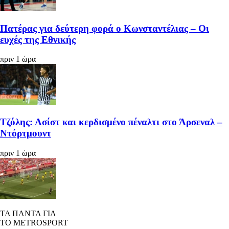
Πατέρας για δεύτερη φορά ο Κωνσταντέλιας – Οι
ευχές της Εθνικής
πριν 1 ώρα
Τζόλης: Ασίστ και κερδισμένο πέναλτι στο Άρσεναλ –
Ντόρτμουντ
πριν 1 ώρα
ΤΑ ΠΑΝΤΑ ΓΙΑ
ΤΟ METROSPORT