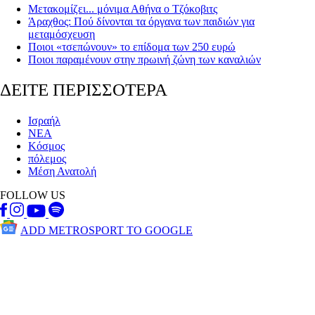
Μετακομίζει... μόνιμα Αθήνα ο Τζόκοβιτς
Άραχθος: Πού δίνονται τα όργανα των παιδιών για
μεταμόσχευση
Ποιοι «τσεπώνουν» το επίδομα των 250 ευρώ
Ποιοι παραμένουν στην πρωινή ζώνη των καναλιών
ΔΕΙΤΕ ΠΕΡΙΣΣΟΤΕΡΑ
Ισραήλ
ΝΕΑ
Κόσμος
πόλεμος
Μέση Ανατολή
FOLLOW US
ADD METROSPORT TO GOOGLE