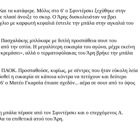
Και τα κατάφερε. Μόλις στο 6' ο Σφιντέρσκι ξεχύθηκε στην
ε πλασέ άνοιξε το σκορ. Ο Άρης δυσκολευόταν να βρει
όγλιο με καρφωτή κεφαλιά έστειλε την μπάλα στην αγκαλιά του
 ο Πασχαλάκης μπλόκαρε με διπλή προσπάθεια σουτ του
από την εστία. Η μεγαλύτερη ευκαιρία του αγώνα, μέχρι εκείνη
ν «κρεμάσει», αλλά ο τερματοφύλακας του Άρη βρήκε την μπάλα
υ ΠΑΟΚ. Προσπαθούσε, κυρίως, με σέντρες που ήταν εύκολη λεία
οθεί η ευκαιρία σε κάποια κόντρα να πετύχουν και δεύτερο
' ο Ματέο Γκαρσία έπιασε σχεδόν... αέρα σε σουτ από το ύψος
η μπάλα πέρασε από τον Σφιντέρσκι και ο επερχόμενος Α.
λα τα επιθετικά ατού του Άρη.