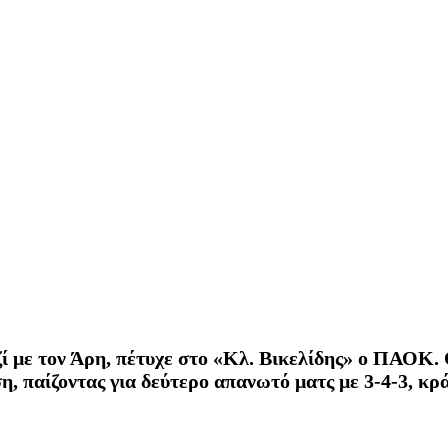
ζί με τον Άρη, πέτυχε στο «Κλ. Βικελίδης» ο ΠΑΟΚ. 
ση, παίζοντας για δεύτερο απανωτό ματς με 3-4-3, κρ