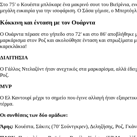
Στο 75' ο Κουέστα μπλόκαρε ένα μακρινό σουτ του Βιεϊρίνια, ε
μεγάλη ευκαιρία για την ισοφάριση. Ο Σάσα γέμισε, ο Μπερτόγλ
Κόκκινη και ένταση με τον Ουάρντα
Ο Ουάρντα πέρασε στο γήπεδο στο 72' και στο 86' αποβλήθηκε μ
μαρκάρισμα στον Ροζ και ακολούθησε ένταση και σπρωξίματα με
καρεκλάκια!
ΔΙΑΙΤΗΣΙΑ
Ο Γάλλος Ντελαζόντ ήταν ανεχτικός στα μαρκαρίσμα, αλλά έδειχ
Ροζ.
MVP
Ο Ελ Καντουρί μέχρι το σημείο που έγινε αλλαγή ήταν εξαιρετικ
τέρμα.
Οι συνθέσεις των δύο ομάδων:
Άρης:
Κουέστα, Σάκιτς (70' Σούντγκρεν), Δεληζήσης, Ροζ, Γκάν