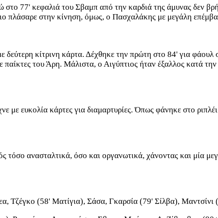
νώ στο 77' κεφαλιά του Σβαμπ από την καρδιά της άμυνας δεν β
ιο πλάσαρε στην κίνηση, όμως, ο Πασχαλάκης με μεγάλη επέμβασ
ε δεύτερη κίτρινη κάρτα. Δέχθηκε την πρώτη στο 84' για φάουλ 
 παίκτες του Άρη. Μάλιστα, ο Αιγύπτιος ήταν έξαλλος κατά τη
νε με ευκολία κάρτες για διαμαρτυρίες. Όπως φάνηκε στο ριπλέι
ός τόσο ανασταλτικά, όσο και οργανωτικά, χάνοντας και μία μεγ
εα, Τζέγκο (58' Ματίγια), Σάσα, Γκαρσία (79' Σίλβα), Μαντσίν