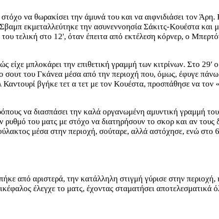
στόχο να θωρακίσει την άμυνά του και να αιφνιδιάσει τον Άρη. 
 Σβαμπ εκμεταλλεύτηκε την ασυνεννοησία Σάκιτς-Κουέστα και μ
του τελική στο 12', όταν έπειτα από εκτέλεση κόρνερ, ο Μπερτ
ώς είχε μπλοκάρει την επιθετική γραμμή των κιτρίνων. Στο 29'
ο σουτ του Γκάνεα μέσα από την περιοχή που, όμως, έφυγε πάνω 
Ελ Καντουρί βγήκε τετ α τετ με τον Κουέστα, προσπάθησε να το
τρόπους να διασπάσει την καλά οργανωμένη αμυντική γραμμή το
 ρυθμό του ματς με στόχο να διατηρήσουν το σκορ και αν τους δ
λακτος μέσα στην περιοχή, σούταρε, αλλά αστόχησε, ενώ στο 66
ήκε από αριστερά, την κατάλληλη στιγμή γύρισε στην περιοχή, 
Δικέφαλος έλεγχε το ματς, έχοντας σταματήσει αποτελεσματικά ό