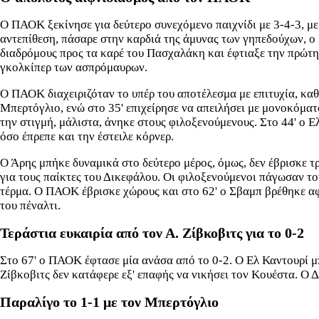
Ο ΠΑΟΚ ξεκίνησε για δεύτερο συνεχόμενο παιχνίδι με 3-4-3, με 
αντεπίθεση, πάσαρε στην καρδιά της άμυνας των γηπεδούχων, ο
διαδρόμους προς τα καρέ του Πασχαλάκη και έφτιαξε την πρώτη 
γκολκίπερ των ασπρόμαυρων.
Ο ΠΑΟΚ διαχειριζόταν το υπέρ του αποτέλεσμα με επιτυχία, καθ
Μπερτόγλιο, ενώ στο 35' επιχείρησε να απειλήσει με μονοκόματ
την στιγμή, μάλιστα, άνηκε στους φιλοξενούμενους. Στο 44' ο 
όσο έπρεπε και την έστειλε κόρνερ.
Ο Άρης μπήκε δυναμικά στο δεύτερο μέρος, όμως, δεν έβρισκε 
για τους παίκτες του Δικεφάλου. Οι φιλοξενούμενοι πάγωσαν τον
τέρμα. Ο ΠΑΟΚ έβρισκε χώρους και στο 62' ο Σβαμπ βρέθηκε αφύ
του πέναλτι.
Τεράστια ευκαιρία από τον Α. Ζίβκοβιτς για το 0-2
Στο 67' ο ΠΑΟΚ έφτασε μία ανάσα από το 0-2. Ο Ελ Καντουρί μπ
Ζίβκοβιτς δεν κατάφερε εξ' επαφής να νικήσει τον Κουέστα. Ο 
Παραλίγο το 1-1 με τον Μπερτόγλιο