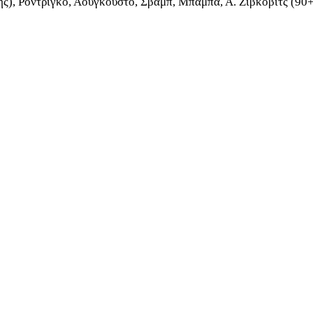
ς), Ροντρίγκο, Αουγκούστο, Σβαμπ, Μπάμπα, Α. Ζίβκοβιτς (90+ 