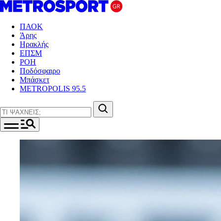
ΠΑΟΚ
Άρης
Ηρακλής
ΕΠΣΜ
ΡΟΗ
Ποδόσφαιρο
Μπάσκετ
METROPOLIS 95.5