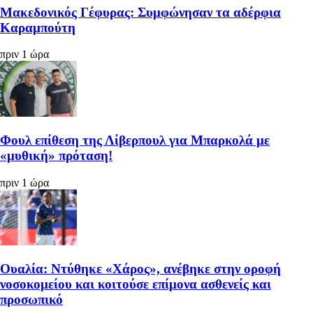
Μακεδονικός Γέφυρας: Συμφώνησαν τα αδέρφια
Καραμπούτη
πριν 1 ώρα
Φουλ επίθεση της Λίβερπουλ για Μπαρκολά με
«μυθική» πρόταση!
πριν 1 ώρα
Ουαλία: Ντύθηκε «Χάρος», ανέβηκε στην οροφή
νοσοκομείου και κοιτούσε επίμονα ασθενείς και
προσωπικό