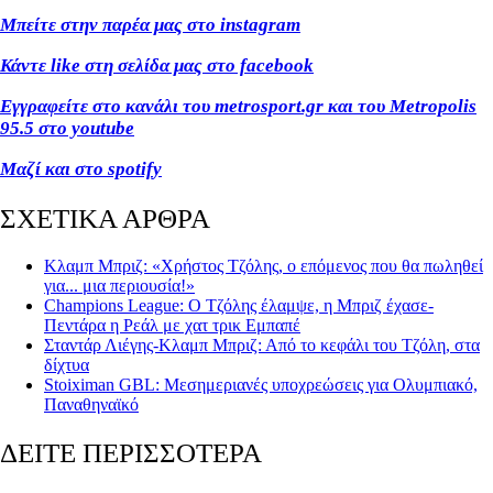
Μπείτε στην παρέα μας στο instagram
Κάντε like στη σελίδα μας στο facebook
Εγγραφείτε στο κανάλι του metrosport.gr και του Metropolis
95.5 στο youtube
Μαζί και στο spotif
y
ΣΧΕΤΙΚΑ ΑΡΘΡΑ
Κλαμπ Μπριζ: «Χρήστος Τζόλης, ο επόμενος που θα πωληθεί
για... μια περιουσία!»
Champions League: Ο Τζόλης έλαμψε, η Μπριζ έχασε-
Πεντάρα η Ρεάλ με χατ τρικ Εμπαπέ
Σταντάρ Λιέγης-Κλαμπ Μπριζ: Από το κεφάλι του Τζόλη, στα
δίχτυα
Stoiximan GBL: Μεσημεριανές υποχρεώσεις για Ολυμπιακό,
Παναθηναϊκό
ΔΕΙΤΕ ΠΕΡΙΣΣΟΤΕΡΑ