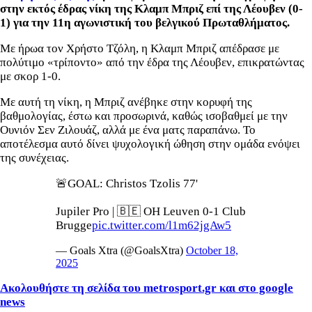
στην εκτός έδρας νίκη της Κλαμπ Μπριζ επί της Λέουβεν (0-
1) για την 11η αγωνιστική του βελγικού Πρωταθλήματος.
Με ήρωα τον Χρήστο Τζόλη, η Κλαμπ Μπριζ απέδρασε με
πολύτιμο «τρίποντο» από την έδρα της Λέουβεν, επικρατώντας
με σκορ 1-0.
Με αυτή τη νίκη, η Μπριζ ανέβηκε στην κορυφή της
βαθμολογίας, έστω και προσωρινά, καθώς ισοβαθμεί με την
Ουνιόν Σεν Ζιλουάζ, αλλά με ένα ματς παραπάνω. Το
αποτέλεσμα αυτό δίνει ψυχολογική ώθηση στην ομάδα ενόψει
της συνέχειας.
🚨GOAL: Christos Tzolis 77'
Jupiler Pro | 🇧🇪 OH Leuven 0-1 Club
Brugge
pic.twitter.com/l1m62jgAw5
— Goals Xtra (@GoalsXtra)
October 18,
2025
Ακολουθήστε τη σελίδα του metrosport.gr και στο google
news