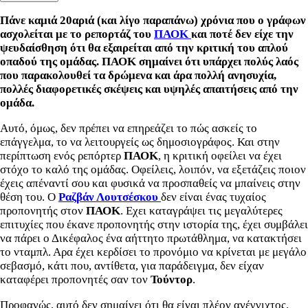
Πάνε καμιά 20αριά (και λίγο παραπάνω) χρόνια που ο γράφων
ασχολείται με το ρεπορτάζ του
ΠΑΟΚ
και ποτέ δεν είχε την
ψευδαίσθηση ότι θα εξαιρείται από την κριτική του απλού
οπαδού της ομάδας. ΠΑΟΚ σημαίνει ότι υπάρχει πολύς λαός
που παρακολουθεί τα δρώμενα και άρα πολλή ανησυχία,
πολλές διαφορετικές σκέψεις και υψηλές απαιτήσεις από την
ομάδα.
Αυτό, όμως, δεν πρέπει να επηρεάζει το πώς ασκείς το
επάγγελμα, το να λειτουργείς ως δημοσιογράφος. Και στην
περίπτωση ενός ρεπόρτερ
ΠΑΟΚ
, η κριτική οφείλει να έχει
στόχο το καλό της ομάδας. Οφείλεις, λοιπόν, να εξετάζεις ποιον
έχεις απέναντί σου και φυσικά να προσπαθείς να μπαίνεις στην
θέση του. Ο
Ραζβάν Λουτσέσκου
δεν είναι ένας τυχαίος
προπονητής στον
ΠΑΟΚ
. Εχει καταγράψει τις μεγαλύτερες
επιτυχίες που έκανε προπονητής στην ιστορία της, έχει συμβάλει
να πάρει ο Δικέφαλος ένα αήττητο πρωτάθλημα, να κατακτήσει
το νταμπλ. Αρα έχει κερδίσει το προνόμιο να κρίνεται με μεγάλο
σεβασμό, κάτι που, αντίθετα, για παράδειγμα, δεν είχαν
καταφέρει προπονητές σαν τον
Τούντορ
.
Προφανώς, αυτό δεν σημαίνει ότι θα είναι πλέον ανέγγιχτος.