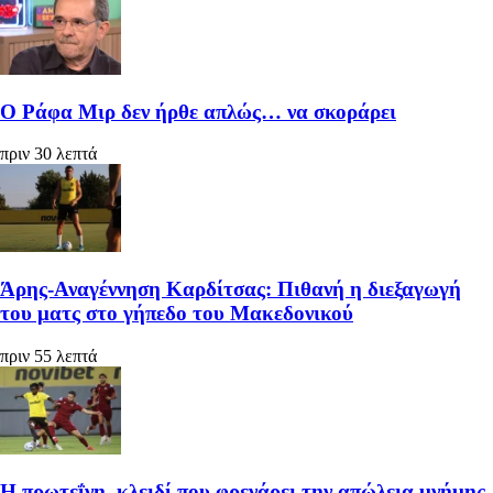
Ο Ράφα Μιρ δεν ήρθε απλώς… να σκοράρει
πριν 30 λεπτά
Άρης-Αναγέννηση Καρδίτσας: Πιθανή η διεξαγωγή
του ματς στο γήπεδο του Μακεδονικού
πριν 55 λεπτά
Η πρωτεΐνη–κλειδί που φρενάρει την απώλεια μνήμης