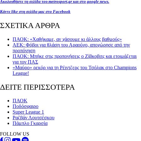
Ακολουθήστε τη σελίδα του metrosport.gr και στο google news.
Κάντε like στη σελίδα μας στο Facebook
ΣΧΕΤΙΚΑ ΑΡΘΡΑ
ΠΑΟΚ: «Χαθήκαμε, αν χάσουμε κι άλλους βαθμούς»
ΑΕΚ: Φόβοι για θλάση του Αραούχο, αποχώρησε από την
προπόνηση
ΠΑΟΚ: Μπήκε στις προπονήσεις ο Ζίβκοβιτς και ετοιμάζεται
για τον ΠΑΣ
«Μαύρο» ρεκόρ για τη Ρέιντζερς του Τσόλακ στο Champions
League!
ΔΕΙΤΕ ΠΕΡΙΣΣΟΤΕΡΑ
ΠΑΟΚ
Ποδόσφαιρο
Super League 1
Ραζβάν Λουτσέσκου
Πάμπλο Γκαρσία
FOLLOW US