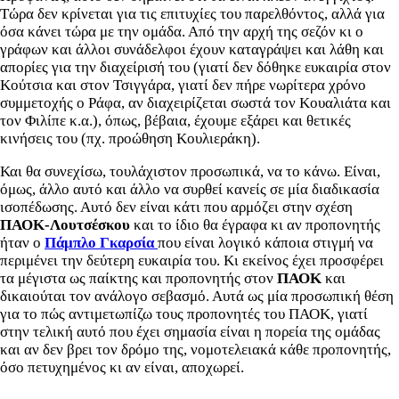
Τώρα δεν κρίνεται για τις επιτυχίες του παρελθόντος, αλλά για
όσα κάνει τώρα με την ομάδα. Από την αρχή της σεζόν κι ο
γράφων και άλλοι συνάδελφοι έχουν καταγράψει και λάθη και
απορίες για την διαχείρισή του (γιατί δεν δόθηκε ευκαιρία στον
Κούτσια και στον Τσιγγάρα, γιατί δεν πήρε νωρίτερα χρόνο
συμμετοχής ο Ράφα, αν διαχειρίζεται σωστά τον Κουαλιάτα και
τον Φιλίπε κ.α.), όπως, βέβαια, έχουμε εξάρει και θετικές
κινήσεις του (πχ. προώθηση Κουλιεράκη).
Και θα συνεχίσω, τουλάχιστον προσωπικά, να το κάνω. Είναι,
όμως, άλλο αυτό και άλλο να συρθεί κανείς σε μία διαδικασία
ισοπέδωσης. Αυτό δεν είναι κάτι που αρμόζει στην σχέση
ΠΑΟΚ-Λουτσέσκου
και το ίδιο θα έγραφα κι αν προπονητής
ήταν ο
Πάμπλο Γκαρσία
που είναι λογικό κάποια στιγμή να
περιμένει την δεύτερη ευκαιρία του. Κι εκείνος έχει προσφέρει
τα μέγιστα ως παίκτης και προπονητής στον
ΠΑΟΚ
και
δικαιούται τον ανάλογο σεβασμό. Αυτά ως μία προσωπική θέση
για το πώς αντιμετωπίζω τους προπονητές του ΠΑΟΚ, γιατί
στην τελική αυτό που έχει σημασία είναι η πορεία της ομάδας
και αν δεν βρει τον δρόμο της, νομοτελειακά κάθε προπονητής,
όσο πετυχημένος κι αν είναι, αποχωρεί.