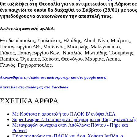
θα ταξιδέψει στη Θεσσαλία για να αντιμετωπίσει τη Λάρισα σε
ένα παιχνίδι το οποίο θα διεξαχθεί το Σάββατο (29/01) με τους
γηπεδούχους να ανακοινώνουν την αποστολή τους.
Αναλυτικά η αποστολή της ΑΕΛ:
Θεοδωρόπουλος, Σουλούκος, Ηλιάδης, Abud, Νίνο, Μπέρτος,
Παπαγεωργίου ΑΘ., Μαιδανός, Μισυρλής, Maksymenko,
Γιάκος, Παπαγεωργίου Κων., Νικολιάς, Μιλτιάδης, Τσουμάνης,
Ramirez, Όγκμποε, Κούστα, Θεολόγου, Μαυριάς, Αcuna,
Γλυνός, Γρηγορόπουλος.
Ακολουθήστε τη σελίδα του metrosport.gr και στο google news.
Κάντε like στη σελίδα μας στο Facebook
ΣΧΕΤΙΚΑ ΑΡΘΡΑ
Με Κούτσια η αποστολή του ΠΑΟΚ Β' ενόψει ΑΕΛ
Super League 2: Το σημερινό πρόγραμμα της 16ης αγωνιστικής
Μεταγραφών συνέχεια στον Απόλλωνα Πόντου - Πήρε και
Ρούνεϊ!
Πήρε τον πρώην του ΠΑΟΚ και Άρη, Χρήστο Ιντζίδη, ο