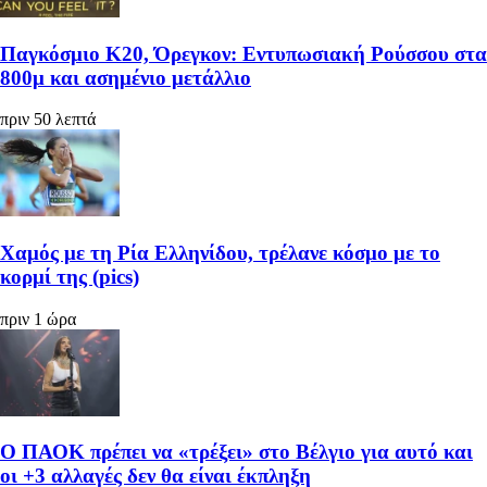
Παγκόσμιο Κ20, Όρεγκον: Εντυπωσιακή Ρούσσου στα
800μ και ασημένιο μετάλλιο
πριν 50 λεπτά
Χαμός με τη Ρία Ελληνίδου, τρέλανε κόσμο με το
κορμί της (pics)
πριν 1 ώρα
Ο ΠΑΟΚ πρέπει να «τρέξει» στο Βέλγιο για αυτό και
οι +3 αλλαγές δεν θα είναι έκπληξη