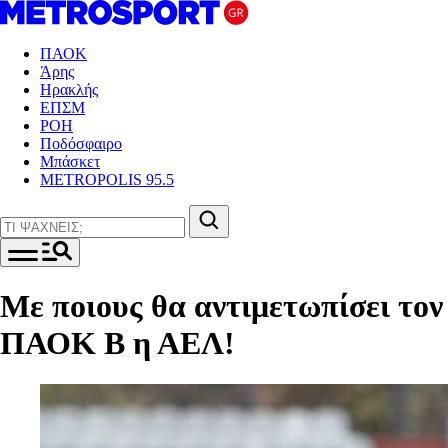
ΠΑΟΚ
Άρης
Ηρακλής
ΕΠΣΜ
ΡΟΗ
Ποδόσφαιρο
Μπάσκετ
METROPOLIS 95.5
Με ποιους θα αντιμετωπίσει τον
ΠΑΟΚ Β η ΑΕΛ!