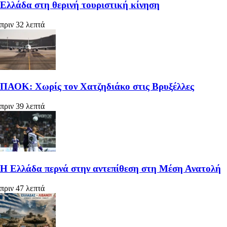
Ελλάδα στη θερινή τουριστική κίνηση
πριν 32 λεπτά
ΠΑΟΚ: Χωρίς τον Χατζηδιάκο στις Βρυξέλλες
πριν 39 λεπτά
Η Ελλάδα περνά στην αντεπίθεση στη Μέση Ανατολή
πριν 47 λεπτά