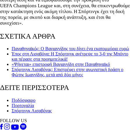
UEFA Champions League και, στη συνέχεια, θα επικεντρωθούμε
στην κατάκτηση ενός ακόμη τίτλου. Η Σπόρτινγκ έχει τη δική
της πορεία, με σκοπό και διαρκή ανάπτυξη, και έτσι θα
συνεχίσει».
ΣΧΕΤΙΚΑ ΑΡΘΡΑ
Παναθηναϊκός: Ο Βαγιαννίδης του δίνει ένα εκατομμύριο ευρώ
Έπος στη Λισαβόνα: Η Σπόρτινγκ ανέτρεψε το 3-0 της Μπόντο
και πέρασε στα προημιτελικά!
«Ψήνεται» επιστροφή Βαγιαννίδη στην Παναθηναϊκό
Σπόρτινγκ Λισαβόνας: Επιστρέφει στην αγωνιστική δράση ο
Φώτης Ιωαννίδης, μετά από δύο μήνες
ΔΕΙΤΕ ΠΕΡΙΣΣΟΤΕΡΑ
Ποδόσφαιρο
Πορτογαλία
Σπόρτινγκ Λισαβόνας
FOLLOW US