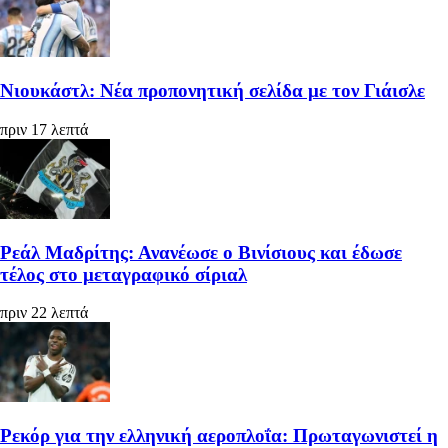
Νιουκάστλ: Νέα προπονητική σελίδα με τον Γιάισλε
πριν 17 λεπτά
Ρεάλ Μαδρίτης: Ανανέωσε ο Βινίσιους και έδωσε
τέλος στο μεταγραφικό σίριαλ
πριν 22 λεπτά
Ρεκόρ για την ελληνική αεροπλοΐα: Πρωταγωνιστεί η