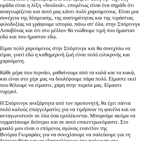
ομάδα είναι η λέξη «δουλειά», επομένως είναι ένα σημάδι ότι
αναγνωρίζεται και αυτό μας κάνει πολύ χαρούμενους. Είναι μια
συνέχεια της δέσμευσης, της αυστηρότητας και της τεράστιας
φιλοδοξίας να γράψουμε ιστορία, πάνω απ' όλα, στην Σπόρτινγκ
Λισαβόνας και ότι στο μέλλον θα νιώθουμε τιμή που ήμασταν
εδώ και που ήμασταν εδώ.
Είμαι πολύ χαρούμενος στην Σπόρτινγκ και θα συνεχίσω να
είμαι, γιατί εδώ η καθημερινή ζωή είναι πολύ ειλικρινής και
χαρούμενη.
Κάθε μέρα που περνάει, μαθαίνουμε από τα καλά και τα κακά,
και είναι στο χέρι μας να δουλέψουμε πάρα πολύ. Είμαστε εκεί
που θέλουμε να είμαστε, χάρη στην πορεία μας. Είμαστε
τυχεροί.
Η Σπόρτινγκ ανεξάρτητα από τον προπονητή, θα έχει πάντα
πολύ καλούς επαγγελματίες για να τιμήσουν τη φανέλα και να
ανταγωνιστούν σε όλα όσα εμπλέκονται. Μπορούμε ακόμα να
τερματίσουμε δεύτεροι και σε αυτό επικεντρωνόμαστε. Στο
μυαλό μου είναι ο επόμενος αγώνας εναντίον της
Βιτόρια Γκιμαράες για να συνεχίσουμε να παλεύουμε για τη
δεύτερη θέση και να εξασφαλίσουμε την πρόκριση στο