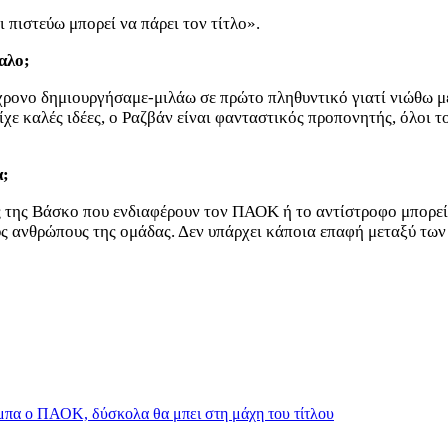
 πιστεύω μπορεί να πάρει τον τίτλο».
αλο;
μίχρονο δημιουργήσαμε-μιλάω σε πρώτο πληθυντικό γιατί νιώθω μ
ίχε καλές ιδέες, ο Ραζβάν είναι φανταστικός προπονητής, όλοι τ
α;
 της Βάσκο που ενδιαφέρουν τον ΠΑΟΚ ή το αντίστροφο μπορεί 
ς ανθρώπους της ομάδας. Δεν υπάρχει κάποια επαφή μεταξύ των
μπα ο ΠΑΟΚ, δύσκολα θα μπει στη μάχη του τίτλου