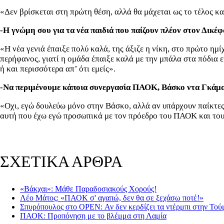
«Δεν βρίσκεται στη πρώτη θέση, αλλά θα μάχεται ως το τέλος και
-Η γνώμη σου για τα νέα παιδιά που παίζουν πλέον στον Δικέφ
«Η νέα γενιά έπαιξε πολύ καλά, της άξιζε η νίκη, στο πρώτο η
περήφανος, γιατί η ομάδα έπαιξε καλά με την μπάλα στα πόδια ε
ή και περισσότερα απ’ ότι εμείς».
-Να περιμένουμε κάποια συνεργασία ΠΑΟΚ, Βάσκο ντα Γκάμ
«Οχι, εγώ δουλεύω μόνο στην Βάσκο, αλλά αν υπάρχουν παίκτες
αυτή που έχω εγώ προσωπικά με τον πρόεδρο του ΠΑΟΚ και του
ΣΧΕΤΙΚΑ ΑΡΘΡΑ
«Βάκχαι»: Μάθε Παραδοσιακούς Χορούς!
Λέο Μάτος: «ΠΑΟΚ σ' αγαπώ, δεν θα σε ξεχάσω ποτέ!»
Σπυρόπουλος στο OPEN: Αν δεν κερδίζει τα ντέρμπι στην Τού
ΠΑΟΚ: Προπόνηση με το βλέμμα στη Λαμία