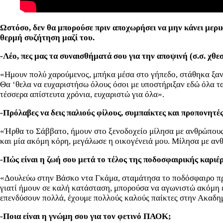
Ωστόσο, δεν θα μπορούσε πριν αποχωρήσει να μην κάνει μερικ
θερμή συζήτηση μαζί του.
-Λέο, πες μας τα συναισθήματά σου για την αποψινή (σ.σ. χθεσ
«Ημουν πολύ χαρούμενος, μπήκα μέσα στο γήπεδο, στάθηκα ξανά
Θα ‘θελα να ευχαριστήσω όλους όσοι με υποστήριξαν εδώ όλα τα 
τέσσερα απίστευτα χρόνια, ευχαριστώ για όλα».
-Πρόλαβες να δεις παλιούς φίλους, συμπαίκτες και προπονητές
«Ήρθα το Σάββατο, ήμουν στο ξενοδοχείο μίλησα με ανθρώπους τη
και μία ακόμη κόρη, μεγάλωσε η οικογένειά μου. Μίλησα με αν
-Πώς είναι η ζωή σου μετά το τέλος της ποδοσφαιρικής καριέ
«Δουλεύω στην Βάσκο ντα Γκάμα, σταμάτησα το ποδόσφαιρο πριν
γιατί ήμουν σε καλή κατάσταση, μπορούσα να αγωνιστώ ακόμη έν
επενδύσουν πολλά, έχουμε πολλούς καλούς παίκτες στην Ακαδημί
-Ποια είναι η γνώμη σου για τον φετινό ΠΑΟΚ;