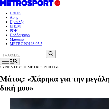
ΠΑΟΚ
Άρης
Ηρακλής
ΕΠΣΜ
ΡΟΗ
Ποδόσφαιρο
Μπάσκετ
METROPOLIS 95.5
ΣΥΝΕΝΤΕΥΞΗ METROSPORT.GR
Μάτος: «Χάρηκα για την μεγάλη 
δική μου»