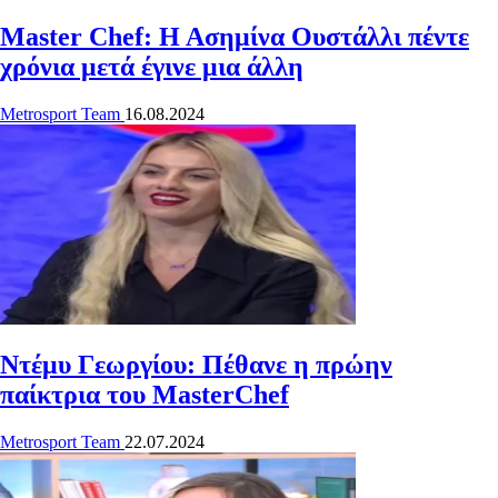
Master Chef: Η Ασημίνα Ουστάλλι πέντε
χρόνια μετά έγινε μια άλλη
Metrosport Team
16.08.2024
Ντέμυ Γεωργίου: Πέθανε η πρώην
παίκτρια του MasterChef
Metrosport Team
22.07.2024