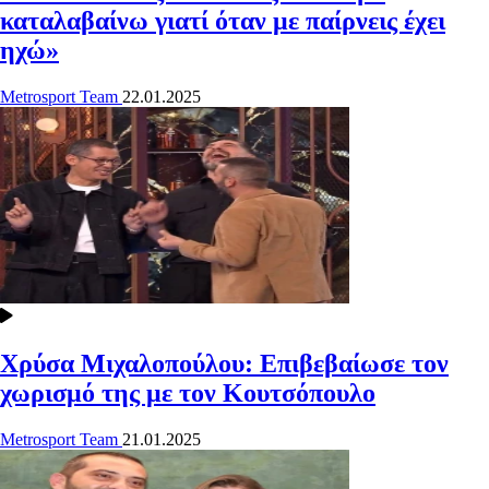
καταλαβαίνω γιατί όταν με παίρνεις έχει
ηχώ»
Metrosport Team
22.01.2025
Χρύσα Μιχαλοπούλου: Επιβεβαίωσε τον
χωρισμό της με τον Κουτσόπουλο
Metrosport Team
21.01.2025