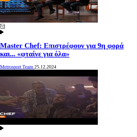
Master Chef: Επιστρέφουν για 9η φορά
και... «φταίνε για όλα»
Metrosport Team
25.12.2024