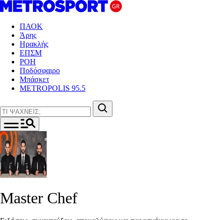
ΠΑΟΚ
Άρης
Ηρακλής
ΕΠΣΜ
ΡΟΗ
Ποδόσφαιρο
Μπάσκετ
METROPOLIS 95.5
Master Chef