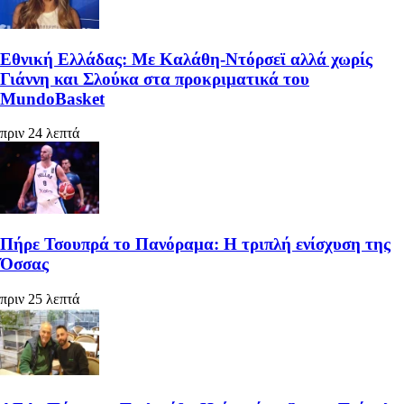
Εθνική Ελλάδας: Με Καλάθη-Ντόρσεϊ αλλά χωρίς
Γιάννη και Σλούκα στα προκριματικά του
MundoBasket
πριν 24 λεπτά
Πήρε Τσουπρά το Πανόραμα: Η τριπλή ενίσχυση της
Όσσας
πριν 25 λεπτά