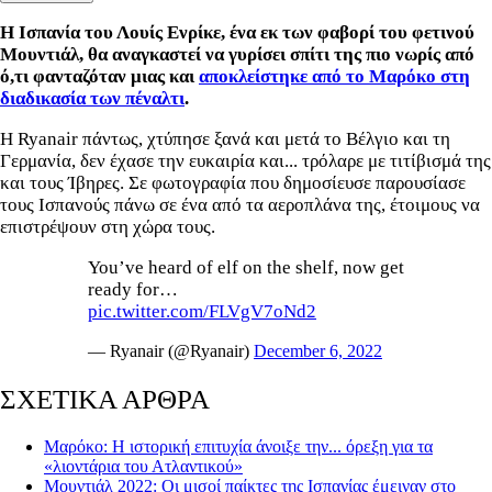
Η Ισπανία του Λουίς Ενρίκε, ένα εκ των φαβορί του φετινού
Μουντιάλ, θα αναγκαστεί να γυρίσει σπίτι της πιο νωρίς από
ό,τι φανταζόταν μιας και
αποκλείστηκε από το Μαρόκο στη
διαδικασία των πέναλτι
.
Η Ryanair πάντως, χτύπησε ξανά και μετά το Βέλγιο και τη
Γερμανία, δεν έχασε την ευκαιρία και... τρόλαρε με τιτίβισμά της
και τους Ίβηρες. Σε φωτογραφία που δημοσίευσε παρουσίασε
τους Ισπανούς πάνω σε ένα από τα αεροπλάνα της, έτοιμους να
επιστρέψουν στη χώρα τους.
You’ve heard of elf on the shelf, now get
ready for…
pic.twitter.com/FLVgV7oNd2
— Ryanair (@Ryanair)
December 6, 2022
ΣΧΕΤΙΚΑ ΑΡΘΡΑ
Μαρόκο: Η ιστορική επιτυχία άνοιξε την... όρεξη για τα
«λιοντάρια του Ατλαντικού»
Μουντιάλ 2022: Οι μισοί παίκτες της Ισπανίας έμειναν στο