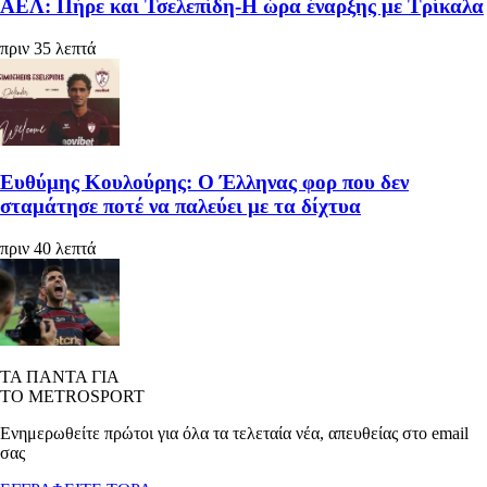
ΑΕΛ: Πήρε και Τσελεπίδη-Η ώρα έναρξης με Τρίκαλα
πριν 35 λεπτά
Ευθύμης Κουλούρης: Ο Έλληνας φορ που δεν
σταμάτησε ποτέ να παλεύει με τα δίχτυα
πριν 40 λεπτά
ΤΑ ΠΑΝΤΑ ΓΙΑ
ΤΟ METROSPORT
Ενημερωθείτε πρώτοι για όλα τα τελεταία νέα, απευθείας στο email
σας