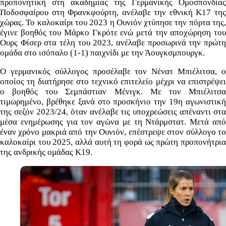
προπονητική στη ακαδημίας της Γερμανικής Ομοσπονδίας
Ποδοσφαίρου στη Φρανκφούρτη, ανέλαβε την εθνική Κ17 της
χώρας. Το καλοκαίρι του 2023 η Ουνιόν χτύπησε την πόρτα της,
έγινε βοηθός του Μάρκο Γκρότε ενώ μετά την αποχώρηση του
Ουρς Φίσερ στα τέλη του 2023, ανέλαβε προσωρινά την πρώτη
ομάδα στο ισόπαλο (1-1) παιχνίδι με την Άουγκσμπουργκ.
Ο γερμανικός σύλλογος προσέλαβε τον Νένατ Μπιέλιτσα, ο
οποίος τη διατήρησε στο τεχνικό επιτελείο μέχρι να επιστρέψει
ο βοηθός του Σεμπάστιαν Μένιγκ. Με τον Μπιέλιτσα
τιμωρημένο, βρέθηκε ξανά στο προσκήνιο την 19η αγωνιστική
της σεζόν 2023/24, όταν ανέλαβε τις υποχρεώσεις απέναντι στα
μέσα ενημέρωσης για τον αγώνα με τη Ντάρμστατ. Μετά από
έναν χρόνο μακριά από την Ουνιόν, επέστρεψε στον σύλλογο το
καλοκαίρι του 2025, αλλά αυτή τη φορά ως πρώτη προπονήτρια
της ανδρικής ομάδας Κ19.