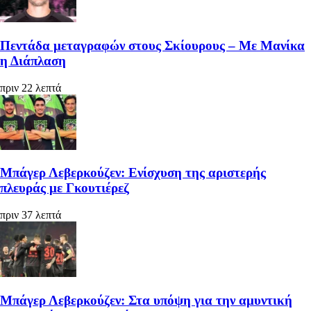
Πεντάδα μεταγραφών στους Σκίουρους – Με Μανίκα
η Διάπλαση
πριν 22 λεπτά
Μπάγερ Λεβερκούζεν: Ενίσχυση της αριστερής
πλευράς με Γκουτιέρεζ
πριν 37 λεπτά
Μπάγερ Λεβερκούζεν: Στα υπόψη για την αμυντική