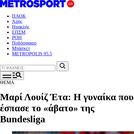
ΠΑΟΚ
Άρης
Ηρακλής
ΕΠΣΜ
ΡΟΗ
Ποδόσφαιρο
Μπάσκετ
METROPOLIS 95.5
ΘΕΜΑ
Μαρί Λουίζ Έτα: Η γυναίκα που
έσπασε το «άβατο» της
Bundesliga