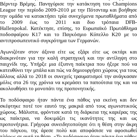
Βέρντερ Βρέμης. Πανηγύρισε την κατάκτηση του Champions
League την περίοδο 2009-2010 με την Πότσνταμ και βοήθησε
την ομάδα να κατακτήσει τρία συνεχόμενα πρωταθλήματα από
το 2009 έως το 2011 και δυο τρόπαια DFB-
Hallenpokal. Κατέκτησε, επίσης, το Ευρωπαϊκό Πρωτάθλημα
ποδοσφαίρου Κ17 και το Παγκόσμιο Κύπελλο Κ20 με το
αντιπροσωπευτικό συγκρότημα των Γερμανών.
Αγωνιζόταν στον άξονα είτε ως εξάρι είτε ως οκτάρι και
διακρινόταν για την καλή στρατηγική και την αντίληψη στο
παιχνίδι της. Υπήρξε μια έξυπνη παίκτρια που ήξερε πού να
κατευθύνει την μπάλα και πώς να δημιουργήσει χώρους για τους
άλλους αλλά το 2018 οι συνεχείς τραυματισμοί την ανάγκασαν
μόλις στα 26 της χρόνια να κρεμάσει τα παπούτσια της και να
ακολουθήσει το μονοπάτι της προπονητικής.
Το ποδόσφαιρο ήταν πάντα ένα πάθος για εκείνη και δεν
σκέφτηκε ποτέ τον εαυτό της μακριά από τους αγωνιστικούς
χώρους. Μάλιστα, φρόντισε κατά τη διάρκεια της καριέρας της
ως παίκτρια, να δοκιμάζει τις ικανότητες της και ως
προπονήτρια. Γρήγορα συνειδητοποίησε ότι η θέση στην άκρη
του πάγκου, της άρεσε πολύ και αποφάσισε να αφοσιωθεί
πλήρως σε αυτή τη θέση. «Το ποδόσφαιρο ήταν πάντα ένα πάθος