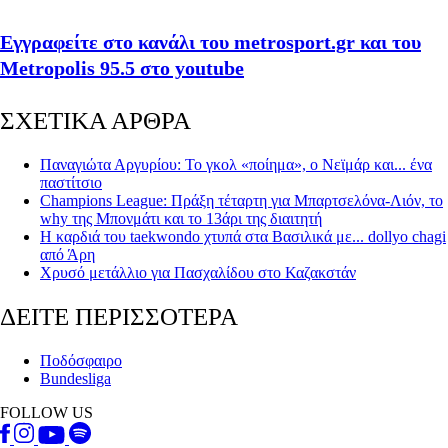
Εγγραφείτε στο κανάλι του metrosport.gr και του
Metropolis 95.5 στο youtube
ΣΧΕΤΙΚΑ ΑΡΘΡΑ
Παναγιώτα Αργυρίου: To γκολ «ποίημα», ο Νεϊμάρ και... ένα
παστίτσιο
Champions League: Πράξη τέταρτη για Μπαρτσελόνα-Λιόν, το
why της Μπονμάτι και το 13άρι της διαιτητή
Η καρδιά του taekwondo χτυπά στα Βασιλικά με... dollyo chagi
από Άρη
Χρυσό μετάλλιο για Πασχαλίδου στο Καζακστάν
ΔΕΙΤΕ ΠΕΡΙΣΣΟΤΕΡΑ
Ποδόσφαιρο
Bundesliga
FOLLOW US