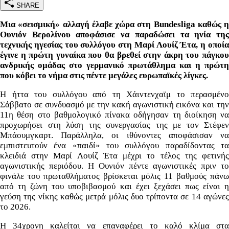
SHARE
Μια «σεισμική» αλλαγή έλαβε χώρα στη Bundesliga καθώς η
Ουνιόν Βερολίνου αποφάσισε να παραδώσει τα ηνία της
τεχνικής ηγεσίας του συλλόγου στη Μαρί Λουίζ Έτα, η οποία
έγινε η πρώτη γυναίκα που θα βρεθεί στην άκρη του πάγκου
ανδρικής ομάδας στο γερμανικό πρωτάθλημα και η πρώτη
που κόβει το νήμα στις πέντε μεγάλες ευρωπαϊκές λίγκες.
H ήττα του συλλόγου από τη Χάιντενχαϊμ το περασμένο
Σάββατο σε συνδυασμό με την κακή αγωνιστική εικόνα και την
11η θέση στο βαθμολογικό πίνακα οδήγησαν τη διοίκηση να
προχωρήσει στη λύση της συνεργασίας της με τον Στέφεν
Μπάουμγκαρτ. Παράλληλα, οι ιθύνοντες αποφάσισαν να
εμπιστευτούν ένα «παιδί» του συλλόγου παραδίδοντας τα
κλειδιά στην Μαρί Λουίζ Έτα μέχρι το τέλος της φετινής
αγωνιστικής περιόδου. Η Ουνιόν πέντε αγωνιστικές πριν το
φινάλε του πρωταθλήματος βρίσκεται μόλις 11 βαθμούς πάνω
από τη ζώνη του υποβιβασμού και έχει ξεχάσει πως είναι η
γεύση της νίκης καθώς μετρά μόλις δυο τρίποντα σε 14 αγώνες
το 2026.
Η 34χρονη καλείται να επαναφέρει το καλό κλίμα στα