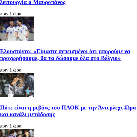
λειτουργία ο Μαυροπάνος
πριν 1 ώρα
Ελουστόντο: «Είμαστε πεπεισμένοι ότι μπορούμε να
προχωρήσουμε, θα τα δώσουμε όλα στο Βέλγιο»
πριν 1 ώρα
Πότε είναι η ρεβάνς του ΠΑΟΚ με την Άντερλεχτ-Ώρα
και κανάλι μετάδοσης
πριν 1 ώρα