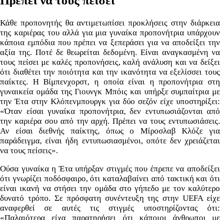
Πρέπει να τους πείσει
Κάθε προπονητής θα αντιμετωπίσει προκλήσεις στην διάρκεια
της καριέρας του αλλά για μια γυναίκα προπονήτρια υπάρχουν
κάποια εμπόδια που πρέπει να ξεπεράσει για να αποδείξει την
αξία της. Ποτέ δε θεωρείται δεδομένη. Είναι αναγκασμένη να
τους πείσει με καλές προπονήσεις, καλή ανάλυση και να δείξει
ότι διαθέτει την ποιότητα και την ικανότητα να εξελίσσει τους
παίκτες. Η Βίμπενχορστ, η οποία είναι η προπονήτρια στη
γυναικεία ομάδα της Γιουνγκ Μπόις και υπήρξε συμπαίτρια με
την Έτα στην Κλόπενμπουργκ για δύο σεζόν είχε υποστηρίξει:
«Όταν είσαι γυναίκα προπονήτρια, δεν εντυπωσιάζονται από
την καριέρα σου από την αρχή. Πρέπει να τους εντυπωσιάσεις.
Αν είσαι διεθνής παίκτης, όπως ο Μίροσλαβ Κλόζε για
παράδειγμα, είναι ήδη εντυπωσιασμένοι, οπότε δεν χρειάζεται
να τους πείσεις».
Ούσα γυναίκα η Έτα υπήρξαν στιγμές που έπρεπε να αποδείξει
ότι γνωρίζει ποδόσφαιρο, ότι καταλαβαίνει από τακτική και ότι
είναι ικανή να στήσει την ομάδα στο γήπεδο με τον καλύτερο
δυνατό τρόπο. Σε πρόσφατη συνέντευξη της στην UEFA είχε
αναφερθεί σε αυτές τις στιγμές υποστηρίζοντας ότι:
«Παλαιότερα είχα παρατηρήσει ότι κάποιοι άνθρωποι με