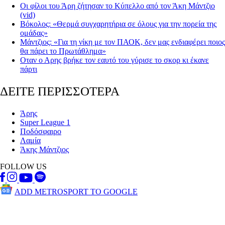
Οι φίλοι του Άρη ζήτησαν το Κύπελλο από τον Άκη Μάντζιο
(vid)
Βόκολος: «Θερμά συγχαρητήρια σε όλους για την πορεία της
ομάδας»
Μάντζιος: «Για τη νίκη με τον ΠΑΟΚ, δεν μας ενδιαφέρει ποιος
θα πάρει το Πρωτάθλημα»
Οταν ο Αρης βρήκε τον εαυτό του γύρισε το σκορ κι έκανε
πάρτι
ΔΕΙΤΕ ΠΕΡΙΣΣΟΤΕΡΑ
Άρης
Super League 1
Ποδόσφαιρο
Λαμία
Άκης Μάντζιος
FOLLOW US
ADD METROSPORT TO GOOGLE