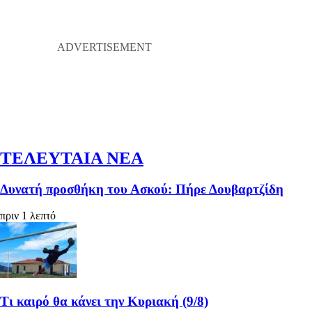
ΤΕΛΕΥΤΑΙΑ ΝΕΑ
Δυνατή προσθήκη του Ασκού: Πήρε Δουβαρτζίδη
πριν 1 λεπτό
Τι καιρό θα κάνει την Κυριακή (9/8)