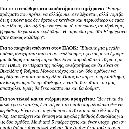
Για το τι ειπώθηκε στα αποδυτήρια στο ημίχρονο:
"Είπαμε
πράγματα που πρέπει να αλλάξουμε. Δεν λέγονται, αλλά νομίζω
ότι η εικόνα μας δεν άρεσε σε κανέναν και περισσότερο σε εμάς
τους ίδιους. Δεν αξίζαμε να έχουμε τέτοια εικόνα, αντιδράσαμε,
βρήκαμε τα γκολ και κερδίσαμε. Η παρουσία μας στο Β’ ημίχρονο
ήταν σαφώς καλύτερη".
Για το παιχνίδι απέναντι στον ΠΑΟΚ:
"Είμαστε μια μεγάλη
ομάδα, ανεξάρτητα από το αν κερδίσουμε, οφείλουμε να έχουμε
μια σοβαρή και καλή παρουσία. Είναι παραδοσιακό ντέρμπι με
τον ΠΑΟΚ, το ντέρμπι της πόλης, ανεξαρτήτως αν θα είναι σε
Βικελίδης ή Τούμπα. Μόνος στόχος και των δύο ομάδων να
κερδίζουν σε αυτά τα παιχνίδια. Ποιος θα πάρει το πρωτάθλημα,
αν θα κρίνουμε το πρωτάθλημα, είναι το τελευταίο που μας
απασχολεί. Εμείς θα ξεκουραστούμε και θα δούμε".
Για τον τελικό και το ντέρμπι που προηγείται:
"Δεν είναι ότι
καλύτερο να παίζεις ένα ντέρμπι το οποίο παραδοσιακά θες να
κερδίσεις. Είναι ένα παιχνίδι που πάντα και οι δύο θέλουν τη
νίκη. Θα υπάρχει και ένταση και μεγάλος βαθμός δυσκολίας για
τις δύο ομάδες. Μετά από 5 ημέρες έχεις και έναν στόχο, για τον
οποίο ζούμε πάρα πολλά χρόνια. Τον ζητάνε όλοι τόσα χρόνια.