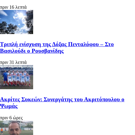
πριν 16 λεπτά
Τριπλή ενίσχυση της Δόξας Πενταλόφου – Στο
Βασιλούδι ο Ρουσβανίδης
πριν 31 λεπτά
Ακρίτες Συκεών: Συνεργάτης του Ακριτόπουλου ο
Ψωμάς
πριν 6 ώρες