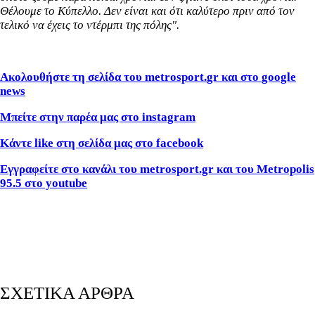
Θέλουμε το Κύπελλο. Δεν είναι και ότι καλύτερο πριν από τον
τελικό να έχεις το ντέρμπι της πόλης".
Ακολουθήστε τη σελίδα του
metrosport
.
gr
και στο
google
news
Μπείτε στην παρέα μας στο
instagram
Κάντε
like
στη σελίδα μας στο
facebook
Εγγραφείτε στο κανάλι του metrosport.gr και του Metropolis
95.5 στο youtube
ΣΧΕΤΙΚΑ ΑΡΘΡΑ