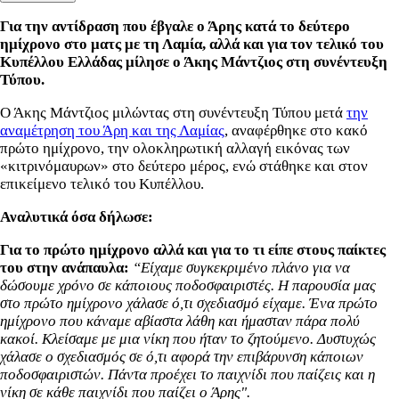
Για την αντίδραση που έβγαλε ο Άρης κατά το δεύτερο
ημίχρονο στο ματς με τη Λαμία, αλλά και για τον τελικό του
Κυπέλλου Ελλάδας μίλησε ο Άκης Μάντζιος στη συνέντευξη
Τύπου.
Ο Άκης Μάντζιος μιλώντας στη συνέντευξη Τύπου μετά
την
αναμέτρηση του Άρη και της Λαμίας
, αναφέρθηκε στο κακό
πρώτο ημίχρονο, την ολοκληρωτική αλλαγή εικόνας των
«κιτρινόμαυρων» στο δεύτερο μέρος, ενώ στάθηκε και στον
επικείμενο τελικό του Κυπέλλου.
Αναλυτικά όσα δήλωσε:
Για το πρώτο ημίχρονο αλλά και για το τι είπε στους παίκτες
του στην ανάπαυλα:
“Είχαμε συγκεκριμένο πλάνο για να
δώσουμε χρόνο σε κάποιους ποδοσφαιριστές. Η παρουσία μας
στο πρώτο ημίχρονο χάλασε ό,τι σχεδιασμό είχαμε. Ένα πρώτο
ημίχρονο που κάναμε αβίαστα λάθη και ήμασταν πάρα πολύ
κακοί. Κλείσαμε με μια νίκη που ήταν το ζητούμενο. Δυστυχώς
χάλασε ο σχεδιασμός σε ό,τι αφορά την επιβάρυνση κάποιων
ποδοσφαιριστών. Πάντα προέχει το παιχνίδι που παίζεις και η
νίκη σε κάθε παιχνίδι που παίζει ο Άρης".