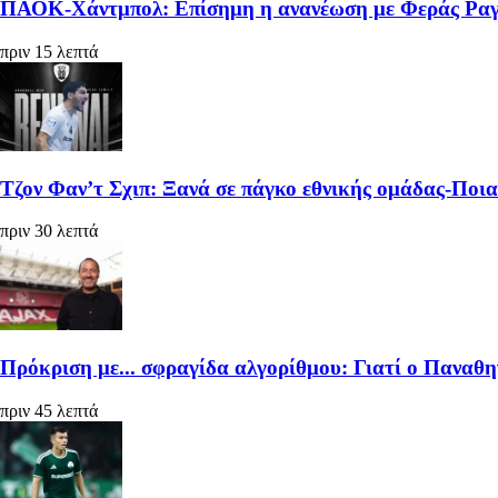
ΠΑΟΚ-Χάντμπολ: Επίσημη η ανανέωση με Φεράς Ρα
πριν 15 λεπτά
Τζον Φαν’τ Σχιπ: Ξανά σε πάγκο εθνικής ομάδας-Ποι
πριν 30 λεπτά
Πρόκριση με... σφραγίδα αλγορίθμου: Γιατί ο Παναθη
πριν 45 λεπτά