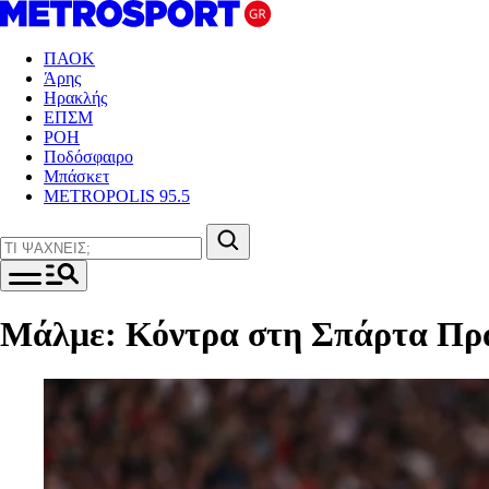
ΠΑΟΚ
Άρης
Ηρακλής
ΕΠΣΜ
ΡΟΗ
Ποδόσφαιρο
Μπάσκετ
METROPOLIS 95.5
Μάλμε: Κόντρα στη Σπάρτα Πρά