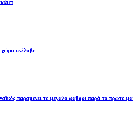
γκάμπ
α χώρα ανέλαβε
ναϊκός παραμένει το μεγάλο φαβορί παρά το πρώτο μα