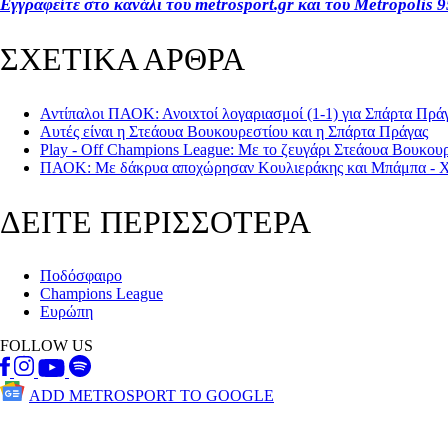
Εγγραφείτε στο κανάλι του metrosport.gr και του Metropolis 9
ΣΧΕΤΙΚΑ ΑΡΘΡΑ
Αντίπαλοι ΠΑΟΚ: Ανοιxτοί λογαριασμοί (1-1) για Σπάρτα Πρά
Αυτές είναι η Στεάουα Βουκουρεστίου και η Σπάρτα Πράγας
Play - Off Champions League: Με το ζευγάρι Στεάουα Βουκο
ΠΑΟΚ: Με δάκρυα αποχώρησαν Κουλιεράκης και Μπάμπα - Χ
ΔΕΙΤΕ ΠΕΡΙΣΣΟΤΕΡΑ
Ποδόσφαιρο
Champions League
Ευρώπη
FOLLOW US
ADD METROSPORT TO GOOGLE