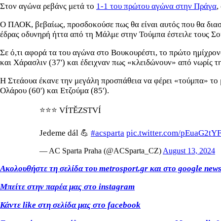
Στον αγώνα ρεβάνς μετά το
1-1 του πρώτου αγώνα στην Πράγα
,
Ο ΠΑΟΚ, βεβαίως, προσδοκούσε πως θα είναι αυτός που θα διασ
έδρας οδυνηρή ήττα από τη Μάλμε στην Τούμπα έστειλε τους Σ
Σε ό,τι αφορά τα του αγώνα στο Βουκουρέστι, τo πρώτο ημίχρον
και Χάρασλιν (37') και έδειχναν πως «κλειδώνουν» από νωρίς τ
Η Στεάουα έκανε την μεγάλη προσπάθεια να φέρει «τούμπα» το μα
Ολάρου (60') και Ετζούμα (85').
⭐️⭐️⭐️ VÍTĚZSTVÍ
Jedeme dál 💪
#acsparta
pic.twitter.com/pEuaG2tY
— AC Sparta Praha (@ACSparta_CZ)
August 13, 2024
Ακολουθήστε τη σελίδα του metrosport.gr και στο google new
Μπείτε στην παρέα μας στο instagram
Κάντε like στη σελίδα μας στο facebook