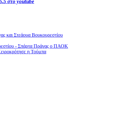
5.5 στο youtube
γας και Στεάουα Βουκουρεστίου
υρεστίου - Σπάρτα Πράγας ο ΠΑΟΚ
ειροκρότησε η Τούμπα