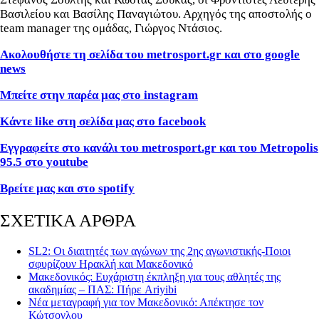
Βασιλείου και Βασίλης Παναγιώτου. Αρχηγός της αποστολής ο
team manager της ομάδας, Γιώργος Ντάσιος.
Ακολουθήστε τη σελίδα του
metrosport
.
gr
και στο
google
news
Μπείτε στην παρέα μας στο instagram
Κάντε like στη σελίδα μας στο facebook
Εγγραφείτε στο κανάλι του metrosport.gr και του Metropolis
95.5 στο youtube
Βρείτε μας και στο spotify
ΣΧΕΤΙΚΑ ΑΡΘΡΑ
SL2: Οι διαιτητές των αγώνων της 2ης αγωνιστικής-Ποιοι
σφυρίζουν Ηρακλή και Μακεδονικό
Μακεδονικός: Ευχάριστη έκπληξη για τους αθλητές της
ακαδημίας – ΠΑΣ: Πήρε Ariyibi
Νέα μεταγραφή για τον Μακεδονικό: Απέκτησε τον
Κώτσογλου