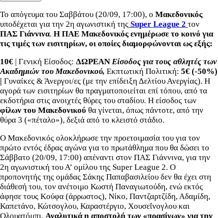
Το απόγευμα του Σαββάτου (20/09, 17:00), ο
Μακεδονικός
υποδέχεται για την 2η αγωνιστική της
Super League 2
τον
ΠΑΣ Γιάννινα
.
Η ΠΑΕ Μακεδονικός ενημέρωσε το κοινό για
τις τιμές των εισιτηρίων, οι οποίες διαμορφώνονται ως εξής:
10€
| Γενική Είσοδος:
ΔΩΡΕΑΝ
Είσοδος για τους αθλητές των
Ακαδημιών του Μακεδονικού,
Εκπτωτική Πολιτική:
5€ (-50%)
|
Γυναίκες & Άνεργοι/ες (με την επίδειξη Δελτίου Ανεργίας). Η
αγορά των εισιτηρίων θα πραγματοποιείται επί τόπου, από τα
εκδοτήρια στις ανοιχτές θύρες του σταδίου. Η είσοδος των
φίλων του Μακεδονικού
θα γίνεται, όπως πάντοτε, από την
θύρα 3 («πέταλο»), δεξιά από το κλειστό στάδιο.
O Μακεδονικός ολοκλήρωσε την προετοιμασία του για τον
πρώτο εντός έδρας αγώνα για το πρωτάθλημα που θα δώσει το
Σάββατο (20/09, 17:00) απέναντι στον ΠΑΣ Γιάννινα, για την
2η αγωνιστική του Α’ ομίλου της Super League 2. Ο
προπονητής της ομάδας Σάκης Παπαβασιλείου δεν θα έχει στη
διάθεσή του, τον ανέτοιμο Κωστή Παναγιωτούδη, ενώ εκτός
άφησε τους Κούφα (άρρωστος), Νίκο, Παντζαρτζίδη, Αδαμίδη,
Καπετάνο, Κώτσογλου, Καραστέργιο, Χουσεΐνογλου και
Ολουατόμπι.
Αναλυτικά η αποστολή των «πρασίνων» για την