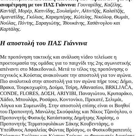
αναμέτρηση με τον ΠΑΣ Γιάννινα:
Γουναρίδης, Καζέλης,
Καντάβ, Μορέρ, Καπνίδης, Σουλαϊμόν, Αλτιντζής, Καλαϊτζής,
Αμανατίδης, Γκόλιας, Καραμπέρης, Κώτελης, Νικόλοφ, Θωμάι,
Νούλας, Πόντης, Σαραγιώτης, Τσουκάνης, Χασάνογλου και
Καρτάλης.
Η αποστολή του ΠΑΣ Γιάννινα
Με προπόνηση τακτικής και ανάλυση video τελείωσε η
προετοιμασία της ομάδας για το παιχνίδι της 2ης αγωνιστικής
απέναντι στο Μακεδονικό. Μετά το τέλος της προπόνησης ο
τεχνικός κ.Κούστας ανακοίνωσε την αποστολή για τον αγώνα.
Πιο αναλυτικά στην αποστολή για τον αγώνα πήρε τους: Δήμο,
Βρακα, Τουρκοχωρίτη, Δούμα, Τσίρη, Αθανασίου, BRKLJAČA,
CONDE, FLORES, ΔΟΣΗ, ARIYIBI, Παναγιώτου, Κρυπαράκο,
Χάδιο, Μπουλάρι, Ροσάριο, Κοντονίκο, Πρεκατέ, Σελιμάι,
Λύγκα και Συμεωνίδη. Στην αποστολή επίσης είναι οι Βοηθοί
του Προπονητή, Μανώλης Σκούφαλης και Νίκος Τζανόγλου, ο
Προπονητής Φυσικής Κατάστασης Δημήτρης Χαρίσης, ο
Προπονητής Τερματοφυλάκων Σάκης Κουβεντάρης, ο
Υπεύθυνος Ασφαλείας Φώντας Βρόσγος, οι Φυσικοθεραπευτές
Στέφανος Σούλτης και Κώστας Σούκας, οι Φροντιστές Λευτέρης