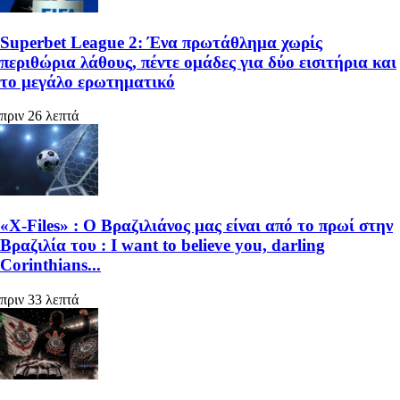
Superbet League 2: Ένα πρωτάθλημα χωρίς
περιθώρια λάθους, πέντε ομάδες για δύο εισιτήρια και
το μεγάλο ερωτηματικό
πριν 26 λεπτά
«X-Files» : Ο Βραζιλιάνος μας είναι από το πρωί στην
Βραζιλία του : I want to believe you, darling
Corinthians...
πριν 33 λεπτά