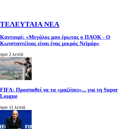
ΤΕΛΕΥΤΑΙΑ ΝΕΑ
Καντουρί: «Μεγάλος μου έρωτας ο ΠΑΟΚ - Ο
Κωνσταντέλιας είναι ένας μικρός Νεϊμάρ»
πριν 2 λεπτά
FIFA: Προσπαθεί να τα «μαζέψει»... για τη Super
League
πριν 11 λεπτά