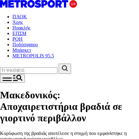
ΠΑΟΚ
Άρης
Ηρακλής
ΕΠΣΜ
ΡΟΗ
Ποδόσφαιρο
Μπάσκετ
METROPOLIS 95.5
Μακεδονικός:
Αποχαιρετιστήρια βραδιά σε
γιορτινό περιβάλλον
Κορύφωση της βραδιάς αποτέλεσε η στιγμή που εμφανίστηκε η
εντυπωσιακή τούρτα γενεθλίων