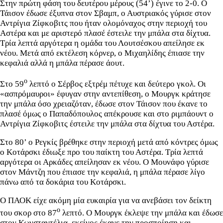
Στην πρώτη φάση του δευτέρου μέρους (54’) έγινε το 2-0. Ο
Τάισον έδωσε έξυπνα στον Σβαμπ, ο Αυστριακός γύρισε στον
Αντρίγια Ζίφκοβιτς που ήταν ολομόναχος στην περιοχή του
Αστέρα και με αριστερό πλασέ έστειλε την μπάλα στα δίχτυα.
Τρία λεπτά αργότερα η ομάδα του Λουτσέσκου απείλησε εκ
νέου. Μετά από εκτέλεση κόρνερ, ο Μιχαηλίδης έπιασε την
κεφαλιά αλλά η μπάλα πέρασε άουτ.
ο
Στο 59
λεπτό ο Σέρβος εξτρέμ πέτυχε και δεύτερο γκολ. Οι
«ασπρόμαυροι» έφυγαν στην αντεπίθεση, ο Μουργκ κράτησε
την μπάλα όσο χρειαζόταν, έδωσε στον Τάισον που έκανε το
πλασέ όμως ο Παπαδόπουλος απέκρουσε και στο ριμπάουντ ο
Αντρίγια Ζίφκοβιτς έστειλε την μπάλα στα δίχτυα του Αστέρα.
Στο 80’ ο Ρεγκίς βρέθηκε στην περιοχή μετά από κόντρες όμως
ο Κοτάρσκι έδιωξε προ του παίκτη του Αστέρα. Τρία λεπτά
αργότερα οι Αρκάδες απείλησαν εκ νέου. Ο Μουνάφο γύρισε
στον Μάντζη που έπιασε την κεφαλιά, η μπάλα πέρασε λίγο
πάνω από τα δοκάρια του Κοτάρσκι.
Ο ΠΑΟΚ είχε ακόμη μία ευκαιρία για να ανεβάσει τον δείκτη
ο
του σκορ στο 87
λεπτό. Ο Μουργκ έκλεψε την μπάλα και έδωσε
στον Κωνσταντέλια, εκείνος έκανε την προσποίηση και