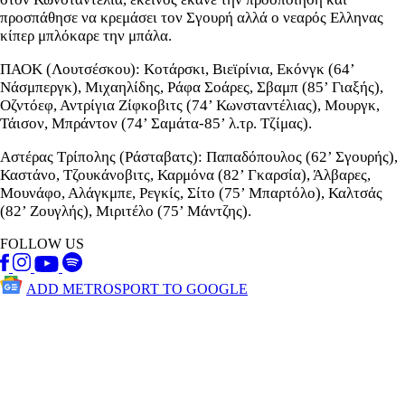
προσπάθησε να κρεμάσει τον Σγουρή αλλά ο νεαρός Ελληνας
κίπερ μπλόκαρε την μπάλα.
ΠΑΟΚ (Λουτσέσκου): Κοτάρσκι, Βιεϊρίνια, Εκόνγκ (64’
Νάσμπεργκ), Μιχαηλίδης, Ράφα Σοάρες, Σβαμπ (85’ Γιαξής),
Οζντόεφ, Αντρίγια Ζίφκοβιτς (74’ Κωνσταντέλιας), Μουργκ,
Τάισον, Μπράντον (74’ Σαμάτα-85’ λ.τρ. Τζίμας).
Αστέρας Τρίπολης (Ράσταβατς): Παπαδόπουλος (62’ Σγουρής),
Καστάνο, Τζουκάνοβιτς, Καρμόνα (82’ Γκαρσία), Άλβαρες,
Μουνάφο, Αλάγκμπε, Ρεγκίς, Σίτο (75’ Μπαρτόλο), Καλτσάς
(82’ Ζουγλής), Μιριτέλο (75’ Μάντζης).
FOLLOW US
ADD METROSPORT TO GOOGLE