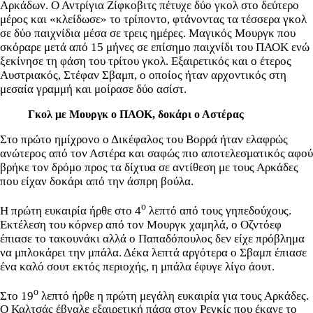
Αρκάδων. Ο Αντρίγια Ζίφκοβιτς πέτυχε δύο γκολ στο δεύτερο
μέρος και «κλείδωσε» το τρίποντο, φτάνοντας τα τέσσερα γκολ
σε δύο παιχνίδια μέσα σε τρεις ημέρες. Μαγικός Μουργκ που
σκόραρε μετά από 15 μήνες σε επίσημο παιχνίδι του ΠΑΟΚ ενώ
ξεκίνησε τη φάση του τρίτου γκολ. Εξαιρετικός και ο έτερος
Αυστριακός, Στέφαν Σβαμπ, ο οποίος ήταν αρχοντικός στη
μεσαία γραμμή και μοίρασε δύο ασίστ.
Γκολ με Μουργκ ο ΠΑΟΚ, δοκάρι ο Αστέρας
Στο πρώτο ημίχρονο ο Δικέφαλος του Βορρά ήταν ελαφρώς
ανώτερος από τον Αστέρα και σαφώς πιο αποτελεσματικός αφού
βρήκε τον δρόμο προς τα δίχτυα σε αντίθεση με τους Αρκάδες
που είχαν δοκάρι από την άσπρη βούλα.
ο
Η πρώτη ευκαιρία ήρθε στο 4
λεπτό από τους γηπεδούχους.
Εκτέλεση του κόρνερ από τον Μουργκ χαμηλά, ο Οζντόεφ
έπιασε το τακουνάκι αλλά ο Παπαδόπουλος δεν είχε πρόβλημα
να μπλοκάρει την μπάλα. Δέκα λεπτά αργότερα ο Σβαμπ έπιασε
ένα καλό σουτ εκτός περιοχής, η μπάλα έφυγε λίγο άουτ.
ο
Στο 19
λεπτό ήρθε η πρώτη μεγάλη ευκαιρία για τους Αρκάδες.
Ο Καλτσάς έβγαλε εξαιρετική πάσα στον Ρεγκίς που έκανε το