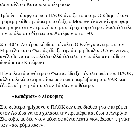
σουτ αλλά ο Κοτάρσκι απέκρουσε.
Τρία λεπτά αργότερα ο ΠΑΟΚ άνοιξε το σκορ. Ο Σβαμπ έκανε
τρομερή κάθετη πάσα με το δεξί, ο Μουργκ έκανε κίνηση φορ
και μπήκε στην περιοχή και με υπέροχο αριστερό πλασέ έστειλε
την μπάλα στα δίχτυα του Αστέρα για το 1-0.
Στο 40’ ο Αστέρας κέρδισε πέναλτι. Ο Εκόνγκ ανέτρεψε τον
Μιριτέλο και ο Φωτιάς έδειξε την άσπρη βούλα. Ο Αργεντίνος
ανέλαβε να το εκτελέσει αλλά έστειλε την μπάλα στο κάθετο
δοκάρι του Κοτάρσκι.
Πέντε λεπτά αργότερα ο Φωτιάς έδειξε πέναλτι υπέρ του ΠΑΟΚ,
αλλά τελικά το πήρε πίσω μετά από παρέμβαση του VAR και
έδειξε κίτρινη κάρτα στον Τάισον για θέατρο.
«Καθάρισε» ο Ζίφκοβιτς
Στο δεύτερο ημίχρονο ο ΠΑΟΚ δεν είχε διάθεση να επιτρέψει
στον Αστέρα να του χαλάσει την πρεμιέρα και έτσι ο Αντρίγια
Ζίφκοβις με δύο γκολ μέσα σε πέντε λεπτά «κλείδωσε» τη νίκη
των «ασπρόμαυρων».