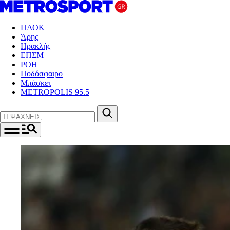
ΠΑΟΚ
Άρης
Ηρακλής
ΕΠΣΜ
ΡΟΗ
Ποδόσφαιρο
Μπάσκετ
METROPOLIS 95.5