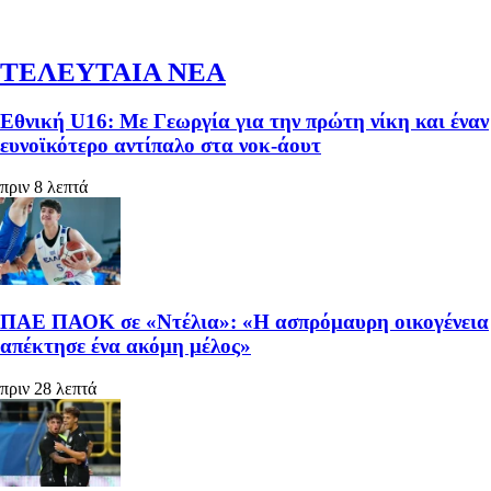
ΤΕΛΕΥΤΑΙΑ ΝΕΑ
Εθνική U16: Με Γεωργία για την πρώτη νίκη και έναν
ευνοϊκότερο αντίπαλο στα νοκ-άουτ
πριν 8 λεπτά
ΠΑΕ ΠΑΟΚ σε «Ντέλια»: «Η ασπρόμαυρη οικογένεια
απέκτησε ένα ακόμη μέλος»
πριν 28 λεπτά