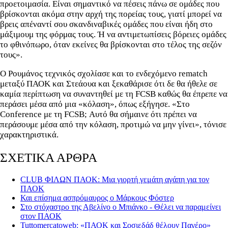
προετοιμασία. Είναι σημαντικό να πέσεις πάνω σε ομάδες που
βρίσκονται ακόμα στην αρχή της πορείας τους, γιατί μπορεί να
βρεις απέναντί σου σκανδιναβικές ομάδες που είναι ήδη στο
μάξιμουμ της φόρμας τους. Ή να αντιμετωπίσεις βόρειες ομάδες
το φθινόπωρο, όταν εκείνες θα βρίσκονται στο τέλος της σεζόν
τους».
Ο Ρουμάνος τεχνικός σχολίασε και το ενδεχόμενο rematch
μεταξύ ΠΑΟΚ και Στεάουα και ξεκαθάρισε ότι δε θα ήθελε σε
καμία περίπτωση να συναντηθεί με τη FCSB καθώς θα έπρεπε να
περάσει μέσα από μια «κόλαση», όπως εξήγησε. «Στο
Conference με τη FCSB; Αυτό θα σήμαινε ότι πρέπει να
περάσουμε μέσα από την κόλαση, προτιμώ να μην γίνει», τόνισε
χαρακτηριστικά.
ΣΧΕΤΙΚΑ ΑΡΘΡΑ
CLUB ΦΙΛΩΝ ΠΑΟΚ: Μια γιορτή γεμάτη αγάπη για τον
ΠΑΟΚ
Και επίσημα ασπρόμαυρος ο Μάρκους Φόστερ
Στο στόχαστρο της Αβελίνο ο Μπιάνκο - Θέλει να παραμείνει
στον ΠΑΟΚ
Tuttomercatoweb: «ΠΑΟΚ και Σοσιεδάδ θέλουν Παγέρο»