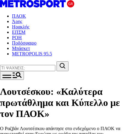
ΠΑΟΚ
Άρης
Ηρακλής
ΕΠΣΜ
ΡΟΗ
Ποδόσφαιρο
Μπάσκετ
METROPOLIS 95.5
Λουτσέσκου: «Καλύτερα
πρωτάθλημα και Κύπελλο με
τον ΠΑΟΚ»
Ο Ραζβάν Λουτσέσκου απάντησε στο ενδεχόμενο ο ΠΑΟΚ να
αναμετρηθεί στην Ευρώπη με ομάδα της πατρίδας του