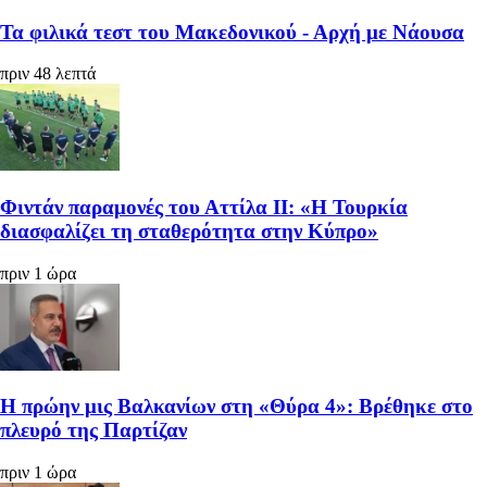
Τα φιλικά τεστ του Μακεδονικού - Αρχή με Νάουσα
πριν 48 λεπτά
Φιντάν παραμονές του Αττίλα ΙΙ: «Η Τουρκία
διασφαλίζει τη σταθερότητα στην Κύπρο»
πριν 1 ώρα
Η πρώην μις Βαλκανίων στη «Θύρα 4»: Βρέθηκε στο
πλευρό της Παρτίζαν
πριν 1 ώρα