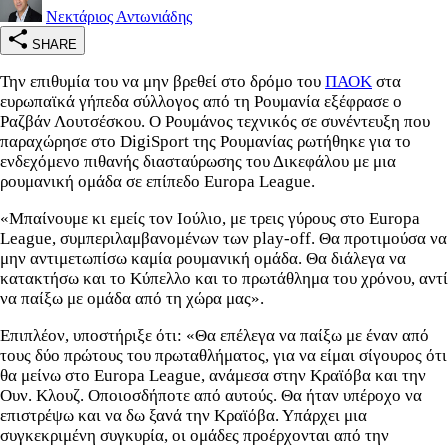
Νεκτάριος Αντωνιάδης
SHARE
Την επιθυμία του να μην βρεθεί στο δρόμο του
ΠΑΟΚ
στα
ευρωπαϊκά γήπεδα σύλλογος από τη Ρουμανία εξέφρασε ο
Ραζβάν Λουτσέσκου. Ο Ρουμάνος τεχνικός σε συνέντευξη που
παραχώρησε στο DigiSport της Ρουμανίας ρωτήθηκε για το
ενδεχόμενο πιθανής διασταύρωσης του Δικεφάλου με μια
ρουμανική ομάδα σε επίπεδο Europa League.
«Μπαίνουμε κι εμείς τον Ιούλιο, με τρεις γύρους στο Europa
League, συμπεριλαμβανομένων των play-off. Θα προτιμούσα να
μην αντιμετωπίσω καμία ρουμανική ομάδα. Θα διάλεγα να
κατακτήσω και το Κύπελλο και το πρωτάθλημα του χρόνου, αντί
να παίξω με ομάδα από τη χώρα μας».
Επιπλέον, υποστήριξε ότι: «Θα επέλεγα να παίξω με έναν από
τους δύο πρώτους του πρωταθλήματος, για να είμαι σίγουρος ότι
θα μείνω στο Europa League, ανάμεσα στην Κραϊόβα και την
Ουν. Κλουζ. Οποιοσδήποτε από αυτούς. Θα ήταν υπέροχο να
επιστρέψω και να δω ξανά την Κραϊόβα. Υπάρχει μια
συγκεκριμένη συγκυρία, οι ομάδες προέρχονται από την