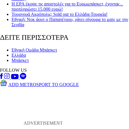
Η ΕΡΑ έκοψε τις αποστολές για το Ευρωμπάσκετ, έχοντας...
προπληρώσει 15.000 ευρώ!
Τουρνουά Ακρόπολις: Sold out το Ελλάδα-Τουρκία!
Εθνική: Νοκ άουτ ο Παπαπέτρου, χάνει σίγουρα το ματς με την
Σερβία
ΔΕΙΤΕ ΠΕΡΙΣΣΟΤΕΡΑ
Εθνική Ομάδα Μπάσκετ
Ελλάδα
Μπάσκετ
FOLLOW US
ADD METROSPORT TO GOOGLE