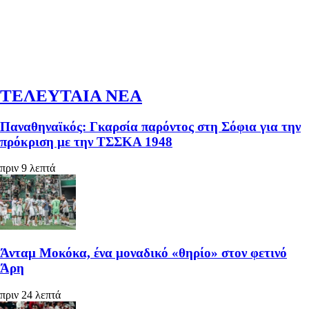
ΤΕΛΕΥΤΑΙΑ ΝΕΑ
Παναθηναϊκός: Γκαρσία παρόντος στη Σόφια για την
πρόκριση με την ΤΣΣΚΑ 1948
πριν 9 λεπτά
Άνταμ Μοκόκα, ένα μοναδικό «θηρίο» στον φετινό
Άρη
πριν 24 λεπτά