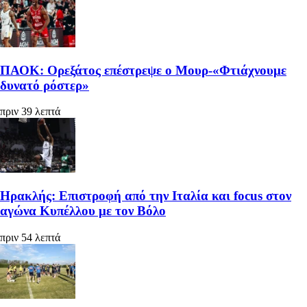
ΠΑΟΚ: Ορεξάτος επέστρεψε ο Μουρ-«Φτιάχνουμε
δυνατό ρόστερ»
πριν 39 λεπτά
Ηρακλής: Επιστροφή από την Ιταλία και focus στον
αγώνα Κυπέλλου με τον Βόλο
πριν 54 λεπτά