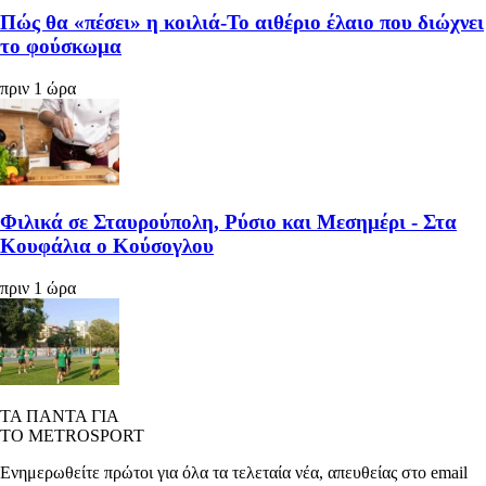
Πώς θα «πέσει» η κοιλιά-Το αιθέριο έλαιο που διώχνει
το φούσκωμα
πριν 1 ώρα
Φιλικά σε Σταυρούπολη, Ρύσιο και Μεσημέρι - Στα
Κουφάλια ο Κούσογλου
πριν 1 ώρα
ΤΑ ΠΑΝΤΑ ΓΙΑ
ΤΟ METROSPORT
Ενημερωθείτε πρώτοι για όλα τα τελεταία νέα, απευθείας στο email