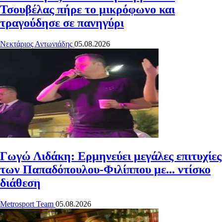
Τσουβέλας πήρε το μικρόφωνο και
τραγούδησε σε πανηγύρι
Νεκτάριος Αντωνιάδης
05.08.2026
Γωγώ Λιδάκη: Ερμηνεύει μεγάλες επιτυχίες
των Παπαδόπουλου-Φιλίππου με... ντίσκο
διάθεση
Metrosport Team
05.08.2026