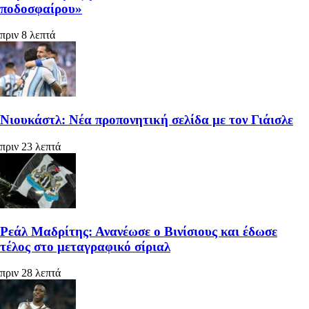
ποδοσφαίρου»
πριν 8 λεπτά
Νιουκάστλ: Νέα προπονητική σελίδα με τον Γιάισλε
πριν 23 λεπτά
Ρεάλ Μαδρίτης: Ανανέωσε ο Βινίσιους και έδωσε
τέλος στο μεταγραφικό σίριαλ
πριν 28 λεπτά