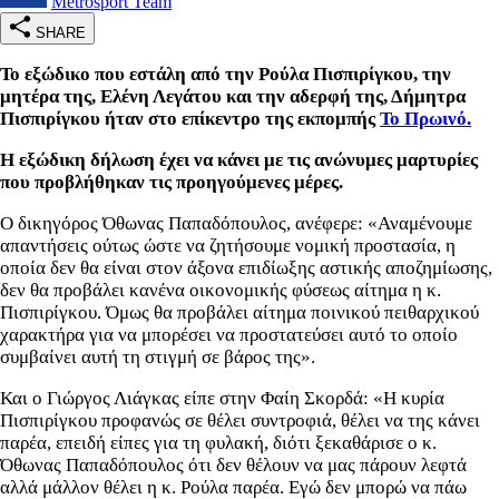
Metrosport Team
SHARE
Το εξώδικο που εστάλη από την Ρούλα Πισπιρίγκου, την
μητέρα της, Ελένη Λεγάτου και την αδερφή της, Δήμητρα
Πισπιρίγκου ήταν στο επίκεντρο της εκπομπής
Το Πρωινό.
Η εξώδικη δήλωση έχει να κάνει με τις ανώνυμες μαρτυρίες
που προβλήθηκαν τις προηγούμενες μέρες.
Ο δικηγόρος Όθωνας Παπαδόπουλος, ανέφερε: «Αναμένουμε
απαντήσεις ούτως ώστε να ζητήσουμε νομική προστασία, η
οποία δεν θα είναι στον άξονα επιδίωξης αστικής αποζημίωσης,
δεν θα προβάλει κανένα οικονομικής φύσεως αίτημα η κ.
Πισπιρίγκου. Όμως θα προβάλει αίτημα ποινικού πειθαρχικού
χαρακτήρα για να μπορέσει να προστατεύσει αυτό το οποίο
συμβαίνει αυτή τη στιγμή σε βάρος της».
Και ο Γιώργος Λιάγκας είπε στην Φαίη Σκορδά: «Η κυρία
Πισπιρίγκου προφανώς σε θέλει συντροφιά, θέλει να της κάνει
παρέα, επειδή είπες για τη φυλακή, διότι ξεκαθάρισε ο κ.
Όθωνας Παπαδόπουλος ότι δεν θέλουν να μας πάρουν λεφτά
αλλά μάλλον θέλει η κ. Ρούλα παρέα. Εγώ δεν μπορώ να πάω