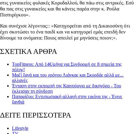
στις γυναικείες φυλακές Κορυδαλλού, θα πάω στις αντρικές. Εσύ
θα πας στις γυναικείες και θα κάνεις παρέα στην κ. Ρούλα
Πισπιρίγκου».
Και συνέχισε λέγοντας:: «Κατηγορείται από τη Δικαιοσύνη ότι
έχει σκοτώσει το ένα παιδί και να κατηγορεί εμάς επειδή δεν
δίνουμε τα ονόματα; Ποιος απειλεί με μηνύσεις ποιον;».
ΣΧΕΤΙΚΑ ΑΡΘΡΑ
TopFitness: Από 14€/μήνα για Συνδρομή σε 8 σημεία της
πόλης!
Μαζί ξανά και του χρόνου Λιάγκας και Σκορδάς αλλά με...
αλλαγές
Ένταση στην εκπομπή της Καινούργιο με δικηγόρο - Του
έκλεισαν τη σύνδεση
Παπαρίζου: Εντυπωσιακή αλλαγή στην εικόνα της - Έγινε
ξανθιά
ΔΕΙΤΕ ΠΕΡΙΣΣΟΤΕΡΑ
Lifestyle
TV