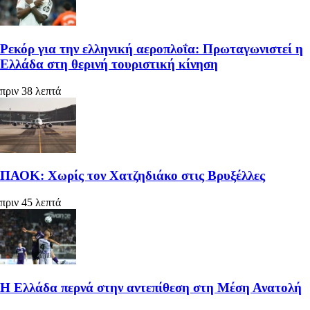
Ρεκόρ για την ελληνική αεροπλοΐα: Πρωταγωνιστεί η
Ελλάδα στη θερινή τουριστική κίνηση
πριν 38 λεπτά
ΠΑΟΚ: Χωρίς τον Χατζηδιάκο στις Βρυξέλλες
πριν 45 λεπτά
Η Ελλάδα περνά στην αντεπίθεση στη Μέση Ανατολή