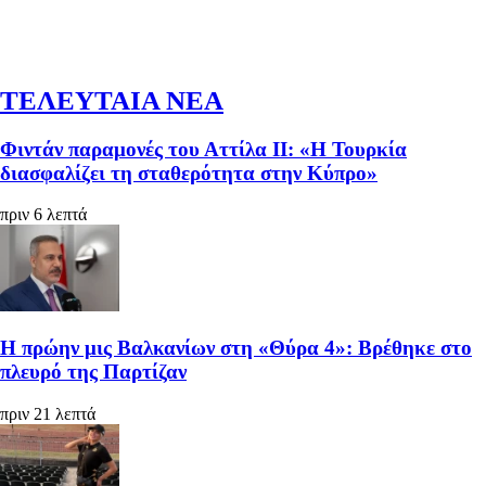
ΤΕΛΕΥΤΑΙΑ ΝΕΑ
Φιντάν παραμονές του Αττίλα ΙΙ: «Η Τουρκία
διασφαλίζει τη σταθερότητα στην Κύπρο»
πριν 6 λεπτά
Η πρώην μις Βαλκανίων στη «Θύρα 4»: Βρέθηκε στο
πλευρό της Παρτίζαν
πριν 21 λεπτά