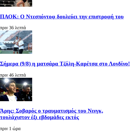
ΠΑΟΚ: Ο Ντεσπόντοφ δουλεύει την επιστροφή του
πριν 36 λεπτά
Σήμερα (9/8) η ματσάρα Τζόλη-Καρέτσα στο Λονδίνο!
πριν 46 λεπτά
Άρης: Σοβαρός ο τραυματισμός του Νινγκ,
τουλάχιστον έξι εβδομάδες εκτός
πριν 1 ώρα