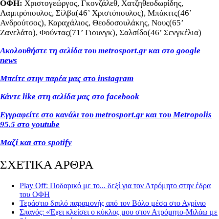
ΟΦΗ:
Χριστογεώργος, Γκονζάλεθ, Χατζηθεοδωρίδης,
Λαμπρόπουλος, Σίλβα(46’ Χριστόπουλος), Μπάκιτς(46’
Ανδρούτσος), Καραχάλιος, Θεοδοσουλάκης, Νους(65’
Ζανελάτο), Φούντας(71’ Γιουνγκ), Σαλσίδο(46’ Σενγκέλια)
Ακολουθήστε τη σελίδα του metrosport
.gr
και στο google
news
Μπείτε στην παρέα μας στο instagram
Κάντε like
στη σελίδα μας στο facebook
Εγγραφείτε στο κανάλι του metrosport
.gr
και του Metropolis
95.5 στο youtube
Μαζί και στο spotify
ΣΧΕΤΙΚΑ ΑΡΘΡΑ
Play Off: Ποδαρικό με το... δεξί για τον Ατρόμητο στην έδρα
του ΟΦΗ
Τεράστιο διπλό παραμονής από τον Βόλο μέσα στο Αγρίνιο
Σπανός: «Έχει κλείσει ο κύκλος μου στον Ατρόμητο-Μιλάω με