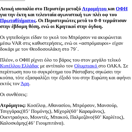
Λευκή ισοπαλία στο Περιστέρι μεταξύ
Ατρομήτου
και
ΟΦΗ
για την έκτη και τελευταία αγωνιστική των πλέι οφ του
Πρωταθλήματος
. Οι Περιστεριώτες μετά το 0-0 τερμάτισαν
στην έβδομη θέση, ενώ οι Κρητικοί στην όγδοη.
Οι γηπεδούχοι είδαν το γκολ του Μπρόρσον να ακυρώνεται
μέσω VAR στις καθυστερήσεις, ενώ οι «ασπρόμαυροι» είχαν
δοκάρι με τον Θεοδοσουλάκη στο 79΄.
Πλέον, ο ΟΦΗ ρίχνει όλο το βάρος του στον μεγάλο τελικό
Κυπέλλου Ελλάδας
με αντίπαλο τον
Ολυμπιακό
στο ΟΑΚΑ. Σε
περίπτωση που το συγκρότημα του Ράσταβατς σηκώσει την
κούπα, τότε εξασφαλίζει την έξοδό του στην Ευρώπη και αφήνει
εκτός τον
Άρη
.
Οι συνθέσεις:
Ατρόμητος:
Κοσέλεφ, Αθανασίου, Μπρόρσον, Μανσούρ,
Τσιγγάρας(85’ Πομόνης), Μίχορλ(60’ Καραμάνος),
Ουεντραόγκο, Μουντές, Μπακού, Παλμεζάνο(60’ Καρλίτος),
Καλοσκάμης(46’ Γιουμπιτάνα).