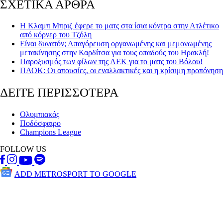
ΣΧΕΤΙΚΑ ΑΡΘΡΑ
Η Κλαμπ Μπριζ έφερε το ματς στα ίσια κόντρα στην Ατλέτικο
από κόρνερ του Τζόλη
Είναι δυνατόν; Απαγόρευση οργανωμένης και μεμονωμένης
μετακίνησης στην Καρδίτσα για τους οπαδούς του Ηρακλή!
Παροξυσμός των φίλων της ΑΕΚ για το ματς του Βόλου!
ΠΑΟΚ: Οι απουσίες, οι εναλλακτικές και η κρίσιμη προπόνηση
ΔΕΙΤΕ ΠΕΡΙΣΣΟΤΕΡΑ
Ολυμπιακός
Ποδόσφαιρο
Champions League
FOLLOW US
ADD METROSPORT TO GOOGLE