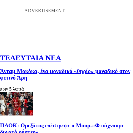
ΤΕΛΕΥΤΑΙΑ ΝΕΑ
Άνταμ Μοκόκα, ένα μοναδικό «θηρίο» μοναδικό στον
φετινό Άρη
πριν 5 λεπτά
ΠΑΟΚ: Ορεξάτος επέστρεψε ο Μουρ-«Φτιάχνουμε
δυνατό ρόστερ»