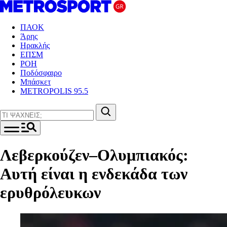
ΠΑΟΚ
Άρης
Ηρακλής
ΕΠΣΜ
ΡΟΗ
Ποδόσφαιρο
Μπάσκετ
METROPOLIS 95.5
Λεβερκούζεν–Ολυμπιακός:
Αυτή είναι η ενδεκάδα των
ερυθρόλευκων