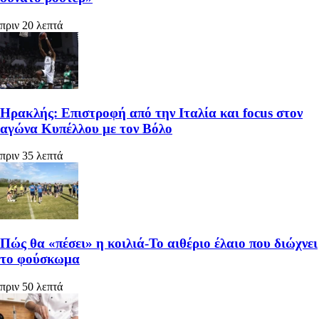
πριν 20 λεπτά
Ηρακλής: Επιστροφή από την Ιταλία και focus στον
αγώνα Κυπέλλου με τον Βόλο
πριν 35 λεπτά
Πώς θα «πέσει» η κοιλιά-Το αιθέριο έλαιο που διώχνει
το φούσκωμα
πριν 50 λεπτά