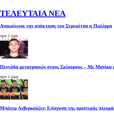
ΤΕΛΕΥΤΑΙΑ ΝΕΑ
Ανακοίνωσε την απόκτηση του Στρεφέτσα η Παλέρμο
πριν 1 ώρα
Πεντάδα μεταγραφών στους Σκίουρους – Με Μανίκα 
πριν 1 ώρα
Μπάγερ Λεβερκούζεν: Ενίσχυση της αριστερής πλευρά