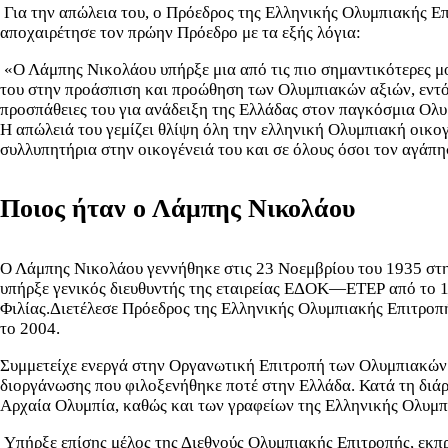
Για την απώλεια του, ο Πρόεδρος της Ελληνικής Ολυμπιακής Ε
αποχαιρέτησε τον πρώην Πρόεδρο με τα εξής λόγια:
«Ο Λάμπης Νικολάου υπήρξε μια από τις πιο σημαντικότερες μ
του στην προάσπιση και προώθηση των Ολυμπιακών αξιών, εντός 
προσπάθειες του για ανάδειξη της Ελλάδας στον παγκόσμια Ολυ
Η απώλειά του γεμίζει θλίψη όλη την ελληνική Ολυμπιακή οικογ
συλλυπητήρια στην οικογένειά του και σε όλους όσοι τον αγάπη
Ποιος ήταν ο Λάμπης Νικολάου
Ο Λάμπης Νικολάου γεννήθηκε στις 23 Νοεμβρίου του 1935 στ
υπήρξε γενικός διευθυντής της εταιρείας ΕΔΟΚ—ΕΤΕΡ από το 19
Φιλίας.Διετέλεσε Πρόεδρος της Ελληνικής Ολυμπιακής Επιτροπ
το 2004.
Συμμετείχε ενεργά στην Οργανωτική Επιτροπή των Ολυμπιακών 
διοργάνωσης που φιλοξενήθηκε ποτέ στην Ελλάδα. Κατά τη διά
Αρχαία Ολυμπία, καθώς και των γραφείων της Ελληνικής Ολυμπ
Υπήρξε επίσης μέλος της Διεθνούς Ολυμπιακής Επιτροπής, εκπ