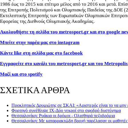
1986 έως το 2015 και επίτιμο μέλος από το 2016 και μετά. Επί
της Επιτροπής Πολιτισμού και Ολυμπιακής Παιδείας της ΔΟΕ (
Εκτελεστικής Επιτροπής των Ευρωπαϊκών Ολυμπιακών Επιτροπών
Εφορείας της Διεθνούς Ολυμπιακής Ακαδημίας.
Ακολουθήστε τη σελίδα του metrosport.gr και στο google ne
Μπείτε στην παρέα μας στο instagram
Κάντε like στη σελίδα μας στο facebook
Εγγραφείτε στο κανάλι του metrosport.gr και του Metropolis
Μαζί και στο spotify
ΣΧΕΤΙΚΑ ΑΡΘΡΑ
Προκλητικός Δρυμιώτης σε ΣΚΑΙ: «Αριστερός είναι το να μην 
Φορτηγό συνέθλιψε ΙΧ-Δύο νεκροί στο σφοδρό δυστύχημα
Θεσσαλονίκη: Ρυάκια οι δρόμοι - Ολισθηρά πεζοδρόμια
Θεσσαλονίκη: Με καταρρακτώδη βροχή παρέλασαν οι μαθητές