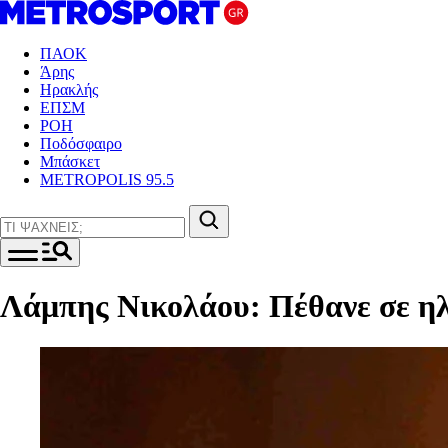
ΠΑΟΚ
Άρης
Ηρακλής
ΕΠΣΜ
ΡΟΗ
Ποδόσφαιρο
Μπάσκετ
METROPOLIS 95.5
Λάμπης Νικολάου: Πέθανε σε ηλ