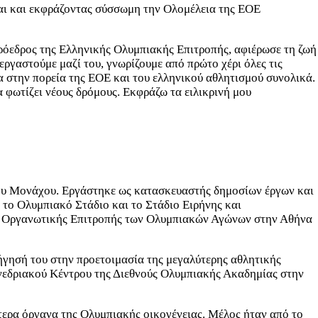
ται και εκφράζοντας σύσσωμη την Ολομέλεια της ΕΟΕ
ρόεδρος της Ελληνικής Ολυμπιακής Επιτροπής, αφιέρωσε τη ζωή
ργαστούμε μαζί του, γνωρίζουμε από πρώτο χέρι όλες τις
 στην πορεία της ΕΟΕ και του ελληνικού αθλητισμού συνολικά.
 φωτίζει νέους δρόμους. Εκφράζω τα ειλικρινή μου
του Μονάχου. Εργάστηκε ως κατασκευαστής δημοσίων έργων και
το Ολυμπιακό Στάδιο και το Στάδιο Ειρήνης και
ης Οργανωτικής Επιτροπής των Ολυμπιακών Αγώνων στην Αθήνα
γησή του στην προετοιμασία της μεγαλύτερης αθλητικής
υνεδριακού Κέντρου της Διεθνούς Ολυμπιακής Ακαδημίας στην
τερα όργανα της Ολυμπιακής οικογένειας. Μέλος ήταν από το