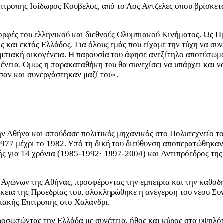
πιτροπής Ισίδωρος Κούβελος, από το Λος Αντζελες όπου βρίσκε
ορφές του ελληνικού και διεθνούς Ολυμπιακού Κινήματος. Ως Π
και εκτός Ελλάδος. Για όλους εμάς που είχαμε την τύχη να συνε
μπιακή οικογένεια. Η παρουσία του άφησε ανεξίτηλο αποτύπωμα
ένεια. Όμως η παρακαταθήκη του θα συνεχίσει να υπάρχει και να
σαν και συνεργάστηκαν μαζί του».
ην Αθήνα και σπούδασε πολιτικός μηχανικός στο Πολυτεχνείο 
77 μέχρι το 1982. Υπό τη δική του διεύθυνση αποπερατώθηκαν 
ής για 14 χρόνια (1985-1992· 1997-2004) και Αντιπρόεδρος τ
Αγώνων της Αθήνας, προσφέροντας την εμπειρία και την καθοδή
ρκεια της Προεδρίας του, ολοκληρώθηκε η ανέγερση του νέου Σ
ιακής Επιτροπής στο Χαλάνδρι.
ροσωπώντας την Ελλάδα με συνέπεια, ήθος και κύρος στα υψηλό