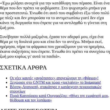
«Έχω μιλήσει ανοιχτά για την κατάθλιψη που πέρασα. Είναι ένα
θέμα που δεν πρέπει να φοβόμαστε. Στο ψυχιατρείο μπήκα για
να προστατευτώ. Ένιωθα ότι αυτό που συμβαίνει έξω τόσο πολύ
με πίεζε και δεν μπορούσα να το αντιμετωπίσω γιατί δεν είχα
κάνει τη διεργασία που έπρεπε για να αντιληφθώ τι γίνεται στη
ζωή μου.
Συνέβησαν πολλά μαζεμένα, έχασα τον αδερφό μου, είχα ένα
θέμα με τη δουλειά μου και είπα δεν το αντέχω. Μπήκα εκεί,
ηρέμησα, πήρα τα φάρμακα που χρειαζόμουν για να ηρεμήσω,
έκανα συζητήσεις που έπρεπε. Ένιωθα ότι πρέπει να συνεχίσω τη
ζωή μου κυρίως γι' αυτά τα παιδιά».
ΣΧΕΤΙΚΑ ΑΡΘΡΑ
Οι νέες καυτές «αγρότισσες» απογειώνουν τη «Φάρμα»!
Ξεχώρισε στο GNTM και τώρα «τρελαίνει» το Instagram!
Βέρτης-Ανατροπή, σταμάτησε η κατάσχεση περιουσιακών
στοιχείων
Πυρά Καινούριου κατά Ουγγαρέζου: «Θίγει την εμφάνισή μου,
θλίβομαι και τον λυπάμαι»