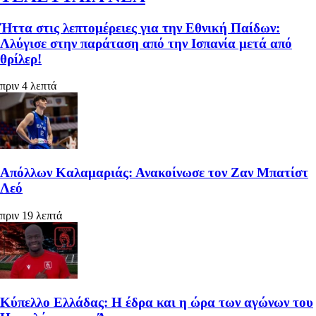
Ήττα στις λεπτομέρειες για την Εθνική Παίδων:
Λλύγισε στην παράταση από την Ισπανία μετά από
θρίλερ!
πριν 4 λεπτά
Απόλλων Καλαμαριάς: Ανακοίνωσε τον Ζαν Μπατίστ
Λεό
πριν 19 λεπτά
Κύπελλο Ελλάδας: Η έδρα και η ώρα των αγώνων του