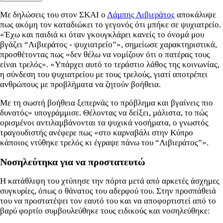
Με δηλώσεις του στον ΣΚΑΙ ο
Λάμπης Λιβιεράτος
αποκάλυψε
πως ακόμη τον καταδιώκει το γεγονός ότι μπήκε σε ψυχιατρείο.
«Έχω και παιδιά κι όταν γκουγκλάρει κανείς το όνομά μου
βγάζει “Λιβιεράτος - ψυχιατρείο”», σημείωσε χαρακτηριστικά,
προσθέτοντας πως «δεν θέλω να νομίζουν ότι ο πατέρας τους
είναι τρελός». «Υπάρχει αυτό το τεράστιο λάθος της κοινωνίας,
η σύνδεση του ψυχιατρείου με τους τρελούς, γιατί αποτρέπει
ανθρώπους με προβλήματα να ζητούν βοήθεια.
Με τη σωστή βοήθεια ξεπερνάς το πρόβλημα και βγαίνεις πιο
δυνατός» υπογράμμισε.
Θέλοντας να δείξει, μάλιστα, το πώς
ορισμένοι αντιλαμβάνονται τα ψυχικά νοσήματα, ο γνωστός
τραγουδιστής ανέφερε πως «στο καρναβάλι στην Κύπρο
κάποιος ντύθηκε τρελός κι έγραψε πάνω του “Λιβιεράτος”».
Νοσηλεύτηκα για να προστατευτώ
Η κατάθλιψη του χτύπησε την πόρτα μετά από αρκετές άσχημες
συγκυρίες, όπως ο θάνατος του αδερφού του. Στην προσπάθειά
του να προστατέψει τον εαυτό του και να αποφορτιστεί από το
βαρύ φορτίο συμβουλεύθηκε τους ειδικούς και νοσηλεύθηκε: