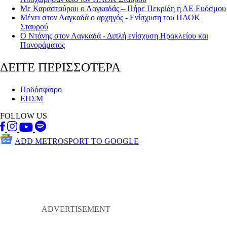
Με Καρασταύρου ο Λαγκαδάς – Πήρε Πεκρίδη η ΑΕ Ευόσμου
Μένει στον Λαγκαδά ο αρχηγός - Ενίσχυση του ΠΑΟΚ
Σταυρού
Ο Ντάνης στον Λαγκαδά - Διπλή ενίσχυση Ηρακλείου και
Πανοράματος
ΔΕΙΤΕ ΠΕΡΙΣΣΟΤΕΡΑ
Ποδόσφαιρο
ΕΠΣΜ
FOLLOW US
ADD METROSPORT TO GOOGLE