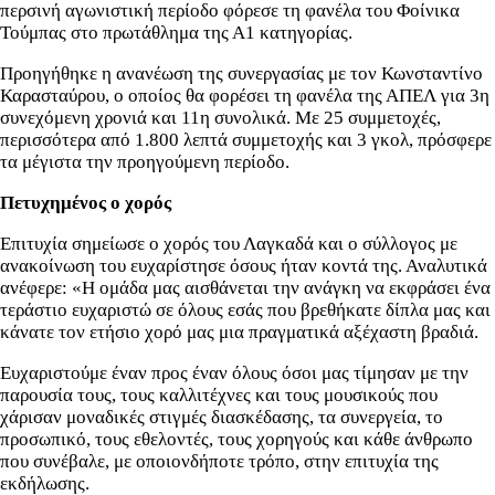
περσινή αγωνιστική περίοδο φόρεσε τη φανέλα του Φοίνικα
Τούμπας στο πρωτάθλημα της Α1 κατηγορίας.
Προηγήθηκε η ανανέωση της συνεργασίας με τον Κωνσταντίνο
Καρασταύρου, ο οποίος θα φορέσει τη φανέλα της ΑΠΕΛ για 3η
συνεχόμενη χρονιά και 11η συνολικά. Με 25 συμμετοχές,
περισσότερα από 1.800 λεπτά συμμετοχής και 3 γκολ, πρόσφερε
τα μέγιστα την προηγούμενη περίοδο.
Πετυχημένος ο χορός
Επιτυχία σημείωσε ο χορός του Λαγκαδά και ο σύλλογος με
ανακοίνωση του ευχαρίστησε όσους ήταν κοντά της. Αναλυτικά
ανέφερε: «Η ομάδα μας αισθάνεται την ανάγκη να εκφράσει ένα
τεράστιο ευχαριστώ σε όλους εσάς που βρεθήκατε δίπλα μας και
κάνατε τον ετήσιο χορό μας μια πραγματικά αξέχαστη βραδιά.
Ευχαριστούμε έναν προς έναν όλους όσοι μας τίμησαν με την
παρουσία τους, τους καλλιτέχνες και τους μουσικούς που
χάρισαν μοναδικές στιγμές διασκέδασης, τα συνεργεία, το
προσωπικό, τους εθελοντές, τους χορηγούς και κάθε άνθρωπο
που συνέβαλε, με οποιονδήποτε τρόπο, στην επιτυχία της
εκδήλωσης.