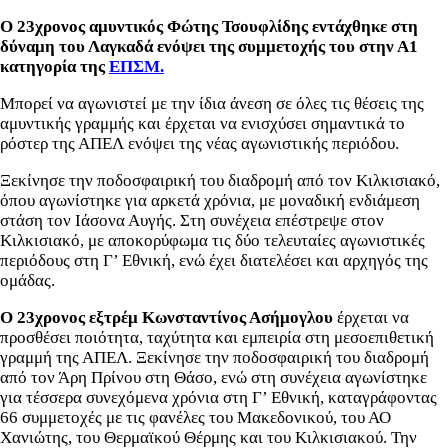
Ο 23χρονος αμυντικός Φώτης Τσουφλίδης εντάχθηκε στη
δύναμη του Λαγκαδά ενόψει της συμμετοχής του στην Α1
κατηγορία της
ΕΠΣΜ.
Μπορεί να αγωνιστεί με την ίδια άνεση σε όλες τις θέσεις της
αμυντικής γραμμής και έρχεται να ενισχύσει σημαντικά το
ρόστερ της ΑΠΕΛ ενόψει της νέας αγωνιστικής περιόδου.
Ξεκίνησε την ποδοσφαιρική του διαδρομή από τον Κιλκισιακό,
όπου αγωνίστηκε για αρκετά χρόνια, με μοναδική ενδιάμεση
στάση τον Ιάσονα Αυγής. Στη συνέχεια επέστρεψε στον
Κιλκισιακό, με αποκορύφωμα τις δύο τελευταίες αγωνιστικές
περιόδους στη Γ’ Εθνική, ενώ έχει διατελέσει και αρχηγός της
ομάδας.
Ο 23χρονος εξτρέμ Kωνσταντίνος Ασήμογλου
έρχεται να
προσθέσει ποιότητα, ταχύτητα και εμπειρία στη μεσοεπιθετική
γραμμή της ΑΠΕΛ. Ξεκίνησε την ποδοσφαιρική του διαδρομή
από τον Άρη Πρίνου στη Θάσο, ενώ στη συνέχεια αγωνίστηκε
για τέσσερα συνεχόμενα χρόνια στη Γ’ Εθνική, καταγράφοντας
66 συμμετοχές με τις φανέλες του Μακεδονικού, του ΑΟ
Χανιώτης, του Θερμαϊκού Θέρμης και του Κιλκισιακού. Την