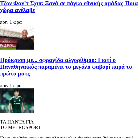
Τζον Φαν’τ Σχιπ: Ξανά σε πάγκο εθνικής ομάδας-Ποια
χώρα ανέλαβε
πριν 1 ώρα
Πρόκριση με... σφραγίδα αλγορίθμου: Γιατί ο
Παναθηναϊκός παραμένει το μεγάλο φαβορί παρά το
πρώτο ματς
πριν 1 ώρα
ΤΑ ΠΑΝΤΑ ΓΙΑ
ΤΟ METROSPORT
Ενημερωθείτε πρώτοι για όλα τα τελεταία νέα, απευθείας στο email