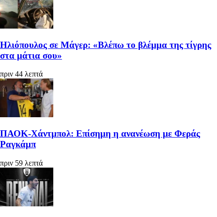
Ηλιόπουλος σε Μάγερ: «Βλέπω το βλέμμα της τίγρης
στα μάτια σου»
πριν 44 λεπτά
ΠΑΟΚ-Χάντμπολ: Επίσημη η ανανέωση με Φεράς
Ραγκάμπ
πριν 59 λεπτά