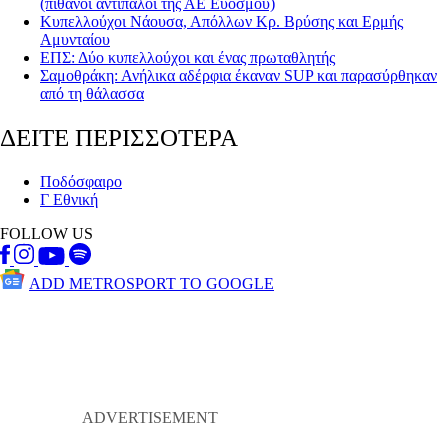
(πιθανοί αντίπαλοι της ΑΕ Ευόσμου)
Κυπελλούχοι Νάουσα, Απόλλων Κρ. Βρύσης και Ερμής
Αμυνταίου
ΕΠΣ: Δύο κυπελλούχοι και ένας πρωταθλητής
Σαμοθράκη: Ανήλικα αδέρφια έκαναν SUP και παρασύρθηκαν
από τη θάλασσα
ΔΕΙΤΕ ΠΕΡΙΣΣΟΤΕΡΑ
Ποδόσφαιρο
Γ Εθνική
FOLLOW US
ADD METROSPORT TO GOOGLE